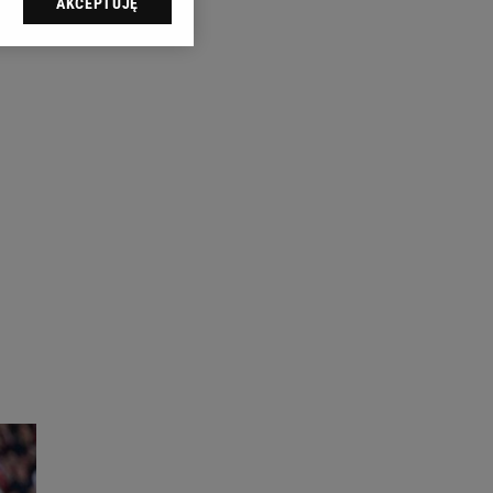
AKCEPTUJĘ
l sp. z o.o., jej
ić swoje preferencje
arzania danych poprzez
ych”. Zmiana ustawień
ach:
 celów identyfikacji.
omiar reklam i treści,