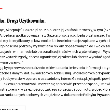
ko, Drogi Użytkowniku,
jąc „Akceptuję”, Gazeta.pl sp. z o.o. oraz jej Zaufani Partnerzy, w tym [
67
.A. będąca spółką powiązaną z Gazeta.pl sp. z o.o., będą przetwarzać T
ail czy identyfikatory plików cookie lub inne informacje zapisane w tych p
gólności na potrzeby wyświetlania reklam dopasowanych do Twoich zain
acjach i w Internecie lub personalizacji treści w nich wyświetlanych. Wyr
cesz wyrazić zgody, chcesz ograniczyć jej zakres lub chcesz wycofać zgo
aawansowanych”.
 być przetwarzane także do celów badania i mierzenia informacji dot
 łączone z danymi dot. świadczonych Tobie usług. W określonych przypad
i odbywa się w oparciu o uzasadniony interes Gazeta.pl, jej spółki powi
. Takiemu przetwarzaniu możesz się sprzeciwić, przechodząc do „Ust
nistratorem – w zależności od zakresu sprzeciwu i podmiotu, wobec które
etwarzaniu danych osobowych znajdziesz w dokumencie
Polityka Prywatn