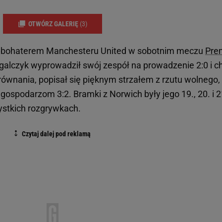
OTWÓRZ GALERIĘ
(3)
 bohaterem Manchesteru United w sobotnim meczu
Pre
galczyk wyprowadził swój zespół na prowadzenie 2:0 i c
równania, popisał się pięknym strzałem z rzutu wolnego,
ospodarzom 3:2. Bramki z Norwich były jego 19., 20. i 2
ystkich rozgrywkach.