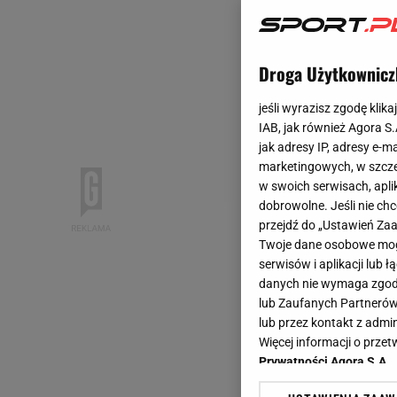
Droga Użytkownicz
jeśli wyrazisz zgodę klika
IAB, jak również Agora S
jak adresy IP, adresy e-m
marketingowych, w szcze
w swoich serwisach, aplik
dobrowolne. Jeśli nie ch
przejdź do „Ustawień Z
Twoje dane osobowe mogą
serwisów i aplikacji lub
danych nie wymaga zgody 
lub Zaufanych Partnerów
lub przez kontakt z admi
Więcej informacji o prz
Prywatności Agora S.A.