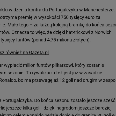
unktu widzenia kontraktu
Portugalczyka
w Manchesterze.
 otrzyma premię w wysokości 750 tysięcy euro za
ie. Mało tego – za każdą kolejną bramkę do końca sez
tów. Oznacza to więc, że dzięki hat-trickowi z Norwich
ysięcy funtów (ponad 4,75 miliona złotych).
esz również na Gazeta.pl
ypłacić milion funtów piłkarzowi, który zostanie
m sezonie. Ta rywalizacja też jest już w zasadzie
Ronaldo, bo ma przewagę aż 12 goli nad drugim w zespo
la Portugalczyka. Do końca sezonu zostało jeszcze sześć
ć jeszcze kilka goli i dzięki nagrodom jeszcze bardziej
lejnym celem Ronaldo będzie dobicie do
granicy
30 goli w