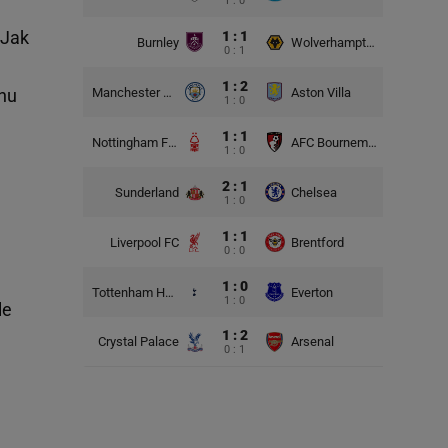
1 : 0
 Jak
1 : 1
Burnley
Wolverhampton Wanderers
0 : 1
1 : 2
Manchester City
Aston Villa
onu
1 : 0
1 : 1
Nottingham Forest
AFC Bournemouth
1 : 0
2 : 1
Sunderland
Chelsea
1 : 0
1 : 1
Liverpool FC
Brentford
0 : 0
1 : 0
Tottenham Hotspur
Everton
1 : 0
le
1 : 2
Crystal Palace
Arsenal
0 : 1