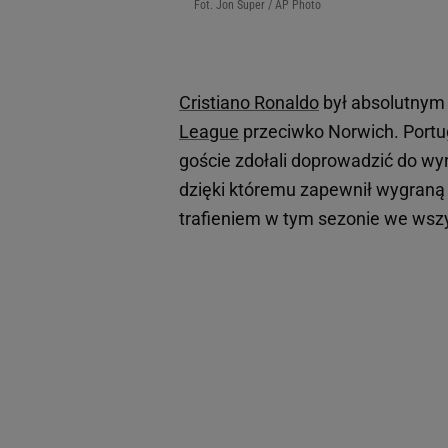
Fot. Jon Super / AP Photo
Cristiano Ronaldo
był absolutnym
League
przeciwko Norwich. Portu
goście zdołali doprowadzić do wy
dzięki któremu zapewnił wygraną g
trafieniem w tym sezonie we wsz