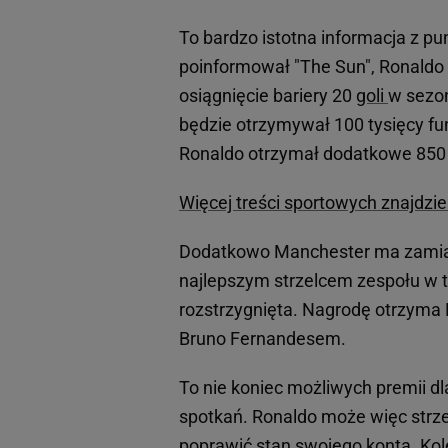
To bardzo istotna informacja z p
poinformował "The Sun", Ronaldo
osiągnięcie bariery 20
goli
w sezon
będzie otrzymywał 100 tysięcy fun
Ronaldo otrzymał dodatkowe 850 t
Więcej treści sportowych znajdzi
Dodatkowo Manchester ma zamiar w
najlepszym strzelcem zespołu w ty
rozstrzygnięta. Nagrodę otrzyma 
Bruno Fernandesem.
To nie koniec możliwych premii d
spotkań. Ronaldo może więc strzeli
poprawić stan swojego konta. Ko