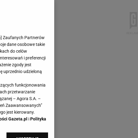
6
] Zaufanych Partnerów
woje dane osobowe takie
likach do celów
teresowań i preferencji
ażenie zgody jest
dę uprzednio udzieloną
yczących funkcjonowania
kach przetwarzanie
ązanej – Agora S.A. –
awień Zaawansowanych”
go jest kierowany.
ości Gazeta.pl
i
Polityka