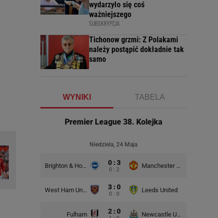
wydarzyło się coś
ważniejszego
SUBSKRYPCJA
Tichonow grzmi: Z Polakami
należy postąpić dokładnie tak
samo
WYNIKI
TABELA
Premier League 38. Kolejka
Niedziela, 24 Maja
0 : 3
Brighton & Hove Albion
Manchester United
0 : 2
3 : 0
West Ham United
Leeds United
0 : 0
2 : 0
Fulham
Newcastle United