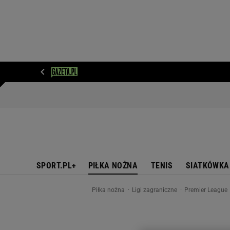
WIADOMOŚCI
NEXT
SPORT
PLOTEK
D
SPORT.PL+
PIŁKA NOŻNA
TENIS
SIATKÓWKA
Piłka nożna
Ligi zagraniczne
Premier League