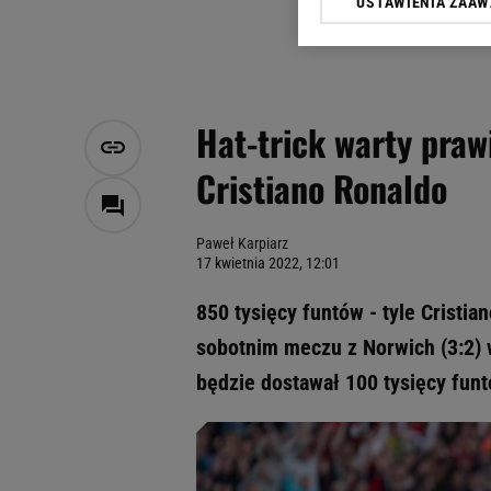
USTAWIENIA ZAA
Klikając „Akceptuję” wyra
Zaufanych Partnerów i A
dotyczące plików cookie,
odnośnik „Ustawienia pr
plików cookie możliwa je
Hat-trick warty praw
My, nasi Zaufani Partne
Cristiano Ronaldo
Użycie dokładnych danych
Przechowywanie informacji
badnie odbiorców i uleps
Paweł Karpiarz
17 kwietnia 2022, 12:01
850 tysięcy funtów - tyle Cristi
sobotnim meczu z Norwich (3:2) 
będzie dostawał 100 tysięcy fun