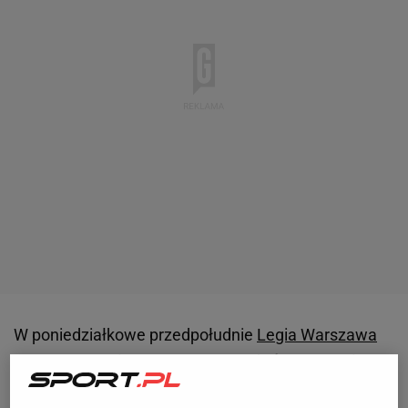
W poniedziałkowe przedpołudnie
Legia Warszawa
zaprezentowała nowego trenera, którym został 47-
letni Rumun Edward Iordanescu. Na konferencji