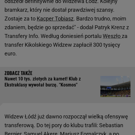
odszedł definitywnie do Widzewa Łódź. Kolejny
bramkarz, który nie dostał prawdziwej szansy.
Zostaje za to
Kacper Tobiasz
. Bardzo trudno, moim
zdaniem, będzie go sprzedać" - dodał Patryk Krenz z
Transfery Info. Według doniesień portalu
Weszło
za
transfer Kikolskiego Widzew zapłacił 300 tysięcy
euro.
Nawet 10 tys. złotych za karnet! Klub z
Ekstraklasy wywołał burzę. "Kosmos"
Widzew Łódź już dawno rozpoczął wielką ofensywę
transferową. Do tej pory do klubu trafili: Sebastian
Bergier, Samuel Akere, Mariusz Fornalczyk, a po