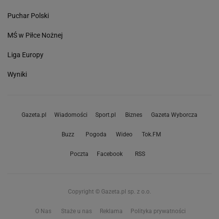
Puchar Polski
MŚ w Piłce Nożnej
Liga Europy
Wyniki
Gazeta.pl
Wiadomości
Sport.pl
Biznes
Gazeta Wyborcza
Buzz
Pogoda
Wideo
Tok.FM
Poczta
Facebook
RSS
Copyright © Gazeta.pl sp. z o.o.
O Nas
Staże u nas
Reklama
Polityka prywatności