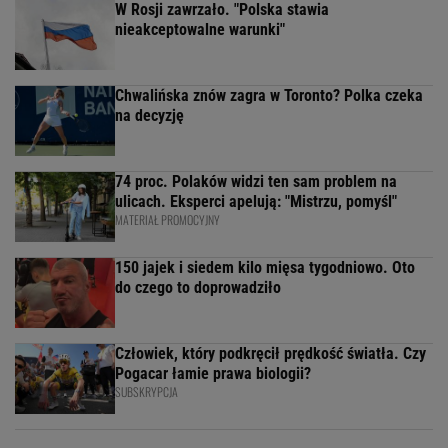
W Rosji zawrzało. "Polska stawia
nieakceptowalne warunki"
Chwalińska znów zagra w Toronto? Polka czeka
na decyzję
74 proc. Polaków widzi ten sam problem na
ulicach. Eksperci apelują: "Mistrzu, pomyśl"
MATERIAŁ PROMOCYJNY
150 jajek i siedem kilo mięsa tygodniowo. Oto
do czego to doprowadziło
Człowiek, który podkręcił prędkość światła. Czy
Pogacar łamie prawa biologii?
SUBSKRYPCJA