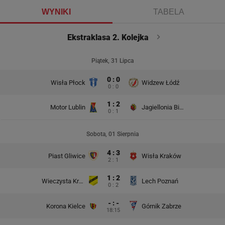
WYNIKI
TABELA
Ekstraklasa 2. Kolejka
Piątek, 31 Lipca
0 : 0
Wisła Płock
Widzew Łódź
0 : 0
1 : 2
Motor Lublin
Jagiellonia Białystok
0 : 1
Sobota, 01 Sierpnia
4 : 3
Piast Gliwice
Wisła Kraków
2 : 1
1 : 2
Wieczysta Kraków
Lech Poznań
0 : 2
- : -
Korona Kielce
Górnik Zabrze
18:15