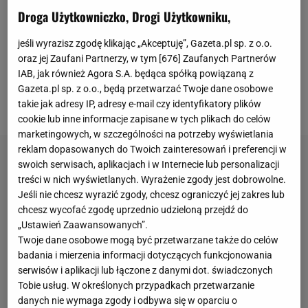
prasowej pojawił się także dyrektor sportowy klubu
Droga Użytkowniczko, Drogi Użytkowniku,
Michał Żewłakow
, który zabrał głos w temacie
potencjalnych transferów i poszczególnych piłkarzy.
jeśli wyrazisz zgodę klikając „Akceptuję”, Gazeta.pl sp. z o.o.
oraz jej Zaufani Partnerzy, w tym [
676
] Zaufanych Partnerów
O tym kto trafi do Legii latem, dowiemy się wkrótce.
IAB, jak również Agora S.A. będąca spółką powiązaną z
Wiadomo już, kto na pewno nie będzie
Gazeta.pl sp. z o.o., będą przetwarzać Twoje dane osobowe
reprezentować jej barw.
takie jak adresy IP, adresy e-mail czy identyfikatory plików
cookie lub inne informacje zapisane w tych plikach do celów
marketingowych, w szczególności na potrzeby wyświetlania
reklam dopasowanych do Twoich zainteresowań i preferencji w
swoich serwisach, aplikacjach i w Internecie lub personalizacji
treści w nich wyświetlanych. Wyrażenie zgody jest dobrowolne.
Jeśli nie chcesz wyrazić zgody, chcesz ograniczyć jej zakres lub
chcesz wycofać zgodę uprzednio udzieloną przejdź do
„Ustawień Zaawansowanych”.
Twoje dane osobowe mogą być przetwarzane także do celów
badania i mierzenia informacji dotyczących funkcjonowania
serwisów i aplikacji lub łączone z danymi dot. świadczonych
Tobie usług. W określonych przypadkach przetwarzanie
danych nie wymaga zgody i odbywa się w oparciu o