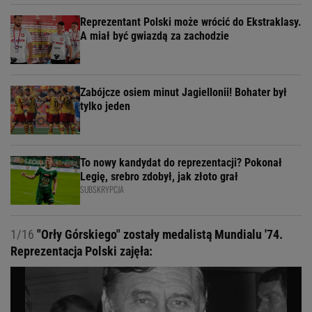
Reprezentant Polski może wrócić do Ekstraklasy.
A miał być gwiazdą za zachodzie
Zabójcze osiem minut Jagiellonii! Bohater był
tylko jeden
To nowy kandydat do reprezentacji? Pokonał
Legię, srebro zdobył, jak złoto grał
SUBSKRYPCJA
1/16
"Orły Górskiego" zostały medalistą Mundialu '74.
Reprezentacja Polski zajęła: