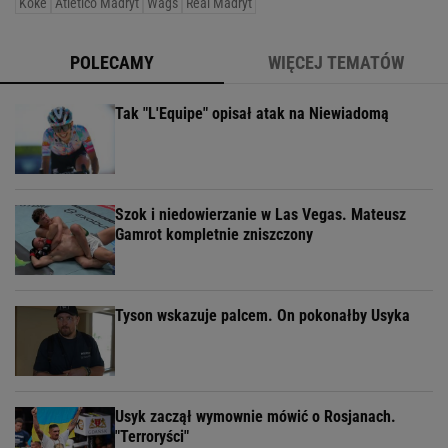
Koke
Atletico Madryt
Wags
Real Madryt
POLECAMY
WIĘCEJ TEMATÓW
Tak "L'Equipe" opisał atak na Niewiadomą
Szok i niedowierzanie w Las Vegas. Mateusz
Gamrot kompletnie zniszczony
Tyson wskazuje palcem. On pokonałby Usyka
Usyk zaczął wymownie mówić o Rosjanach.
"Terroryści"