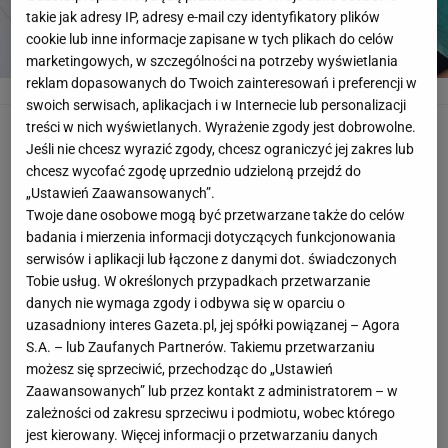
takie jak adresy IP, adresy e-mail czy identyfikatory plików
cookie lub inne informacje zapisane w tych plikach do celów
marketingowych, w szczególności na potrzeby wyświetlania
reklam dopasowanych do Twoich zainteresowań i preferencji w
Beatriz Espejel
www.instagram.com/beatrizespejel
swoich serwisach, aplikacjach i w Internecie lub personalizacji
treści w nich wyświetlanych. Wyrażenie zgody jest dobrowolne.
Kim jest Beatriz Espejel?
Jeśli nie chcesz wyrazić zgody, chcesz ograniczyć jej zakres lub
chcesz wycofać zgodę uprzednio udzieloną przejdź do
Żona Koke to pochodząca z Hiszpanii, 29-letnia
„Ustawień Zaawansowanych”.
blogerka. Beatriz Espejel od najmłodszych lat stawia
Twoje dane osobowe mogą być przetwarzane także do celów
na wykształcenie i karierę naukową. Na co dzień
badania i mierzenia informacji dotyczących funkcjonowania
serwisów i aplikacji lub łączone z danymi dot. świadczonych
prowadzi swoją stronę internetową, która porusza
Tobie usług. W określonych przypadkach przetwarzanie
tematykę fitnessu, mody, urody oraz wystroju wnętrz.
danych nie wymaga zgody i odbywa się w oparciu o
uzasadniony interes Gazeta.pl, jej spółki powiązanej – Agora
S.A. – lub Zaufanych Partnerów. Takiemu przetwarzaniu
możesz się sprzeciwić, przechodząc do „Ustawień
Zaawansowanych” lub przez kontakt z administratorem – w
zależności od zakresu sprzeciwu i podmiotu, wobec którego
jest kierowany. Więcej informacji o przetwarzaniu danych