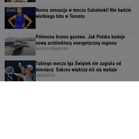
Nocna sensacja w meczu Sabalenki! Nie będzie
wielkiego hitu w Toronto
Północna brama gazowa. Jak Polska buduje
nową architekturę energetyczną regionu
MATERIAŁ PROMOCYJNY
Takiego meczu Iga Świątek nie zagrała od
miesięcy. Sukces większy niż się wydaje
SUBSKRYPCJA
Świątek odwróciła losy meczu z Kostiuk! 6:2 na
koniec
PIŁKA NOŻNA
SIATKÓWKA
Ekstraklasa
Reprezentacja w siatkówkę