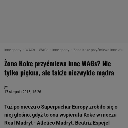
Inne sporty
WAGs
WAGs
Inne sporty
Żona Koke przyćmiewa inne WAGs? N
Żona Koke przyćmiewa inne WAGs? Nie
tylko piękna, ale także niezwykle mądra
jw
17 sierpnia 2018, 16:26
Tuż po meczu o Superpuchar Europy zrobiło się o
niej głośno, gdyż to ona wspierała Koke w meczu
Real Madryt - Atletico Madryt. Beatriz Espejel