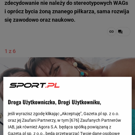
zdecydowanie nie należy do stereotypowych WAGs
i oprócz bycia żoną znanego piłkarza, sama rozwija
się zawodowo oraz naukowo.
1 z 6
Droga Użytkowniczko, Drogi Użytkowniku,
jeśli wyrazisz zgodę klikając „Akceptuję”, Gazeta.pl sp. z o.o.
oraz jej Zaufani Partnerzy, w tym [
676
] Zaufanych Partnerów
IAB, jak również Agora S.A. będąca spółką powiązaną z
Gazeta.pl sp. z o.o., będą przetwarzać Twoje dane osobowe