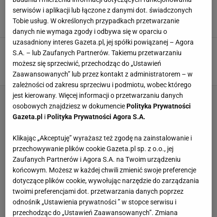
Chemikiem Police
serwisów i aplikacji lub łączone z danymi dot. świadczonych
Sara Kalisz (inf. własna/inf. prasowa),
Tobie usług. W określonych przypadkach przetwarzanie
31 MAJA 2017, 13:17
danych nie wymaga zgody i odbywa się w oparciu o
uzasadniony interes Gazeta.pl, jej spółki powiązanej – Agora
ME siatkarek. Kontuzja Anny Werblińskiej. Czy
S.A. – lub Zaufanych Partnerów. Takiemu przetwarzaniu
zagra z Holandią?
możesz się sprzeciwić, przechodząc do „Ustawień
30 WRZEŚNIA 2015, 22:53
Radosław Nawrot, Rotterdam,
Zaawansowanych” lub przez kontakt z administratorem – w
zależności od zakresu sprzeciwu i podmiotu, wobec którego
jest kierowany. Więcej informacji o przetwarzaniu danych
osobowych znajdziesz w dokumencie
Polityka Prywatności
Gazeta.pl
i
Polityka Prywatności Agora S.A.
Klikając „Akceptuję” wyrażasz też zgodę na zainstalowanie i
przechowywanie plików cookie Gazeta.pl sp. z o.o., jej
Zaufanych Partnerów i Agora S.A. na Twoim urządzeniu
końcowym. Możesz w każdej chwili zmienić swoje preferencje
dotyczące plików cookie, wywołując narzędzie do zarządzania
twoimi preferencjami dot. przetwarzania danych poprzez
odnośnik „Ustawienia prywatności ” w stopce serwisu i
przechodząc do „Ustawień Zaawansowanych”. Zmiana