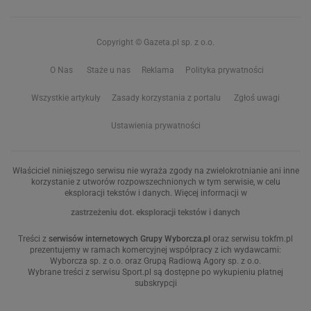
Copyright © Gazeta.pl sp. z o.o.
O Nas
Staże u nas
Reklama
Polityka prywatności
Wszystkie artykuły
Zasady korzystania z portalu
Zgłoś uwagi
Ustawienia prywatności
Właściciel niniejszego serwisu nie wyraża zgody na zwielokrotnianie ani inne
korzystanie z utworów rozpowszechnionych w tym serwisie, w celu
eksploracji tekstów i danych. Więcej informacji w
zastrzeżeniu dot. eksploracji tekstów i danych
Treści z
serwisów internetowych Grupy Wyborcza.pl
oraz serwisu tokfm.pl
prezentujemy w ramach komercyjnej współpracy z ich wydawcami:
Wyborcza sp. z o.o. oraz Grupą Radiową Agory sp. z o.o.
Wybrane treści z serwisu Sport.pl są dostępne po wykupieniu płatnej
subskrypcji