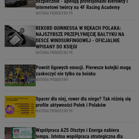
bezpiecznie - apelują profesjonalni kierowcy i
internetowi twórcy na 4F Racing Academy
MATERIAŁ PROMOCYJNY PR
REKORD GUINNESSA W RĘKACH POLAKA:
NAJSZYBSZE PRZEPŁYNIĘCIĘ BAŁTYKU NA
DESCE WINDSURFINGOWEJ - OFICJALNIE
WPISANY DO KSIĘGI
MATERIAŁ PROMOCYJNY PR
Powrót ligowych emocji. Pierwsze kolejki mogą
zaskoczyć nie tylko na boisku
MATERIAŁ PROMOCYJNY
Spacer dla niej, rower dla niego? Tak różnią się
profile aktywności Polek i Polaków
MATERIAŁ PROMOCYJNY PR
Współpraca AZS Olsztyn i Energa nabiera
tempa. Istotna współpraca strategiczna dla