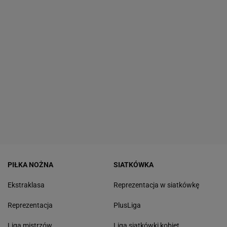
PIŁKA NOŻNA
SIATKÓWKA
Ekstraklasa
Reprezentacja w siatkówkę
Reprezentacja
PlusLiga
Liga mistrzów
Liga siatkówki kobiet