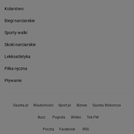
Kolarstwo
Biegi narciarskie
Sporty walki
Skoki narciarskie
Lekkoatletyka
Piłka ręczna
Pływanie
Gazeta.pl
Wiadomości
Sport.pl
Biznes
Gazeta Wyborcza
Buzz
Pogoda
Wideo
Tok.FM
Poczta
Facebook
RSS