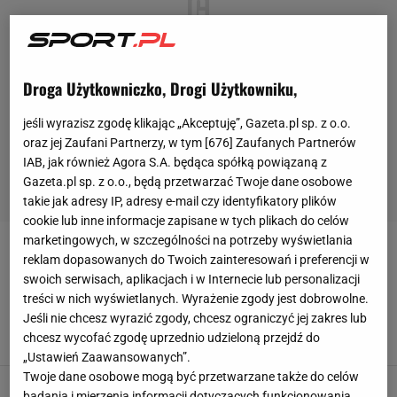
Droga Użytkowniczko, Drogi Użytkowniku,
jeśli wyrazisz zgodę klikając „Akceptuję”, Gazeta.pl sp. z o.o.
oraz jej Zaufani Partnerzy, w tym [
676
] Zaufanych Partnerów
IAB, jak również Agora S.A. będąca spółką powiązaną z
Gazeta.pl sp. z o.o., będą przetwarzać Twoje dane osobowe
takie jak adresy IP, adresy e-mail czy identyfikatory plików
cookie lub inne informacje zapisane w tych plikach do celów
marketingowych, w szczególności na potrzeby wyświetlania
ANNA WERBLIŃSKA
reklam dopasowanych do Twoich zainteresowań i preferencji w
swoich serwisach, aplikacjach i w Internecie lub personalizacji
Była miss ME i wzdychała do niej cała Polska.
treści w nich wyświetlanych. Wyrażenie zgody jest dobrowolne.
Tym zajęła się po zakończeniu kariery
Jeśli nie chcesz wyrazić zgody, chcesz ograniczyć jej zakres lub
chcesz wycofać zgodę uprzednio udzieloną przejdź do
21 STYCZNIA 2024, 06:00
Kacper Ciuksza,
„Ustawień Zaawansowanych”.
Twoje dane osobowe mogą być przetwarzane także do celów
Siatkówka. Anna Werblińska rozstała się z
badania i mierzenia informacji dotyczących funkcjonowania