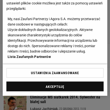
ustawień plików cookie możliwa jest także za pomocą ustawień
przeglądarki.
My, nasi Zaufani Partnerzy i Agora S.A. możemy przetwarzać
dane osobowe w następujących celach:
Użycie dokładnych danych geolokalizacyjnych. Aktywne
skanowanie charakterystyki urządzenia do celów
identyfikacji. Przechowywanie informacji na urządzeniu lub
dostęp do nich. Spersonalizowane reklamy i treści, pomiar
Werblińska o reprezentacji: Brakuje nam
reklam i treści, badnie odbiorców i ulepszanie usług.
trenera
Lista Zaufanych Partnerów
20 STYCZNIA 2015, 12:36
Michał Owczarek,
Anna Werblińska po meczu z Belgią: "Takie
USTAWIENIA ZAAWANSOWANE
błędy nie powinny się zdarzyć"
6 STYCZNIA 2014, 12:49
Maciej Nowocień,
AKCEPTUJĘ
Eliminacje MŚ siatkarek 2014. Sylwester na
białej sali
23 GRUDNIA 2013, 11:19
Łukasz Jachimiak,