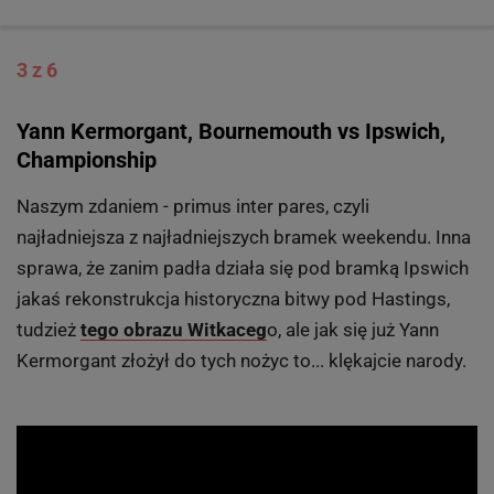
3 z 6
Yann Kermorgant, Bournemouth vs Ipswich,
Championship
Naszym zdaniem - primus inter pares, czyli
najładniejsza z najładniejszych bramek weekendu. Inna
sprawa, że zanim padła działa się pod bramką Ipswich
jakaś rekonstrukcja historyczna bitwy pod Hastings,
tudzież
tego obrazu Witkaceg
o, ale jak się już Yann
Kermorgant złożył do tych nożyc to... klękajcie narody.