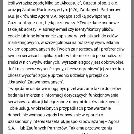
jeśli wyrazisz zgodę klikając „Akceptuję”, Gazeta.pl sp. z o.o.
oraz jej Zaufani Partnerzy, w tym [
676
] Zaufanych Partnerów
IAB, jak również Agora S.A. będąca spółką powiązaną z
Gazeta.pl sp. z o.o., będą przetwarzać Twoje dane osobowe
takie jak adresy IP, adresy e-mail czy identyfikatory plików
cookie lub inne informacje zapisane w tych plikach do celów
marketingowych, w szczególności na potrzeby wyświetlania
reklam dopasowanych do Twoich zainteresowań i preferencji w
swoich serwisach, aplikacjach i w Internecie lub personalizacji
treści w nich wyświetlanych. Wyrażenie zgody jest dobrowolne.
Jeśli nie chcesz wyrazić zgody, chcesz ograniczyć jej zakres lub
chcesz wycofać zgodę uprzednio udzieloną przejdź do
„Ustawień Zaawansowanych”.
Twoje dane osobowe mogą być przetwarzane także do celów
badania i mierzenia informacji dotyczących funkcjonowania
serwisów i aplikacji lub łączone z danymi dot. świadczonych
Tobie usług. W określonych przypadkach przetwarzanie
danych nie wymaga zgody i odbywa się w oparciu o
uzasadniony interes Gazeta.pl, jej spółki powiązanej – Agora
S.A. – lub Zaufanych Partnerów. Takiemu przetwarzaniu