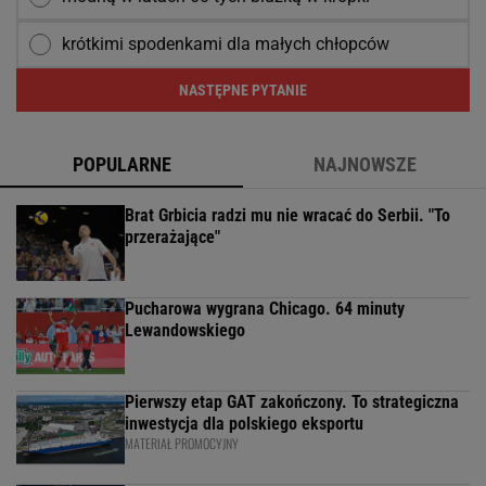
krótkimi spodenkami dla małych chłopców
NASTĘPNE PYTANIE
POPULARNE
NAJNOWSZE
Brat Grbicia radzi mu nie wracać do Serbii. "To
przerażające"
Pucharowa wygrana Chicago. 64 minuty
Lewandowskiego
Pierwszy etap GAT zakończony. To strategiczna
inwestycja dla polskiego eksportu
MATERIAŁ PROMOCYJNY