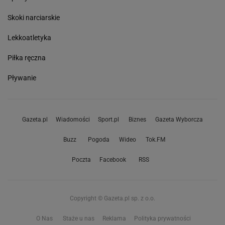
Skoki narciarskie
Lekkoatletyka
Piłka ręczna
Pływanie
Gazeta.pl
Wiadomości
Sport.pl
Biznes
Gazeta Wyborcza
Buzz
Pogoda
Wideo
Tok.FM
Poczta
Facebook
RSS
Copyright © Gazeta.pl sp. z o.o.
O Nas
Staże u nas
Reklama
Polityka prywatności