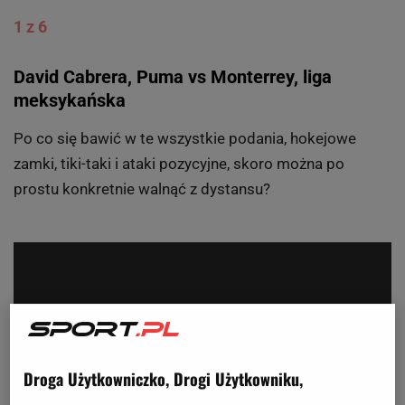
1 z 6
David Cabrera, Puma vs Monterrey, liga
meksykańska
Po co się bawić w te wszystkie podania, hokejowe
zamki, tiki-taki i ataki pozycyjne, skoro można po
prostu konkretnie walnąć z dystansu?
Droga Użytkowniczko, Drogi Użytkowniku,