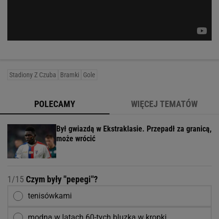
Stadiony Z Czuba
Bramki
Gole
POLECAMY
WIĘCEJ TEMATÓW
Był gwiazdą w Ekstraklasie. Przepadł za granicą,
może wrócić
1/15
Czym były ''pepegi''?
tenisówkami
modną w latach 60-tych bluzką w kropki