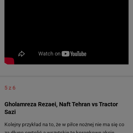
5 z 6
Gholamreza Rezaei, Naft Tehran vs Tractor
Sazi
Kolejny przykład na to, że w piłce nożnej nie ma się co
za długo certolić a wszytskie te koronkowe akcje,