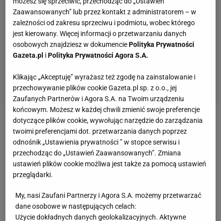
możesz się sprzeciwić, przechodząc do „Ustawień
Zaawansowanych” lub przez kontakt z administratorem – w
zależności od zakresu sprzeciwu i podmiotu, wobec którego
jest kierowany. Więcej informacji o przetwarzaniu danych
osobowych znajdziesz w dokumencie
Polityka Prywatności
Gazeta.pl
i
Polityka Prywatności Agora S.A.
Klikając „Akceptuję” wyrażasz też zgodę na zainstalowanie i
przechowywanie plików cookie Gazeta.pl sp. z o.o., jej
Zaufanych Partnerów i Agora S.A. na Twoim urządzeniu
końcowym. Możesz w każdej chwili zmienić swoje preferencje
2 z 6
dotyczące plików cookie, wywołując narzędzie do zarządzania
twoimi preferencjami dot. przetwarzania danych poprzez
Donny van de Beek, Ajax vs AZ (drużyny
odnośnik „Ustawienia prywatności ” w stopce serwisu i
młodzieżowe)
przechodząc do „Ustawień Zaawansowanych”. Zmiana
ustawień plików cookie możliwa jest także za pomocą ustawień
Młodzieżówka Ajaxu wygrała z młodzieżówką AZ aż
przeglądarki.
6:3, a ozdobą spotkania był bez wątpienia niesamowity
My, nasi Zaufani Partnerzy i Agora S.A. możemy przetwarzać
gol (a raczej to, co do niego doprowadziło) Donny'ego
dane osobowe w następujących celach:
van de Beeka, który już zyskał sobie u kolegów
Użycie dokładnych danych geolokalizacyjnych. Aktywne