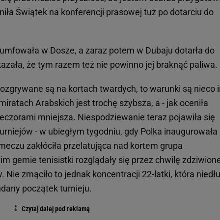
ła Świątek na konferencji prasowej tuż po dotarciu do
iumfowała w Dosze, a zaraz potem w Dubaju dotarła do
ała, że tym razem też nie powinno jej braknąć paliwa.
rozgrywane są na kortach twardych, to warunki są nieco 
ratach Arabskich jest trochę szybsza, a - jak oceniła
ieczorami mniejsza. Niespodziewanie teraz pojawiła się
urniejów - w ubiegłym tygodniu, gdy Polka inaugurowała
 meczu zakłóciła przelatująca nad kortem grupa
im gemie tenisistki rozglądały się przez chwilę zdziwione
 Nie zmąciło to jednak koncentracji 22-latki, która niedł
dany początek turnieju.