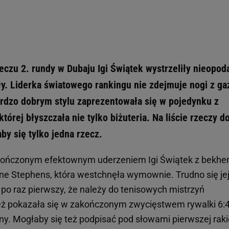
czu 2. rundy w Dubaju Igi Świątek wystrzeliły nieopod
yły. Liderka światowego rankingu nie zdejmuje nogi z ga
ardzo dobrym stylu zaprezentowała się w pojedynku z
órej błyszczała nie tylko biżuteria. Na liście rzeczy d
by się tylko jedna rzecz.
akończonym efektownym uderzeniem Igi Świątek z bekhe
ane Stephens, która westchnęła wymownie. Trudno się je
po raz pierwszy, że należy do tenisowych mistrzyń
eż pokazała się w zakończonym zwycięstwem rywalki 6:4
ony. Mogłaby się też podpisać pod słowami pierwszej raki