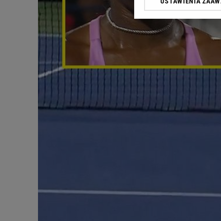
USTAWIENIA ZAA
Klikając „Akceptuję” wyra
Zaufanych Partnerów i A
dotyczące plików cookie,
odnośnik „Ustawienia pr
plików cookie możliwa je
My, nasi Zaufani Partne
Użycie dokładnych danych
Przechowywanie informacji
badnie odbiorców i uleps