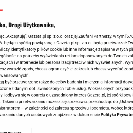
dalej. Jedno do poprawy
Agnieszka Niedziałek
ko, Drogi Użytkowniku,
20 lutego 2024, 19:32
jąc „Akceptuję”, Gazeta.pl sp. z o.o. oraz jej Zaufani Partnerzy, w tym [
67
.A. będąca spółką powiązaną z Gazeta.pl sp. z o.o., będą przetwarzać T
ail czy identyfikatory plików cookie lub inne informacje zapisane w tych p
gólności na potrzeby wyświetlania reklam dopasowanych do Twoich zain
acjach i w Internecie lub personalizacji treści w nich wyświetlanych. Wyr
cesz wyrazić zgody, chcesz ograniczyć jej zakres lub chcesz wycofać zgo
aawansowanych”.
 być przetwarzane także do celów badania i mierzenia informacji dot
 łączone z danymi dot. świadczonych Tobie usług. W określonych przypad
i odbywa się w oparciu o uzasadniony interes Gazeta.pl, jej spółki powi
. Takiemu przetwarzaniu możesz się sprzeciwić, przechodząc do „Ust
nistratorem – w zależności od zakresu sprzeciwu i podmiotu, wobec które
etwarzaniu danych osobowych znajdziesz w dokumencie
Polityka Prywatn