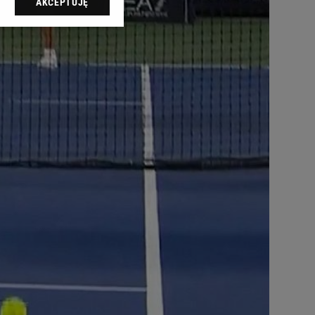
AKCEPTUJĘ
l sp. z o.o., jej
ić swoje preferencje
arzania danych poprzez
ych”. Zmiana ustawień
ach:
 celów identyfikacji.
omiar reklam i treści,