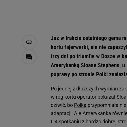
Już w trakcie ostatniego gema me
kortu fajerwerki, ale nie zapesz
trzy dni po triumfie w Dosze w b
Amerykanką Sloane Stephens, u kt
poprawy po stronie Polki znalazła
Po jednej z dłuższych wymian z
w róg kortu operator pokazał Slo
dziwić, bo
Polka
przypomniała nie 
adaptacji. Ale Amerykanka równi
6:4 spotkaniu z bardzo dobrej str