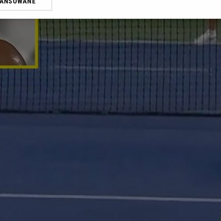
WANSOWANE
żasz też zgodę na zainstalowanie i przechowywanie plików cookie Gazeta.p
gora S.A. na Twoim urządzeniu końcowym. Możesz w każdej chwili zmien
 wywołując narzędzie do zarządzania twoimi preferencjami dot. przetw
ywatności ” w stopce serwisu i przechodząc do „Ustawień Zaawansowan
st także za pomocą ustawień przeglądarki.
rzy i Agora S.A. możemy przetwarzać dane osobowe w następujących cel
 geolokalizacyjnych. Aktywne skanowanie charakterystyki urządzenia do
 na urządzeniu lub dostęp do nich. Spersonalizowane reklamy i treści, p
zanie usług.
Lista Zaufanych Partnerów