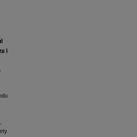
al
zu i
o
ndu
j
,
ety