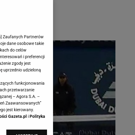
6
] Zaufanych Partnerów
woje dane osobowe takie
likach do celów
teresowań i preferencji
ażenie zgody jest
dę uprzednio udzieloną
yczących funkcjonowania
kach przetwarzanie
ązanej – Agora S.A. –
awień Zaawansowanych”
go jest kierowany.
ości Gazeta.pl
i
Polityka