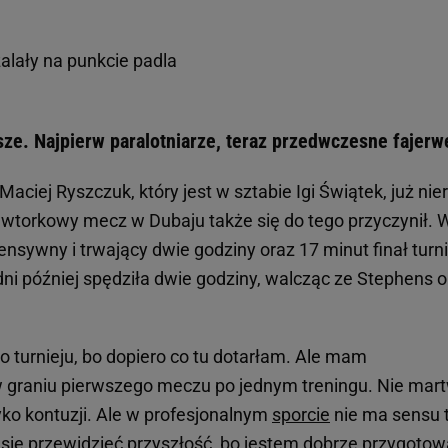
alały na punkcie padla
ze. Najpierw paralotniarze, teraz przedwczesne fajerw
aciej Ryszczuk, który jest w sztabie Igi Świątek, już nie
i wtorkowy mecz w Dubaju także się do tego przyczynił. 
ensywny i trwający dwie godziny oraz 17 minut finał turn
ni później spędziła dwie godziny, walcząc ze Stephens o
o turnieju, bo dopiero co tu dotarłam. Ale mam
w graniu pierwszego meczu po jednym treningu. Nie mar
yzyko kontuzji. Ale w profesjonalnym
sporcie
nie ma sensu 
 się przewidzieć przyszłość, bo jestem dobrze przygoto