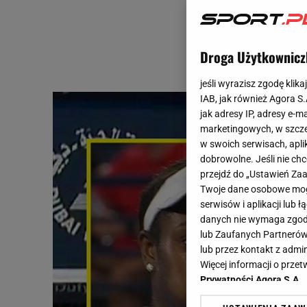
Droga Użytkownicz
jeśli wyrazisz zgodę klika
IAB, jak również Agora S
jak adresy IP, adresy e-m
marketingowych, w szcze
w swoich serwisach, aplik
dobrowolne. Jeśli nie ch
przejdź do „Ustawień Z
Twoje dane osobowe mogą
serwisów i aplikacji lub
danych nie wymaga zgody 
lub Zaufanych Partnerów
lub przez kontakt z admi
Więcej informacji o prz
Prywatności Agora S.A.