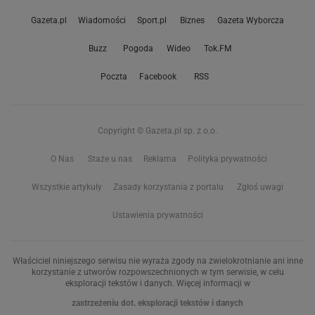
Gazeta.pl
Wiadomości
Sport.pl
Biznes
Gazeta Wyborcza
Buzz
Pogoda
Wideo
Tok.FM
Poczta
Facebook
RSS
Copyright © Gazeta.pl sp. z o.o.
O Nas
Staże u nas
Reklama
Polityka prywatności
Wszystkie artykuły
Zasady korzystania z portalu
Zgłoś uwagi
Ustawienia prywatności
Właściciel niniejszego serwisu nie wyraża zgody na zwielokrotnianie ani inne
korzystanie z utworów rozpowszechnionych w tym serwisie, w celu
eksploracji tekstów i danych. Więcej informacji w
zastrzeżeniu dot. eksploracji tekstów i danych