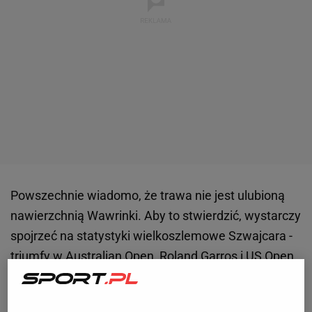
Powszechnie wiadomo, że trawa nie jest ulubioną
nawierzchnią Wawrinki. Aby to stwierdzić, wystarczy
spojrzeć na statystyki wielkoszlemowe Szwajcara -
triumfy w
Australian Open
, Roland Garros i
US Open
,
a najlepszy rezultat w Wimbledonie to jedynie
ćwierćfinał. Mało tego. 32-latek nigdy nie wygrał