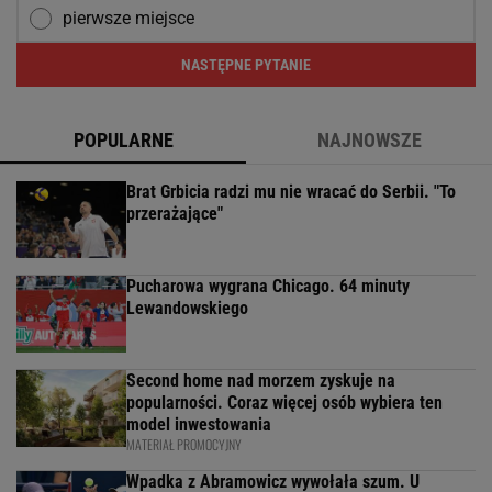
pierwsze miejsce
NASTĘPNE PYTANIE
POPULARNE
NAJNOWSZE
Brat Grbicia radzi mu nie wracać do Serbii. "To
przerażające"
Pucharowa wygrana Chicago. 64 minuty
Lewandowskiego
Second home nad morzem zyskuje na
popularności. Coraz więcej osób wybiera ten
model inwestowania
MATERIAŁ PROMOCYJNY
Wpadka z Abramowicz wywołała szum. U