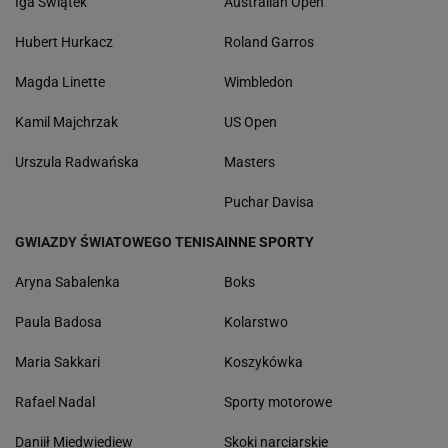
Iga Świątek
Australian Open
Hubert Hurkacz
Roland Garros
Magda Linette
Wimbledon
Kamil Majchrzak
US Open
Urszula Radwańska
Masters
Puchar Davisa
GWIAZDY ŚWIATOWEGO TENISA
INNE SPORTY
Aryna Sabalenka
Boks
Paula Badosa
Kolarstwo
Maria Sakkari
Koszykówka
Rafael Nadal
Sporty motorowe
Daniił Miedwiediew
Skoki narciarskie