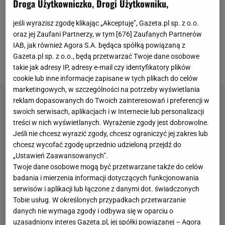
Droga Użytkowniczko, Drogi Użytkowniku,
żadnego turnieju na trawie. Przed rozpoczęciem
trzeciego w sezonie Szlema nie uchodził więc za
jeśli wyrazisz zgodę klikając „Akceptuję”, Gazeta.pl sp. z o.o.
faworyta do końcowego zwycięstwa, ale to, co stało
oraz jej Zaufani Partnerzy, w tym [
676
] Zaufanych Partnerów
IAB, jak również Agora S.A. będąca spółką powiązaną z
się w poniedziałkowy wieczór, śmiało można
Gazeta.pl sp. z o.o., będą przetwarzać Twoje dane osobowe
nazwać sensacją.
takie jak adresy IP, adresy e-mail czy identyfikatory plików
cookie lub inne informacje zapisane w tych plikach do celów
marketingowych, w szczególności na potrzeby wyświetlania
reklam dopasowanych do Twoich zainteresowań i preferencji w
swoich serwisach, aplikacjach i w Internecie lub personalizacji
treści w nich wyświetlanych. Wyrażenie zgody jest dobrowolne.
Jeśli nie chcesz wyrazić zgody, chcesz ograniczyć jej zakres lub
chcesz wycofać zgodę uprzednio udzieloną przejdź do
„Ustawień Zaawansowanych”.
Twoje dane osobowe mogą być przetwarzane także do celów
badania i mierzenia informacji dotyczących funkcjonowania
serwisów i aplikacji lub łączone z danymi dot. świadczonych
Tobie usług. W określonych przypadkach przetwarzanie
danych nie wymaga zgody i odbywa się w oparciu o
uzasadniony interes Gazeta.pl, jej spółki powiązanej – Agora