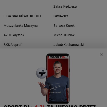
Zaksa Kędzierzyn
LIGA SIATKÓWKI KOBIET
GWIAZDY
Muszynianka Muszyna
Bartosz Kurek
AZS Białystok
Michał Kubiak
BKS Aluprof
Jakub Kochanowski
iPhone SE cena
Paweł Zatorski
Stal Mielec
Fabian Drzyzga
Mariusz Wlazły
INNE SPORTY
Boks
Kolarstwo