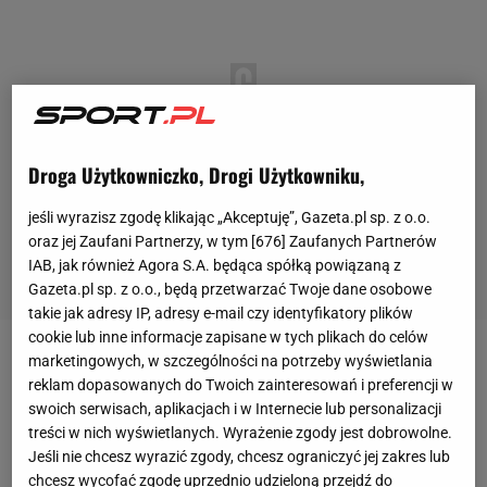
Droga Użytkowniczko, Drogi Użytkowniku,
jeśli wyrazisz zgodę klikając „Akceptuję”, Gazeta.pl sp. z o.o.
oraz jej Zaufani Partnerzy, w tym [
676
] Zaufanych Partnerów
IAB, jak również Agora S.A. będąca spółką powiązaną z
Gazeta.pl sp. z o.o., będą przetwarzać Twoje dane osobowe
takie jak adresy IP, adresy e-mail czy identyfikatory plików
cookie lub inne informacje zapisane w tych plikach do celów
marketingowych, w szczególności na potrzeby wyświetlania
Teoretycznie był to mecz o nic. Losy zwycięstwa w
reklam dopasowanych do Twoich zainteresowań i preferencji w
tegorocznej edycji Memoriału
Huberta
Jerzego
swoich serwisach, aplikacjach i w Internecie lub personalizacji
Wagnera rozstrzygnięte były już bowiem w piątkowy
treści w nich wyświetlanych. Wyrażenie zgody jest dobrowolne.
Jeśli nie chcesz wyrazić zgody, chcesz ograniczyć jej zakres lub
wieczór, po dwóch kolejkach spotkań. Polacy mieli
chcesz wycofać zgodę uprzednio udzieloną przejdź do