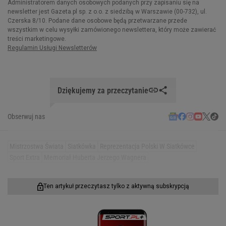
Dziękujemy za przeczytanie
Obserwuj nas
Mistrzostwa Świata
Siatkówka
Reprezentacja Polski W Siatkówce
Sport Extra
Memoriał Huberta Jerzego Wagnera