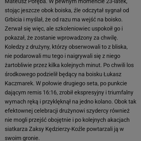
Mateusz Poręba. W pewnym momencie 23-latek,
stojąc jeszcze obok boiska, źle odczytał sygnał od
Grbicia i myślał, że od razu ma wejść na boisko.
Zerwał się więc, ale szkoleniowiec uspokoił go i
pokazał, że zostanie wprowadzony za chwilę.
Koledzy z drużyny, którzy obserwowali to z bliska,
nie podarowali mu tego i naigrywali się z niego
żartobliwie przez kilka kolejnych minut. Po chwili los
środkowego podzielił będący na boisku Łukasz
Kaczmarek. W połowie drugiego seta, po punkcie
dającym remis 16:16, zrobił ekspresyjny i triumfalny
wymach ręką i przyklęknął na jedno kolano. Obok tak
efektownej celebracji drużynowi szydercy również
nie mogli przejść obojętnie i po kolejnych akacjach
siatkarza Zaksy Kędzierzy-Koźle powtarzali ją w
swoim gronie.