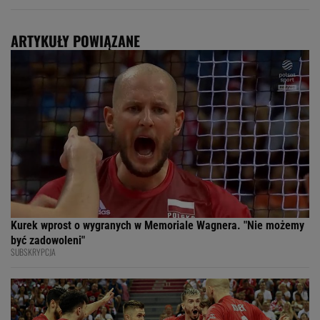
ARTYKUŁY POWIĄZANE
Kurek wprost o wygranych w Memoriale Wagnera. "Nie możemy
być zadowoleni"
SUBSKRYPCJA