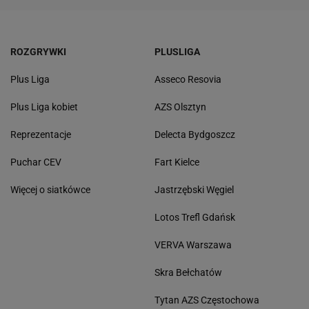
ROZGRYWKI
PLUSLIGA
Plus Liga
Asseco Resovia
Plus Liga kobiet
AZS Olsztyn
Reprezentacje
Delecta Bydgoszcz
Puchar CEV
Fart Kielce
Więcej o siatkówce
Jastrzębski Węgiel
Lotos Trefl Gdańsk
VERVA Warszawa
Skra Bełchatów
Tytan AZS Częstochowa