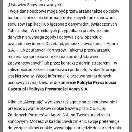
bilans 6-0 i przy układzie pozostałych spotkań jasne
„Ustawień Zaawansowanych”.
było, że nikt z rywali nie odbierze im tego triumfu. Po
Twoje dane osobowe mogą być przetwarzane także do celów
badania i mierzenia informacji dotyczących funkcjonowania
pierwsze jednak, pojedynki biało-czerwonych z
serwisów i aplikacji lub łączone z danymi dot. świadczonych
Serbami zawsze przyciągają (na ten dzień jedynie
Tobie usług. W określonych przypadkach przetwarzanie
wyprzedano komplet biletów w Krakowie), a po
danych nie wymaga zgody i odbywa się w oparciu o
uzasadniony interes Gazeta.pl, jej spółki powiązanej – Agora
drugie, tym razem - z uwagi na Nikolę Grbicia - ten
S.A. – lub Zaufanych Partnerów. Takiemu przetwarzaniu
sobotni miał dodatkowy smaczek.
możesz się sprzeciwić, przechodząc do „Ustawień
Zaawansowanych” lub przez kontakt z administratorem – w
zależności od zakresu sprzeciwu i podmiotu, wobec którego
jest kierowany. Więcej informacji o przetwarzaniu danych
osobowych znajdziesz w dokumencie
Polityka Prywatności
Gazeta.pl
i
Polityka Prywatności Agora S.A.
Klikając „Akceptuję” wyrażasz też zgodę na zainstalowanie i
przechowywanie plików cookie Gazeta.pl sp. z o.o., jej
Zaufanych Partnerów i Agora S.A. na Twoim urządzeniu
końcowym. Możesz w każdej chwili zmienić swoje preferencje
dotyczące plików cookie, wywołując narzędzie do zarządzania