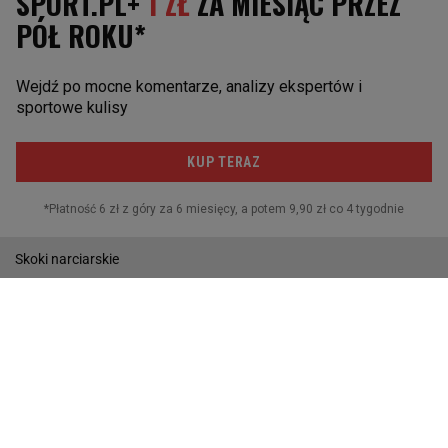
Koszykówka
Lekkoatletyka
Moto
Piłka Ręczna
Piłka nożna
Sporty walki
Skoki narciarskie
Tenis
Gazeta.pl
Wiadomości
Sport.pl
Biznes
Gazeta Wyborcza
Buzz
Pogoda
Wideo
Tok.FM