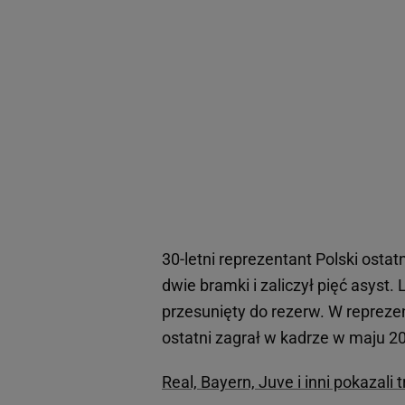
30-letni reprezentant Polski osta
dwie bramki i zaliczył pięć asyst
przesunięty do rezerw. W reprezenta
ostatni zagrał w kadrze w maju 2
Real, Bayern, Juve i inni pokazali