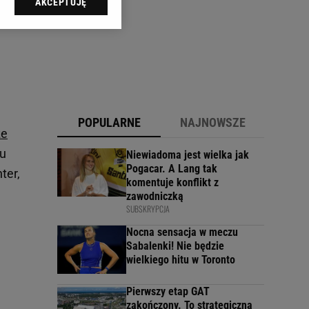
AKCEPTUJĘ
l sp. z o.o., jej
ić swoje preferencje
arzania danych poprzez
ych”. Zmiana ustawień
ach:
 celów identyfikacji.
POPULARNE
NAJNOWSZE
omiar reklam i treści,
ze
nu
Niewiadoma jest wielka jak
Pogacar. A Lang tak
ter,
komentuje konflikt z
zawodniczką
SUBSKRYPCJA
Nocna sensacja w meczu
Sabalenki! Nie będzie
wielkiego hitu w Toronto
Pierwszy etap GAT
zakończony. To strategiczna