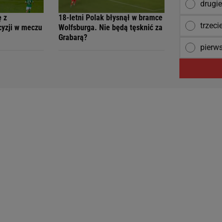
drugie
ę z
18-letni Polak błysnął w bramce
trzeci
cyzji w meczu
Wolfsburga. Nie będą tęsknić za
Grabarą?
pierw