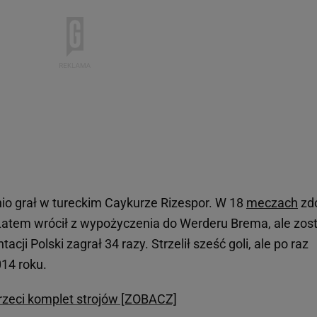
tnio grał w tureckim Caykurze Rizespor. W 18
meczach
zd
. Latem wrócił z wypożyczenia do Werderu Brema, ale zost
cji Polski zagrał 34 razy. Strzelił sześć goli, ale po raz
014 roku.
 trzeci komplet strojów [ZOBACZ]