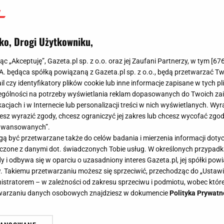
ko, Drogi Użytkowniku,
jąc „Akceptuję”, Gazeta.pl sp. z o.o. oraz jej Zaufani Partnerzy, w tym [
67
.A. będąca spółką powiązaną z Gazeta.pl sp. z o.o., będą przetwarzać T
ail czy identyfikatory plików cookie lub inne informacje zapisane w tych p
gólności na potrzeby wyświetlania reklam dopasowanych do Twoich zain
acjach i w Internecie lub personalizacji treści w nich wyświetlanych. Wyr
cesz wyrazić zgody, chcesz ograniczyć jej zakres lub chcesz wycofać zgo
aawansowanych”.
 być przetwarzane także do celów badania i mierzenia informacji dot
 łączone z danymi dot. świadczonych Tobie usług. W określonych przypad
i odbywa się w oparciu o uzasadniony interes Gazeta.pl, jej spółki powi
. Takiemu przetwarzaniu możesz się sprzeciwić, przechodząc do „Ust
nistratorem – w zależności od zakresu sprzeciwu i podmiotu, wobec które
etwarzaniu danych osobowych znajdziesz w dokumencie
Polityka Prywatn