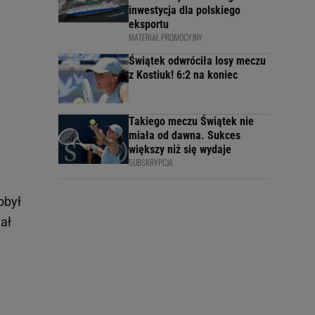
inwestycja dla polskiego
eksportu
MATERIAŁ PROMOCYJNY
Świątek odwróciła losy meczu
z Kostiuk! 6:2 na koniec
Takiego meczu Świątek nie
miała od dawna. Sukces
większy niż się wydaje
SUBSKRYPCJA
obył
ał