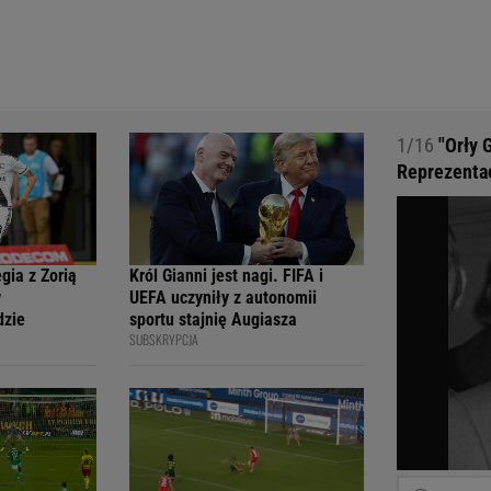
1/16
"Orły 
Reprezentac
gia z Zorią
Król Gianni jest nagi. FIFA i
w
UEFA uczyniły z autonomii
dzie
sportu stajnię Augiasza
SUBSKRYPCJA