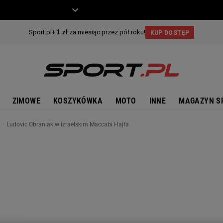
ZIECKO
MOTO
ZIMOWE
KOSZYKÓWKA
MOTO
INNE
MAGAZYN S
e
Ludovic Obraniak w izraelskim Maccabi Hajfa