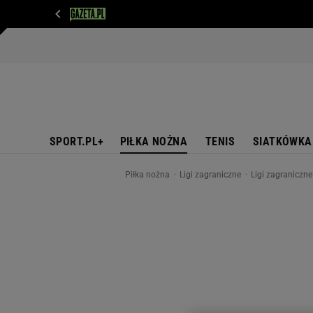
WIADOMOŚCI
NEXT
SPORT
PLOTEK
D
SPORT.PL+
PIŁKA NOŻNA
TENIS
SIATKÓWKA
Piłka nożna
Ligi zagraniczne
Ligi zagraniczn