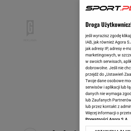
Droga Użytkownicz
jeśli wyrazisz zgodę klika
IAB, jak również Agora S
jak adresy IP, adresy e-m
marketingowych, w szcze
w swoich serwisach, aplik
dobrowolne. Jeśli nie ch
przejdź do „Ustawień Z
Twoje dane osobowe mogą
serwisów i aplikacji lub
danych nie wymaga zgody 
lub Zaufanych Partnerów
lub przez kontakt z admi
Więcej informacji o prz
Prywatności Agora S.A.