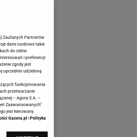
6
] Zaufanych Partnerów
woje dane osobowe takie
likach do celów
teresowań i preferencji
ażenie zgody jest
dę uprzednio udzieloną
yczących funkcjonowania
kach przetwarzanie
ązanej – Agora S.A. –
awień Zaawansowanych”
go jest kierowany.
ości Gazeta.pl
i
Polityka