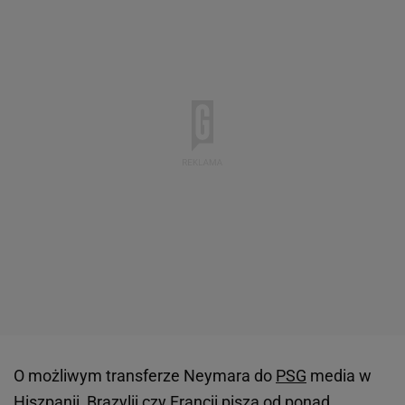
O możliwym transferze Neymara do
PSG
media w
Hiszpanii
, Brazylii czy Francji piszą od ponad