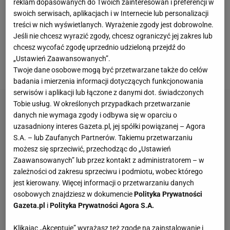
reklam dopasowanych do Twoich zainteresowań i preferencji w
też Manchester United jako klub, w którym
swoich serwisach, aplikacjach i w Internecie lub personalizacji
Brazylijczyk lepiej, by się rozwinął. Czerwone Diabły
treści w nich wyświetlanych. Wyrażenie zgody jest dobrowolne.
sercu Ronaldo są bliskie. To przecież drużyna, w
Jeśli nie chcesz wyrazić zgody, chcesz ograniczyć jej zakres lub
chcesz wycofać zgodę uprzednio udzieloną przejdź do
której napastnik z Madery wypłynął na szerokie
„Ustawień Zaawansowanych”.
wody.
Twoje dane osobowe mogą być przetwarzane także do celów
badania i mierzenia informacji dotyczących funkcjonowania
serwisów i aplikacji lub łączone z danymi dot. świadczonych
Tobie usług. W określonych przypadkach przetwarzanie
danych nie wymaga zgody i odbywa się w oparciu o
uzasadniony interes Gazeta.pl, jej spółki powiązanej – Agora
S.A. – lub Zaufanych Partnerów. Takiemu przetwarzaniu
możesz się sprzeciwić, przechodząc do „Ustawień
Zaawansowanych” lub przez kontakt z administratorem – w
zależności od zakresu sprzeciwu i podmiotu, wobec którego
jest kierowany. Więcej informacji o przetwarzaniu danych
osobowych znajdziesz w dokumencie
Polityka Prywatności
Gazeta.pl
i
Polityka Prywatności Agora S.A.
Klikając „Akceptuję” wyrażasz też zgodę na zainstalowanie i