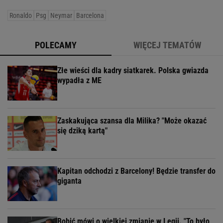
Ronaldo
Psg
Neymar
Barcelona
POLECAMY
WIĘCEJ TEMATÓW
Złe wieści dla kadry siatkarek. Polska gwiazda
wypadła z ME
Zaskakująca szansa dla Milika? "Może okazać
się dziką kartą"
Kapitan odchodzi z Barcelony! Będzie transfer do
giganta
Bobić mówi o wielkiej zmianie w Legii. "To było