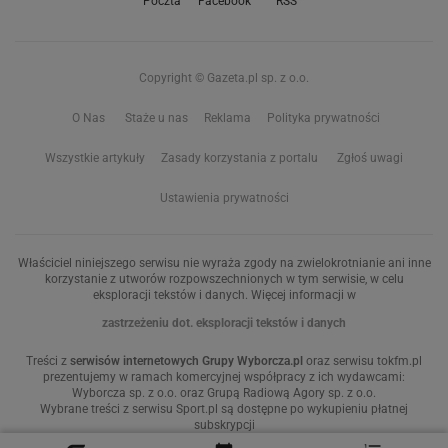
Poczta
Facebook
RSS
Copyright © Gazeta.pl sp. z o.o.
O Nas
Staże u nas
Reklama
Polityka prywatności
Wszystkie artykuły
Zasady korzystania z portalu
Zgłoś uwagi
Ustawienia prywatności
Właściciel niniejszego serwisu nie wyraża zgody na zwielokrotnianie ani inne
korzystanie z utworów rozpowszechnionych w tym serwisie, w celu
eksploracji tekstów i danych. Więcej informacji w
zastrzeżeniu dot. eksploracji tekstów i danych
Treści z
serwisów internetowych Grupy Wyborcza.pl
oraz serwisu tokfm.pl
prezentujemy w ramach komercyjnej współpracy z ich wydawcami:
Wyborcza sp. z o.o. oraz Grupą Radiową Agory sp. z o.o.
Wybrane treści z serwisu Sport.pl są dostępne po wykupieniu płatnej
subskrypcji