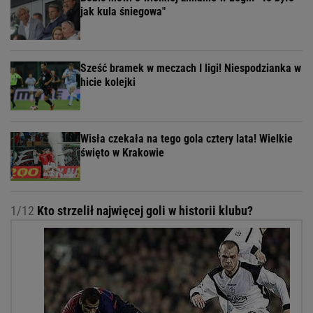
jak kula śniegowa"
Sześć bramek w meczach I ligi! Niespodzianka w
hicie kolejki
Wisła czekała na tego gola cztery lata! Wielkie
święto w Krakowie
1/12
Kto strzelił najwięcej goli w historii klubu?