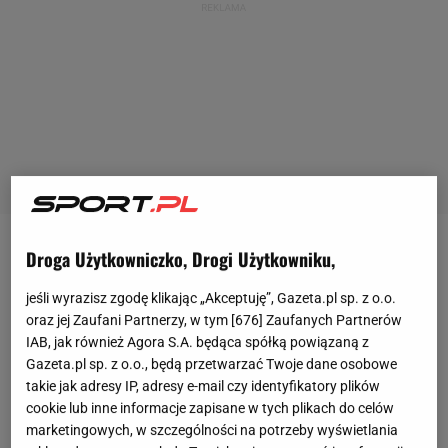
Droga Użytkowniczko, Drogi Użytkowniku,
Taką sytuację opisał portal Diaro Gol, który przybliżył
też szczegóły wiadomości Ronaldo. CR7 ponoć
jeśli wyrazisz zgodę klikając „Akceptuję”, Gazeta.pl sp. z o.o.
radził Neymarowi, by ten nie wyjeżdżał do Paryża,
oraz jej Zaufani Partnerzy, w tym [
676
] Zaufanych Partnerów
IAB, jak również Agora S.A. będąca spółką powiązaną z
gdyż w ten sposób nie zrobi kroku do przodu, a
Gazeta.pl sp. z o.o., będą przetwarzać Twoje dane osobowe
raczej się cofnie. Zaznaczył, że Ligue 1 w
takie jak adresy IP, adresy e-mail czy identyfikatory plików
porównaniu z La Liga czy
Premier League
oznacza
cookie lub inne informacje zapisane w tych plikach do celów
marketingowych, w szczególności na potrzeby wyświetlania
zdecydowanie mniejszy prestiż. Zarekomendował