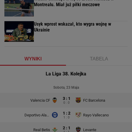
Montrealu. Miał już piłki meczowe
Usyk wprost wskazał, kto wygra wojnę w
Ukrainie
WYNIKI
TABELA
La Liga 38. Kolejka
Sobota, 23 Maja
3 : 1
Valencia CF
FC Barcelona
0 : 0
1 : 2
Deportivo Alaves
Rayo Vallecano
1 : 0
2 : 1
Real Betis
Levante