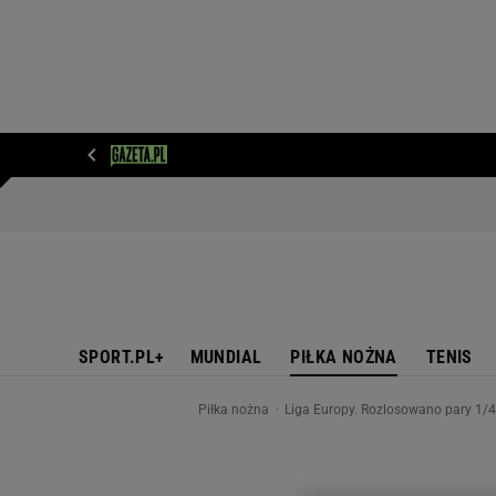
WIADOMOŚCI
NEXT
SPORT
PLOTEK
D
SPORT.PL+
MUNDIAL
PIŁKA NOŻNA
TENIS
Piłka nożna
Liga Europy. Rozlosowano pary 1/4 