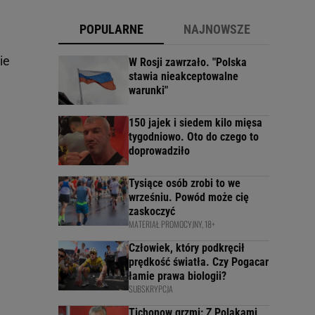
POPULARNE
NAJNOWSZE
ie
W Rosji zawrzało. "Polska
stawia nieakceptowalne
warunki"
150 jajek i siedem kilo mięsa
tygodniowo. Oto do czego to
doprowadziło
Tysiące osób zrobi to we
wrześniu. Powód może cię
zaskoczyć
MATERIAŁ PROMOCYJNY, 18+
Człowiek, który podkręcił
prędkość światła. Czy Pogacar
łamie prawa biologii?
SUBSKRYPCJA
Tichonow grzmi: Z Polakami