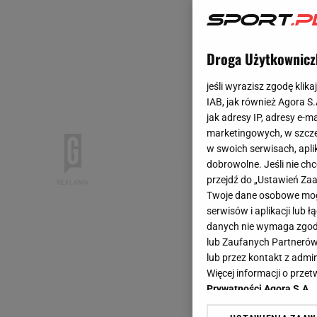
Droga Użytkownicz
jeśli wyrazisz zgodę klika
IAB, jak również Agora S
jak adresy IP, adresy e-m
marketingowych, w szcze
w swoich serwisach, aplik
dobrowolne. Jeśli nie ch
przejdź do „Ustawień Z
Twoje dane osobowe mogą
serwisów i aplikacji lub
danych nie wymaga zgody 
lub Zaufanych Partnerów
lub przez kontakt z admi
Więcej informacji o prz
Prywatności Agora S.A.