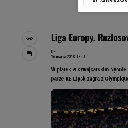
USTAWIENIA ZAA
Klikając „Akceptuję” wyra
Zaufanych Partnerów i A
dotyczące plików cookie,
odnośnik „Ustawienia pr
plików cookie możliwa je
Liga Europy. Rozloso
My, nasi Zaufani Partne
Użycie dokładnych danych
Przechowywanie informacji
BR
16 marca 2018, 13:01
badnie odbiorców i uleps
W piątek w szwajcarskim Nyonie r
parze RB Lipsk zagra z Olympiqu