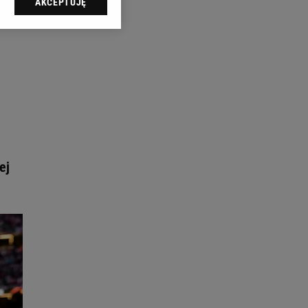
AKCEPTUJĘ
l sp. z o.o., jej
ić swoje preferencje
arzania danych poprzez
ych”. Zmiana ustawień
ach:
 celów identyfikacji.
omiar reklam i treści,
ej