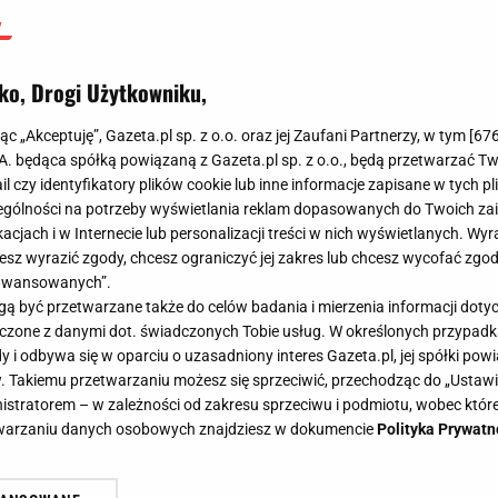
ko, Drogi Użytkowniku,
jąc „Akceptuję”, Gazeta.pl sp. z o.o. oraz jej Zaufani Partnerzy, w tym [
67
.A. będąca spółką powiązaną z Gazeta.pl sp. z o.o., będą przetwarzać T
ail czy identyfikatory plików cookie lub inne informacje zapisane w tych p
gólności na potrzeby wyświetlania reklam dopasowanych do Twoich zain
acjach i w Internecie lub personalizacji treści w nich wyświetlanych. Wyr
cesz wyrazić zgody, chcesz ograniczyć jej zakres lub chcesz wycofać zgo
aawansowanych”.
 być przetwarzane także do celów badania i mierzenia informacji dot
 łączone z danymi dot. świadczonych Tobie usług. W określonych przypad
i odbywa się w oparciu o uzasadniony interes Gazeta.pl, jej spółki powi
. Takiemu przetwarzaniu możesz się sprzeciwić, przechodząc do „Ust
nistratorem – w zależności od zakresu sprzeciwu i podmiotu, wobec które
etwarzaniu danych osobowych znajdziesz w dokumencie
Polityka Prywatn