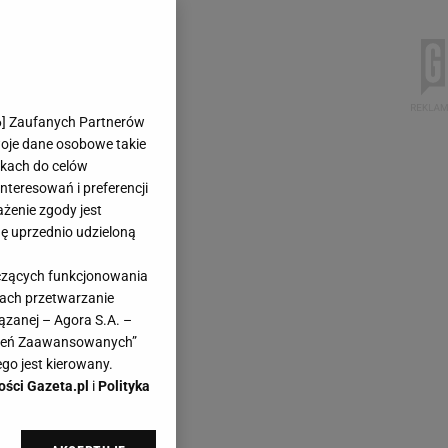
6
] Zaufanych Partnerów
woje dane osobowe takie
likach do celów
teresowań i preferencji
ażenie zgody jest
dę uprzednio udzieloną
yczących funkcjonowania
kach przetwarzanie
ązanej – Agora S.A. –
awień Zaawansowanych”
go jest kierowany.
ości Gazeta.pl
i
Polityka