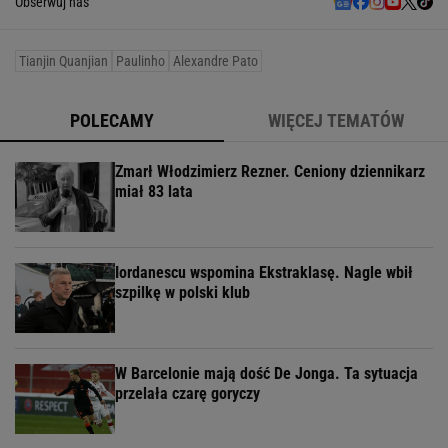
Obserwuj nas
Tianjin Quanjian
Paulinho
Alexandre Pato
POLECAMY
WIĘCEJ TEMATÓW
Zmarł Włodzimierz Rezner. Ceniony dziennikarz
miał 83 lata
Iordanescu wspomina Ekstraklasę. Nagle wbił
szpilkę w polski klub
W Barcelonie mają dość De Jonga. Ta sytuacja
przelała czarę goryczy