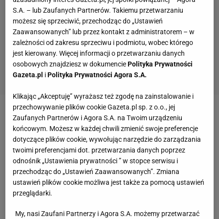
S.A. – lub Zaufanych Partnerów. Takiemu przetwarzaniu
możesz się sprzeciwić, przechodząc do „Ustawień
Zaawansowanych” lub przez kontakt z administratorem – w
zależności od zakresu sprzeciwu i podmiotu, wobec którego
jest kierowany. Więcej informacji o przetwarzaniu danych
osobowych znajdziesz w dokumencie
Polityka Prywatności
Gazeta.pl
i
Polityka Prywatności Agora S.A.
Klikając „Akceptuję” wyrażasz też zgodę na zainstalowanie i
przechowywanie plików cookie Gazeta.pl sp. z o.o., jej
Kibice Tianjin Quanjian są z tego powodu szczęśliwi.
Zaufanych Partnerów i Agora S.A. na Twoim urządzeniu
końcowym. Możesz w każdej chwili zmienić swoje preferencje
W niedzielę Pato zdobył piękną bramkę, a
dotyczące plików cookie, wywołując narzędzie do zarządzania
beniaminek
ligi
chińskiej wygrał z Guangzhou
twoimi preferencjami dot. przetwarzania danych poprzez
Evergande.
odnośnik „Ustawienia prywatności ” w stopce serwisu i
przechodząc do „Ustawień Zaawansowanych”. Zmiana
ustawień plików cookie możliwa jest także za pomocą ustawień
przeglądarki.
My, nasi Zaufani Partnerzy i Agora S.A. możemy przetwarzać
Dla 27-letniego napastnika było to ósme trafienie w