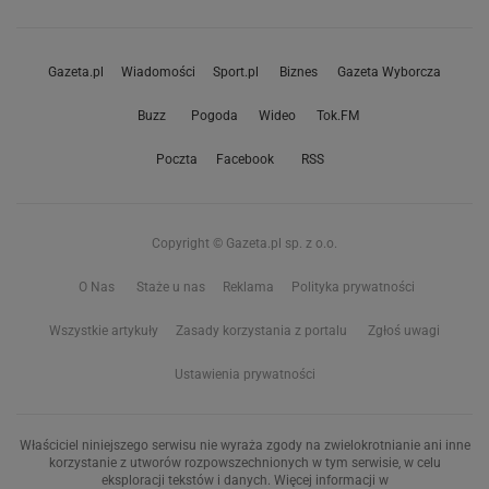
Gazeta.pl
Wiadomości
Sport.pl
Biznes
Gazeta Wyborcza
Buzz
Pogoda
Wideo
Tok.FM
Poczta
Facebook
RSS
Copyright © Gazeta.pl sp. z o.o.
O Nas
Staże u nas
Reklama
Polityka prywatności
Wszystkie artykuły
Zasady korzystania z portalu
Zgłoś uwagi
Ustawienia prywatności
Właściciel niniejszego serwisu nie wyraża zgody na zwielokrotnianie ani inne
korzystanie z utworów rozpowszechnionych w tym serwisie, w celu
eksploracji tekstów i danych. Więcej informacji w