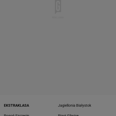
EKSTRAKLASA
Jagiellonia Białystok
Pogoń Szczecin
Piast Gliwice