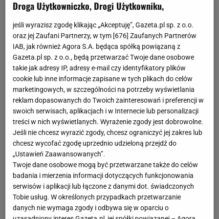
Droga Użytkowniczko, Drogi Użytkowniku,
jeśli wyrazisz zgodę klikając „Akceptuję”, Gazeta.pl sp. z o.o.
oraz jej Zaufani Partnerzy, w tym [
676
] Zaufanych Partnerów
IAB, jak również Agora S.A. będąca spółką powiązaną z
Gazeta.pl sp. z o.o., będą przetwarzać Twoje dane osobowe
takie jak adresy IP, adresy e-mail czy identyfikatory plików
cookie lub inne informacje zapisane w tych plikach do celów
marketingowych, w szczególności na potrzeby wyświetlania
reklam dopasowanych do Twoich zainteresowań i preferencji w
swoich serwisach, aplikacjach i w Internecie lub personalizacji
treści w nich wyświetlanych. Wyrażenie zgody jest dobrowolne.
Jeśli nie chcesz wyrazić zgody, chcesz ograniczyć jej zakres lub
chcesz wycofać zgodę uprzednio udzieloną przejdź do
„Ustawień Zaawansowanych”.
Twoje dane osobowe mogą być przetwarzane także do celów
badania i mierzenia informacji dotyczących funkcjonowania
serwisów i aplikacji lub łączone z danymi dot. świadczonych
Tobie usług. W określonych przypadkach przetwarzanie
danych nie wymaga zgody i odbywa się w oparciu o
uzasadniony interes Gazeta.pl, jej spółki powiązanej – Agora