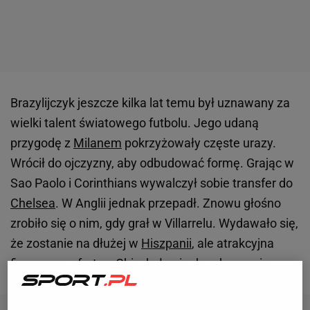
Brazylijczyk jeszcze kilka lat temu był uznawany za
wielki talent światowego futbolu. Jego udaną
przygodę z
Milanem
pokrzyżowały częste urazy.
Wrócił do ojczyzny, aby odbudować formę. Grając w
Sao Paolo i Corinthians wywalczył sobie transfer do
Chelsea
. W Anglii jednak przepadł. Znowu głośno
zrobiło się o nim, gdy grał w Villarrelu. Wydawało się,
że zostanie na dłużej w
Hiszpanii
, ale atrakcyjna
finansowo oferta z Chin, była nie do odrzucenia.