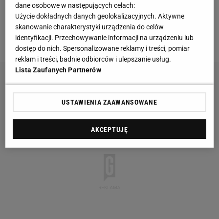
dane osobowe w następujących celach:
piętnastu meczach. A dwa gole dla przegranych
Użycie dokładnych danych geolokalizacyjnych. Aktywne
zdobył
Paulinho
. Były pomocnik ŁKS Łódź
skanowanie charakterystyki urządzenia do celów
identyfikacji. Przechowywanie informacji na urządzeniu lub
przymierzany jest do... Barcelony.
dostęp do nich. Spersonalizowane reklamy i treści, pomiar
reklam i treści, badnie odbiorców i ulepszanie usług.
Lista Zaufanych Partnerów
USTAWIENIA ZAAWANSOWANE
AKCEPTUJĘ