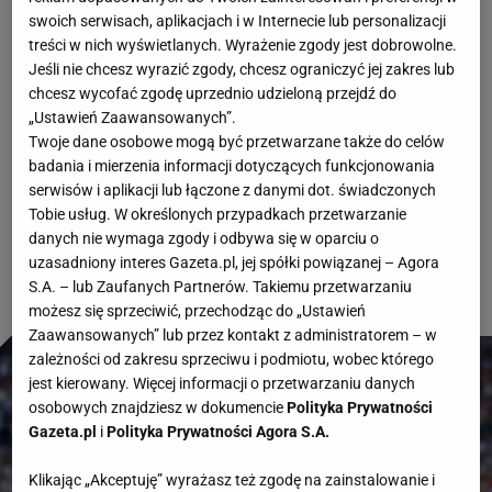
Leo Messi dziś zaczął swój szósty mundial. Na
swoich serwisach, aplikacjach i w Internecie lub personalizacji
treści w nich wyświetlanych. Wyrażenie zgody jest dobrowolne.
poprzednim udało mu się poprowadzić Argentynę
Jeśli nie chcesz wyrazić zgody, chcesz ograniczyć jej zakres lub
do złota. A jak będzie teraz? Jeżeli w kolejnych
chcesz wycofać zgodę uprzednio udzieloną przejdź do
„Ustawień Zaawansowanych”.
meczach zagra podobnie, jak z Algierią, to zapewne
Twoje dane osobowe mogą być przetwarzane także do celów
tak samo. Messi zagrał fenomenalne spotkanie i
badania i mierzenia informacji dotyczących funkcjonowania
serwisów i aplikacji lub łączone z danymi dot. świadczonych
zdobył hat-tricka, dzięki któremu Argentyna
Tobie usług. W określonych przypadkach przetwarzanie
wygrała 3:0! Rywale byli tylko tłem.
danych nie wymaga zgody i odbywa się w oparciu o
uzasadniony interes Gazeta.pl, jej spółki powiązanej – Agora
S.A. – lub Zaufanych Partnerów. Takiemu przetwarzaniu
możesz się sprzeciwić, przechodząc do „Ustawień
Zaawansowanych” lub przez kontakt z administratorem – w
zależności od zakresu sprzeciwu i podmiotu, wobec którego
jest kierowany. Więcej informacji o przetwarzaniu danych
osobowych znajdziesz w dokumencie
Polityka Prywatności
Gazeta.pl
i
Polityka Prywatności Agora S.A.
Klikając „Akceptuję” wyrażasz też zgodę na zainstalowanie i