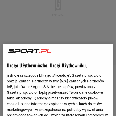
Droga Użytkowniczko, Drogi Użytkowniku,
Mundial
Mundial
Rewelacyjny, wspaniały, fantastyczny - po prostu Messi! [Z
jeśli wyrazisz zgodę klikając „Akceptuję”, Gazeta.pl sp. z o.o.
Rewelacyjny, wspaniały, fantastyczny - po
oraz jej Zaufani Partnerzy, w tym [
676
] Zaufanych Partnerów
IAB, jak również Agora S.A. będąca spółką powiązaną z
prostu Messi! [ZAPIS RELACJI]
Gazeta.pl sp. z o.o., będą przetwarzać Twoje dane osobowe
takie jak adresy IP, adresy e-mail czy identyfikatory plików
cookie lub inne informacje zapisane w tych plikach do celów
Bartosz Naus
17 czerwca 2026, 02:26
marketingowych, w szczególności na potrzeby wyświetlania
reklam dopasowanych do Twoich zainteresowań i preferencji w