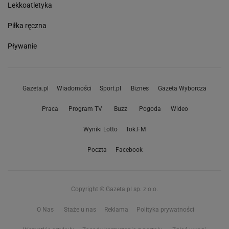
Lekkoatletyka
Piłka ręczna
Pływanie
Gazeta.pl
Wiadomości
Sport.pl
Biznes
Gazeta Wyborcza
Praca
Program TV
Buzz
Pogoda
Wideo
Wyniki Lotto
Tok.FM
Poczta
Facebook
Copyright © Gazeta.pl sp. z o.o.
O Nas
Staże u nas
Reklama
Polityka prywatności