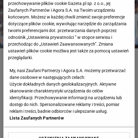
przechowywanie plików cookie Gazeta.pl sp. z o.o., jej
Zaufanych Partnerów i Agora S.A. na Twoim urządzeniu
końcowym. Możesz w każdej chwili zmienić swoje preferencje
dotyczące plików cookie, wywołując narzędzie do zarządzania
twoimi preferencjami dot. przetwarzania danych poprzez
odnośnik „Ustawienia prywatności ” w stopce serwisu i
przechodząc do „Ustawień Zaawansowanych”. Zmiana
ustawień plików cookie możliwa jest także za pomocą ustawień
John Reed / IMAGN IMAGES via Reuters Connect
przeglądarki.
Mistrzostwa Świata
Argentyna
Mundial
Leo Messi
Algieria
My, nasi Zaufani Partnerzy i Agora S.A. możemy przetwarzać
Piłka Nożna
dane osobowe w następujących celach:
Użycie dokładnych danych geolokalizacyjnych. Aktywne
RELACJA NA ŻYWO
skanowanie charakterystyki urządzenia do celów
Najnowsze
Zakończona
identyfikacji. Przechowywanie informacji na urządzeniu lub
dostęp do nich. Spersonalizowane reklamy i treści, pomiar
17 czerwca 5:05
reklam i treści, badnie odbiorców i ulepszanie usług.
Dziękujemy!
Lista Zaufanych Partnerów
To koniec relacji z tego spotkania. Zachęcamy do
przeczytania podsumowania na stronie Sport.pl: