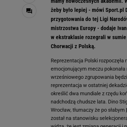
mamy nowoczesnych akademii. Wsz
żeby było lepiej - mówi Sport.pl 
przygotowania do tej Ligi Narod
mistrzostwa Europy - dodaje Ivan 
w ekstraklasie rozegrali w sum
Chorwacji z Polską.
Reprezentacja Polski rozpoczęła 
emocjonującym meczu pokonała na
wrześniowego zgrupowania będzie 
reprezentacja w ostatniej dekadzi
określić dwa mundiale z rzędu ko
nadchodzą chudsze lata. Dino Sti
Wrocław, tłumaczy że po słabym
został na stanowisku selekcjoner
widzą, że jest zmiana generacji i 