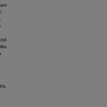
 nam
i.
o
a
żyli
ilka
o
dra,