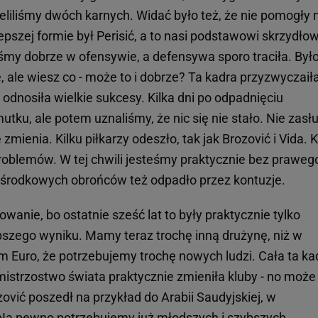
zeliliśmy dwóch karnych. Widać było też, że nie pomogły
jlepszej formie był Perisić, a to nasi podstawowi skrzydłow
iśmy dobrze w ofensywie, a defensywa sporo traciła. Był
e, ale wiesz co - może to i dobrze? Ta kadra przyzwyczaił
 odnosiła wielkie sukcesy. Kilka dni po odpadnięciu
tku, ale potem uznaliśmy, że nic się nie stało. Nie zasłu
 zmienia. Kilku piłkarzy odeszło, tak jak Brozović i Vida. K
problemów. W tej chwili jesteśmy praktycznie bez praweg
 środkowych obrońców też odpadło przez kontuzje.
wanie, bo ostatnie sześć lat to były praktycznie tylko
pszego wyniku. Mamy teraz trochę inną drużynę, niż w
ym Euro, że potrzebujemy trochę nowych ludzi. Cała ta ka
emistrzostwo świata praktycznie zmieniła kluby - no może
ović poszedł na przykład do Arabii Saudyjskiej, w
e. Na pewno potrzebujemy już młodszych i szybszych