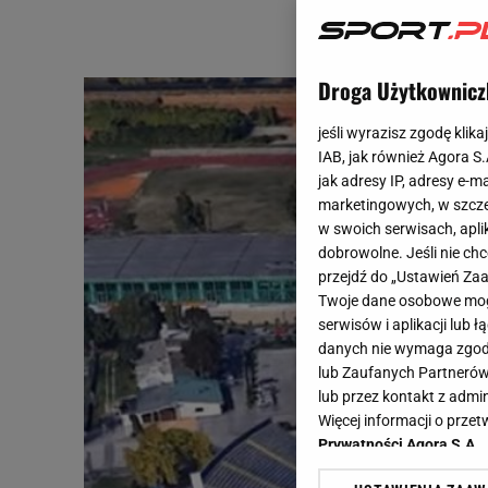
Droga Użytkownicz
jeśli wyrazisz zgodę klika
IAB, jak również Agora S
jak adresy IP, adresy e-m
marketingowych, w szcze
w swoich serwisach, aplik
dobrowolne. Jeśli nie ch
przejdź do „Ustawień Z
Twoje dane osobowe mogą
serwisów i aplikacji lub
danych nie wymaga zgody 
lub Zaufanych Partnerów
lub przez kontakt z admi
Więcej informacji o prz
Prywatności Agora S.A.