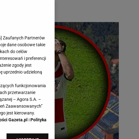
6
] Zaufanych Partnerów
woje dane osobowe takie
likach do celów
teresowań i preferencji
ażenie zgody jest
dę uprzednio udzieloną
yczących funkcjonowania
kach przetwarzanie
ązanej – Agora S.A. –
awień Zaawansowanych”
go jest kierowany.
ości Gazeta.pl
i
Polityka