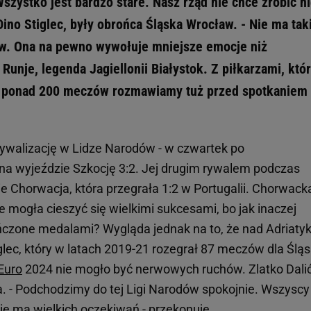
ystko jest bardzo stare. Nasz rząd nie chce zrobić ni
Dino Stiglec, były obrońca Śląska Wrocław. - Nie ma tak
ów. Ona na pewno wywołuje mniejsze emocje niż
Runje, legenda Jagiellonii Białystok. Z piłkarzami, któ
ie ponad 200 meczów rozmawiamy tuż przed spotkaniem
rywalizację w Lidze Narodów - w czwartek po
 wyjeździe Szkocję 3:2. Jej drugim rywalem podczas
Chorwacja, która przegrała 1:2 w Portugalii. Chorwack
e mogła cieszyć się wielkimi sukcesami, bo jak inaczej
ńczone medalami? Wygląda jednak na to, że nad Adriaty
glec, który w latach 2019-21 rozegrał 87 meczów dla Ślą
Euro
2024 nie mogło być nerwowych ruchów. Zlatko Dali
a. - Podchodzimy do tej Ligi Narodów spokojnie. Wszyscy
nie ma wielkich oczekiwań - przekonuje.