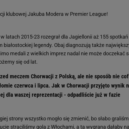
cji klubowej Jakuba Modera w Premier League!
w latach 2015-23 rozegrał dla Jagiellonii aż 155 spotkań 
białostockiej legendy. Obaj diagnozują także największ
mimo medali z wielkich imprez nadal nie może doczekać s
żemy się od lat.
zed meczem Chorwacji z Polską, ale nie sposób nie co
ełomie czerwca i lipca. Jak w Chorwacji przyjęto wynik 
ej dla waszej reprezentacji - odpadliście już w fazie
giej strony wszystko mogło się zmienić, bo słabo graliśm
ucie straciliśmy gola z Włochami, a ta wygrana dałaby 