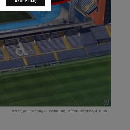
AKCEPTUJĘ
l sp. z o.o., jej
ić swoje preferencje
arzania danych poprzez
ych”. Zmiana ustawień
ach:
 celów identyfikacji.
omiar reklam i treści,
screen, youtube.com/@CFTVStadiums, Carmen Jaspersen/REUTERS