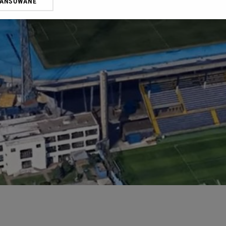
WANSOWANE
żasz też zgodę na zainstalowanie i przechowywanie plików cookie Gazeta.p
gora S.A. na Twoim urządzeniu końcowym. Możesz w każdej chwili zmien
 wywołując narzędzie do zarządzania twoimi preferencjami dot. przetw
ywatności ” w stopce serwisu i przechodząc do „Ustawień Zaawansowan
st także za pomocą ustawień przeglądarki.
rzy i Agora S.A. możemy przetwarzać dane osobowe w następujących cel
 geolokalizacyjnych. Aktywne skanowanie charakterystyki urządzenia do
 na urządzeniu lub dostęp do nich. Spersonalizowane reklamy i treści, p
zanie usług.
Lista Zaufanych Partnerów