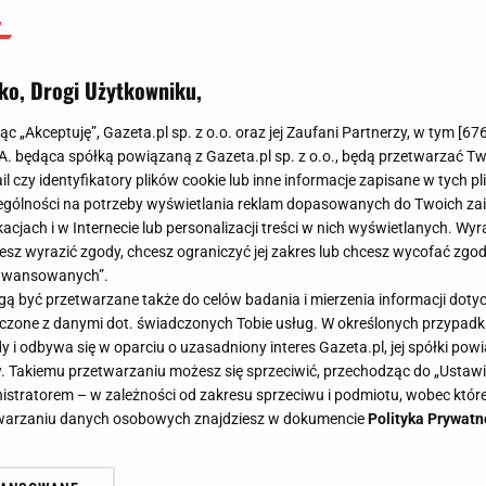
Filip Macuda
8 września 2024, 07:45
ko, Drogi Użytkowniku,
jąc „Akceptuję”, Gazeta.pl sp. z o.o. oraz jej Zaufani Partnerzy, w tym [
67
.A. będąca spółką powiązaną z Gazeta.pl sp. z o.o., będą przetwarzać T
ail czy identyfikatory plików cookie lub inne informacje zapisane w tych p
gólności na potrzeby wyświetlania reklam dopasowanych do Twoich zain
acjach i w Internecie lub personalizacji treści w nich wyświetlanych. Wyr
cesz wyrazić zgody, chcesz ograniczyć jej zakres lub chcesz wycofać zgo
aawansowanych”.
 być przetwarzane także do celów badania i mierzenia informacji dot
 łączone z danymi dot. świadczonych Tobie usług. W określonych przypad
i odbywa się w oparciu o uzasadniony interes Gazeta.pl, jej spółki powi
. Takiemu przetwarzaniu możesz się sprzeciwić, przechodząc do „Ust
nistratorem – w zależności od zakresu sprzeciwu i podmiotu, wobec które
etwarzaniu danych osobowych znajdziesz w dokumencie
Polityka Prywatn