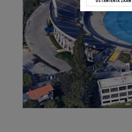
USTAWIENIA ZAA
Klikając „Akceptuję” wyra
Zaufanych Partnerów i A
dotyczące plików cookie,
odnośnik „Ustawienia pr
plików cookie możliwa je
My, nasi Zaufani Partne
Użycie dokładnych danych
Przechowywanie informacji
badnie odbiorców i uleps