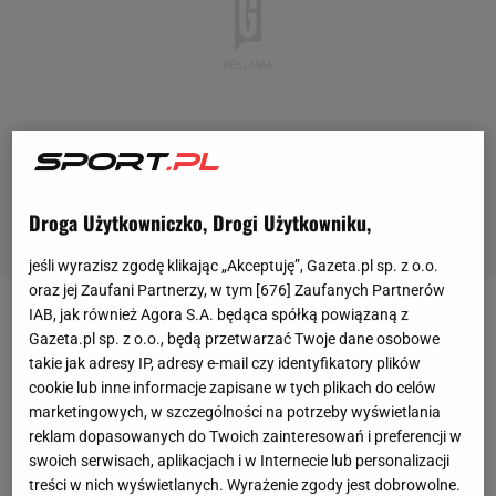
Droga Użytkowniczko, Drogi Użytkowniku,
jeśli wyrazisz zgodę klikając „Akceptuję”, Gazeta.pl sp. z o.o.
oraz jej Zaufani Partnerzy, w tym [
676
] Zaufanych Partnerów
Mundial
Mundial
Portugalia sensacyjnie remisuje z DR Konga. Ronaldo pud
IAB, jak również Agora S.A. będąca spółką powiązaną z
Gazeta.pl sp. z o.o., będą przetwarzać Twoje dane osobowe
Portugalia sensacyjnie remisuje z DR
takie jak adresy IP, adresy e-mail czy identyfikatory plików
Konga. Ronaldo pudłował [ZAPIS RELACJI]
cookie lub inne informacje zapisane w tych plikach do celów
marketingowych, w szczególności na potrzeby wyświetlania
reklam dopasowanych do Twoich zainteresowań i preferencji w
Paweł Matys
swoich serwisach, aplikacjach i w Internecie lub personalizacji
17 czerwca 2026, 18:33
treści w nich wyświetlanych. Wyrażenie zgody jest dobrowolne.