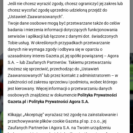
Jeśli nie chcesz wyrazić zgody, chcesz ograniczyć jej zakres lub
Witamy Państwa bardzo serdecznie i zapraszamy
chcesz wycofać zgodę uprzednio udzieloną przejdź do
do relacji na żywo z pierwszego meczu w grupie K
„Ustawień Zaawansowanych”.
Twoje dane osobowe mogą być przetwarzane także do celów
na MŚ 2026: Portugalia - DR Konga.
badania i mierzenia informacji dotyczących funkcjonowania
serwisów i aplikacji lub łączone z danymi dot. świadczonych
Tobie usług. W określonych przypadkach przetwarzanie
danych nie wymaga zgody i odbywa się w oparciu o
uzasadniony interes Gazeta.pl, jej spółki powiązanej – Agora
S.A. – lub Zaufanych Partnerów. Takiemu przetwarzaniu
możesz się sprzeciwić, przechodząc do „Ustawień
Zaawansowanych” lub przez kontakt z administratorem – w
zależności od zakresu sprzeciwu i podmiotu, wobec którego
jest kierowany. Więcej informacji o przetwarzaniu danych
osobowych znajdziesz w dokumencie
Polityka Prywatności
Gazeta.pl
i
Polityka Prywatności Agora S.A.
Klikając „Akceptuję” wyrażasz też zgodę na zainstalowanie i
przechowywanie plików cookie Gazeta.pl sp. z o.o., jej
Zaufanych Partnerów i Agora S.A. na Twoim urządzeniu