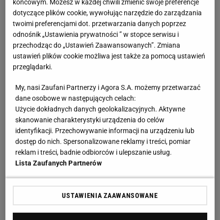
końcowym. Możesz w każdej chwili zmienić swoje preferencje
Fot. Kuba Atys / Agencja Wyborcza.pl
dotyczące plików cookie, wywołując narzędzie do zarządzania
twoimi preferencjami dot. przetwarzania danych poprzez
Mundial 2026
Portugalia
Piłka Nożna
DR Konga
odnośnik „Ustawienia prywatności ” w stopce serwisu i
Mistrzostwa Świata 2026
przechodząc do „Ustawień Zaawansowanych”. Zmiana
ustawień plików cookie możliwa jest także za pomocą ustawień
RELACJA NA ŻYWO
przeglądarki.
Najnowsze
Zakończona
My, nasi Zaufani Partnerzy i Agora S.A. możemy przetwarzać
dane osobowe w następujących celach:
17 czerwca 21:03
Oto relacja z meczu.
Użycie dokładnych danych geolokalizacyjnych. Aktywne
skanowanie charakterystyki urządzenia do celów
identyfikacji. Przechowywanie informacji na urządzeniu lub
dostęp do nich. Spersonalizowane reklamy i treści, pomiar
Piłkarz Widzewa zatrzymał Ronaldo.
reklam i treści, badnie odbiorców i ulepszanie usług.
Sensacyjna wpadka Portugalii na MŚ
Lista Zaufanych Partnerów
USTAWIENIA ZAAWANSOWANE
17 czerwca 21:00
Koniec meczu! Portugalia sensacyjnie remisuje z DR