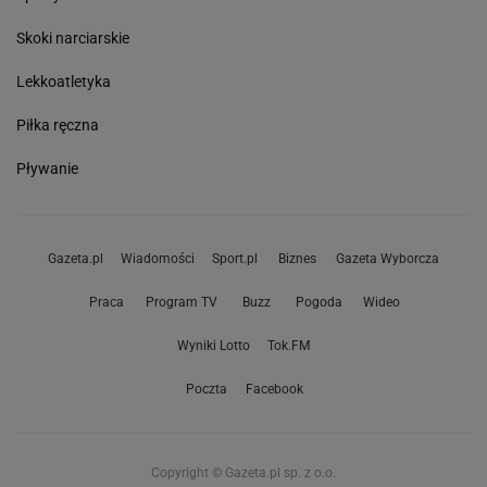
Skoki narciarskie
Lekkoatletyka
Piłka ręczna
Pływanie
Gazeta.pl
Wiadomości
Sport.pl
Biznes
Gazeta Wyborcza
Praca
Program TV
Buzz
Pogoda
Wideo
Wyniki Lotto
Tok.FM
Poczta
Facebook
Copyright © Gazeta.pl sp. z o.o.