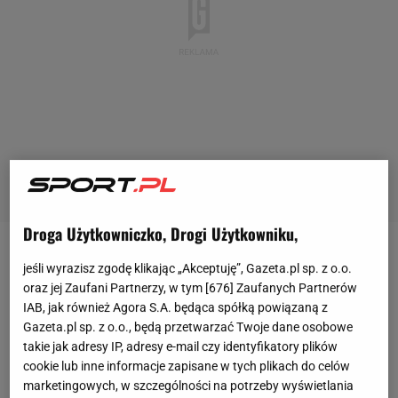
Droga Użytkowniczko, Drogi Użytkowniku,
Mundial
Mundial
Absolutny debiutant zatrzymał Hiszpanów! [ZAPIS RELACJ
jeśli wyrazisz zgodę klikając „Akceptuję”, Gazeta.pl sp. z o.o.
Absolutny debiutant zatrzymał Hiszpanów!
oraz jej Zaufani Partnerzy, w tym [
676
] Zaufanych Partnerów
[ZAPIS RELACJI]
IAB, jak również Agora S.A. będąca spółką powiązaną z
Gazeta.pl sp. z o.o., będą przetwarzać Twoje dane osobowe
takie jak adresy IP, adresy e-mail czy identyfikatory plików
Bartosz Naus
cookie lub inne informacje zapisane w tych plikach do celów
15 czerwca 2026, 17:10
marketingowych, w szczególności na potrzeby wyświetlania