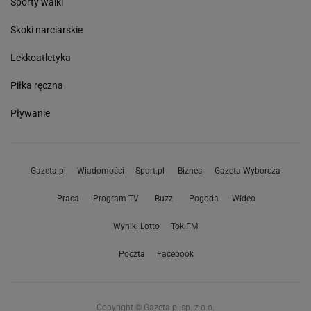
Sporty walki
Skoki narciarskie
Lekkoatletyka
Piłka ręczna
Pływanie
Gazeta.pl
Wiadomości
Sport.pl
Biznes
Gazeta Wyborcza
Praca
Program TV
Buzz
Pogoda
Wideo
Wyniki Lotto
Tok.FM
Poczta
Facebook
Copyright © Gazeta.pl sp. z o.o.