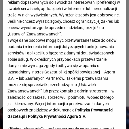
reklam dopasowanych do Twoich zainteresowań i preferencji w
To był drugi dzień z rzędu, gdy absolutny
swoich serwisach, aplikacjach i w Internecie lub personalizacji
beniaminek mistrzostw świata grał z piłkarską
treści w nich wyświetlanych. Wyrażenie zgody jest dobrowolne.
Jeśli nie chcesz wyrazić zgody, chcesz ograniczyć jej zakres lub
potęgą. Reprezentację Curacao było stać w meczu
chcesz wycofać zgodę uprzednio udzieloną przejdź do
z Niemcami jedynie na zdobycie honorowej bramki
„Ustawień Zaawansowanych”.
Twoje dane osobowe mogą być przetwarzane także do celów
(1:7). A jak poradzili sobie piłkarze z Republiki
badania i mierzenia informacji dotyczących funkcjonowania
Zielonego Przylądka? Zdecydowanie lepiej.
serwisów i aplikacji lub łączone z danymi dot. świadczonych
Kabowerdeńczycy przez cały mecz stworzyli sobie
Tobie usług. W określonych przypadkach przetwarzanie
danych nie wymaga zgody i odbywa się w oparciu o
tylko jedną dobrą okazję, ale w defensywie byli nie
uzasadniony interes Gazeta.pl, jej spółki powiązanej – Agora
do przejścia i wywalczyli sensacyjny remis 0:0!
S.A. – lub Zaufanych Partnerów. Takiemu przetwarzaniu
możesz się sprzeciwić, przechodząc do „Ustawień
Zaawansowanych” lub przez kontakt z administratorem – w
zależności od zakresu sprzeciwu i podmiotu, wobec którego
jest kierowany. Więcej informacji o przetwarzaniu danych
osobowych znajdziesz w dokumencie
Polityka Prywatności
Gazeta.pl
i
Polityka Prywatności Agora S.A.