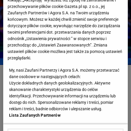
Klikając „Akceptuję” wyrażasz też zgodę na zainstalowanie i
przechowywanie plików cookie Gazeta.pl sp. z o.o., jej
Zaufanych Partnerów i Agora S.A. na Twoim urządzeniu
końcowym. Możesz w każdej chwili zmienić swoje preferencje
dotyczące plików cookie, wywołując narzędzie do zarządzania
twoimi preferencjami dot. przetwarzania danych poprzez
odnośnik „Ustawienia prywatności ” w stopce serwisu i
przechodząc do „Ustawień Zaawansowanych”. Zmiana
ustawień plików cookie możliwa jest także za pomocą ustawień
przeglądarki.
Fot. REUTERS/Eloisa Sanchez
My, nasi Zaufani Partnerzy i Agora S.A. możemy przetwarzać
dane osobowe w następujących celach:
Użycie dokładnych danych geolokalizacyjnych. Aktywne
Mistrzostwa Świata
Hiszpania
Mundial
Piłka Nożna
skanowanie charakterystyki urządzenia do celów
Republika Zielonego Przylądka
identyfikacji. Przechowywanie informacji na urządzeniu lub
dostęp do nich. Spersonalizowane reklamy i treści, pomiar
RELACJA NA ŻYWO
Najnowsze
Zakończona
reklam i treści, badnie odbiorców i ulepszanie usług.
Lista Zaufanych Partnerów
15 czerwca 20:00
Dziękujemy za śledzenie z nami tego spotkania!