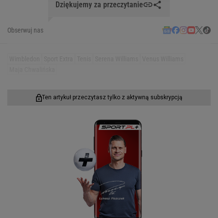
Dziękujemy za przeczytanie
Obserwuj nas
Wimbledon
Sport Extra
Tenis
Serena Williams
Venus Williams
Maja Chwalińska