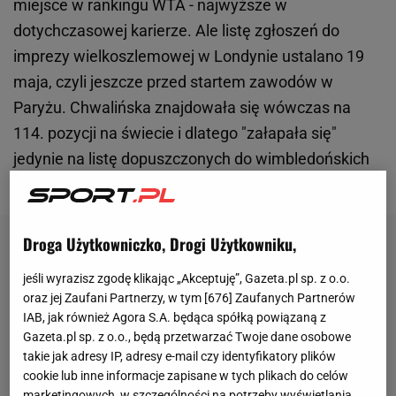
miejsce w rankingu WTA - najwyższe w
dotychczasowej karierze. Ale listę zgłoszeń do
imprezy wielkoszlemowej w Londynie ustalano 19
maja, czyli jeszcze przed startem zawodów w
Paryżu. Chwalińska znajdowała się wówczas na
114. pozycji na świecie i dlatego "załapała się"
jedynie na listę dopuszczonych do wimbledońskich
kwalifikacji. Jak to się skończy?
Droga Użytkowniczko, Drogi Użytkowniku,
jeśli wyrazisz zgodę klikając „Akceptuję”, Gazeta.pl sp. z o.o.
oraz jej Zaufani Partnerzy, w tym [
676
] Zaufanych Partnerów
IAB, jak również Agora S.A. będąca spółką powiązaną z
Gazeta.pl sp. z o.o., będą przetwarzać Twoje dane osobowe
takie jak adresy IP, adresy e-mail czy identyfikatory plików
cookie lub inne informacje zapisane w tych plikach do celów
marketingowych, w szczególności na potrzeby wyświetlania