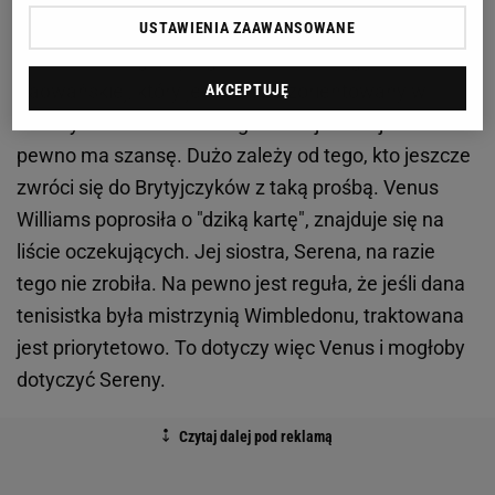
szanse ma Maja Chwalińska? Zapytałem Victora
USTAWIENIA ZAAWANSOWANE
Archutowskiego, byłego menedżera Agnieszki
Radwańskiej, który jest dobrze zorientowany w
AKCEPTUJĘ
tematyce wimbledońskiego turnieju. - Maja na
pewno ma szansę. Dużo zależy od tego, kto jeszcze
zwróci się do Brytyjczyków z taką prośbą. Venus
Williams poprosiła o "dziką kartę", znajduje się na
liście oczekujących. Jej siostra, Serena, na razie
tego nie zrobiła. Na pewno jest reguła, że jeśli dana
tenisistka była mistrzynią Wimbledonu, traktowana
jest priorytetowo. To dotyczy więc Venus i mogłoby
dotyczyć Sereny.