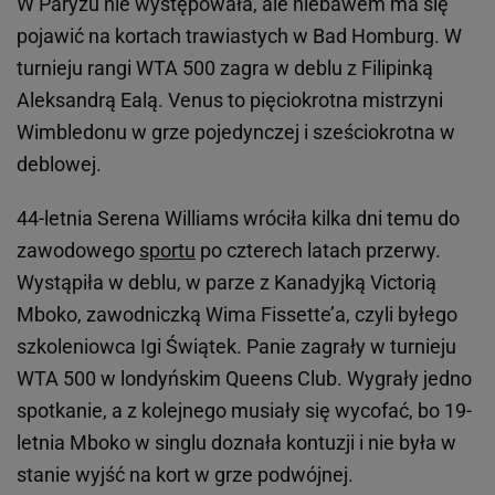
W Paryżu nie występowała, ale niebawem ma się
pojawić na kortach trawiastych w Bad Homburg. W
turnieju rangi WTA 500 zagra w deblu z Filipinką
Aleksandrą Ealą. Venus to pięciokrotna mistrzyni
Wimbledonu w grze pojedynczej i sześciokrotna w
deblowej.
44-letnia Serena Williams wróciła kilka dni temu do
zawodowego
sportu
po czterech latach przerwy.
Wystąpiła w deblu, w parze z Kanadyjką Victorią
Mboko, zawodniczką Wima Fissette’a, czyli byłego
szkoleniowca Igi Świątek. Panie zagrały w turnieju
WTA 500 w londyńskim Queens Club. Wygrały jedno
spotkanie, a z kolejnego musiały się wycofać, bo 19-
letnia Mboko w singlu doznała kontuzji i nie była w
stanie wyjść na kort w grze podwójnej.