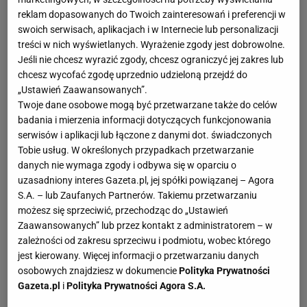
reklam dopasowanych do Twoich zainteresowań i preferencji w
swoich serwisach, aplikacjach i w Internecie lub personalizacji
treści w nich wyświetlanych. Wyrażenie zgody jest dobrowolne.
Jeśli nie chcesz wyrazić zgody, chcesz ograniczyć jej zakres lub
chcesz wycofać zgodę uprzednio udzieloną przejdź do
„Ustawień Zaawansowanych”.
Twoje dane osobowe mogą być przetwarzane także do celów
badania i mierzenia informacji dotyczących funkcjonowania
serwisów i aplikacji lub łączone z danymi dot. świadczonych
Tobie usług. W określonych przypadkach przetwarzanie
danych nie wymaga zgody i odbywa się w oparciu o
uzasadniony interes Gazeta.pl, jej spółki powiązanej – Agora
S.A. – lub Zaufanych Partnerów. Takiemu przetwarzaniu
możesz się sprzeciwić, przechodząc do „Ustawień
Zaawansowanych” lub przez kontakt z administratorem – w
zależności od zakresu sprzeciwu i podmiotu, wobec którego
jest kierowany. Więcej informacji o przetwarzaniu danych
osobowych znajdziesz w dokumencie
Polityka Prywatności
Gazeta.pl
i
Polityka Prywatności Agora S.A.