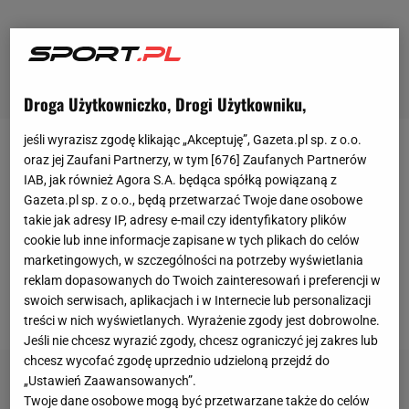
Droga Użytkowniczko, Drogi Użytkowniku,
jeśli wyrazisz zgodę klikając „Akceptuję”, Gazeta.pl sp. z o.o.
Kamil
Stoch
ma trzy złote medale
igrzysk
oraz jej Zaufani Partnerzy, w tym [
676
] Zaufanych Partnerów
IAB, jak również Agora S.A. będąca spółką powiązaną z
olimpijskich
, dwie Kryształowe Kule, trzy wygrane
Gazeta.pl sp. z o.o., będą przetwarzać Twoje dane osobowe
Turnieje Czterech Skoczni, tytuł mistrza i
takie jak adresy IP, adresy e-mail czy identyfikatory plików
wicemistrza świata w
skokach
oraz wicemistrza
cookie lub inne informacje zapisane w tych plikach do celów
marketingowych, w szczególności na potrzeby wyświetlania
świata w lotach. Jest jednym z najlepszych
reklam dopasowanych do Twoich zainteresowań i preferencji w
skoczków w historii. Ale aktualnie jest tak słaby, że
swoich serwisach, aplikacjach i w Internecie lub personalizacji
po prostu żal patrzeć, jak bardzo się męczy.
treści w nich wyświetlanych. Wyrażenie zgody jest dobrowolne.
Jeśli nie chcesz wyrazić zgody, chcesz ograniczyć jej zakres lub
chcesz wycofać zgodę uprzednio udzieloną przejdź do
„Ustawień Zaawansowanych”.
Twoje dane osobowe mogą być przetwarzane także do celów