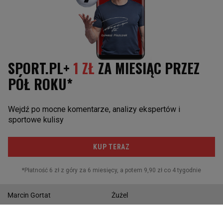
Liga mistrzów
Liga siatkówki kobiet
Liga Europy
Memoriał Wagnera
Liga narodów
Bartosz Kurek
Mundial
KOSZYKÓWKA
SPORTY MOTOROWE
Basket Liga kobiet
Rajd Dakar
Polska liga koszykówki
Rajd Polski
NBA
F1
Reprezentacja w koszykówkę
Rajdy samochodowe
Marcin Gortat
Żużel
INNE SPORTY