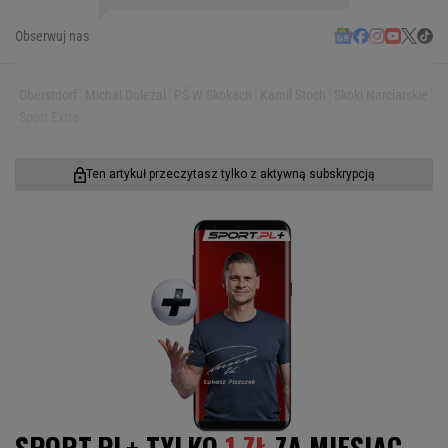
Obserwuj nas
Oberstdorf
Michal Doleżal
PŚ W Skokach
Kamil Stoch
Skoki Narciarskie
Sport Extra