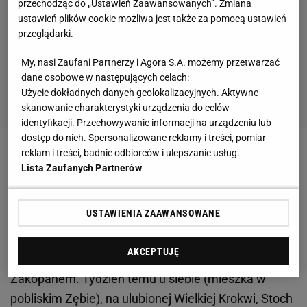
przechodząc do „Ustawień Zaawansowanych”. Zmiana
ustawień plików cookie możliwa jest także za pomocą ustawień
przeglądarki.
My, nasi Zaufani Partnerzy i Agora S.A. możemy przetwarzać
dane osobowe w następujących celach:
Użycie dokładnych danych geolokalizacyjnych. Aktywne
skanowanie charakterystyki urządzenia do celów
identyfikacji. Przechowywanie informacji na urządzeniu lub
dostęp do nich. Spersonalizowane reklamy i treści, pomiar
reklam i treści, badnie odbiorców i ulepszanie usług.
Zobacz wideo
Coming out polskiego skoczka!
Lista Zaufanych Partnerów
Kosecki: Mega szanuję taką postawę
USTAWIENIA ZAAWANSOWANE
Na co liczyli Stoch i trener Michal Doleżal, wybierając
się na loty narciarskie do Oberstdorfu? Zapewne na
AKCEPTUJĘ
postęp Kamila w stosunku do tego, co pokazał w
Zakopanem. Tydzień temu u siebie (mieszka w
pobliskim Zębie), na ulubionej Wielkiej Krokwi, Stoch