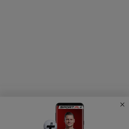
PIŁKA NOŻNA
SIATKÓWKA
Ekstraklasa
Reprezentacja w siatkówkę
Reprezentacja
PlusLiga