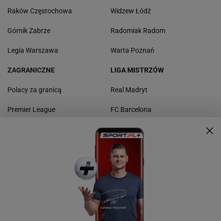
Raków Częstochowa
Widzew Łódź
Górnik Zabrze
Radomiak Radom
Legia Warszawa
Warta Poznań
ZAGRANICZNE
LIGA MISTRZÓW
Polacy za granicą
Real Madryt
Premier League
FC Barcelona
La Liga
Borussia Dortmund
Bundesliga
Bayern Monachium
Serie A
Manchester United
Ligue 1
Liverpool FC
Liga Europy
Napoli