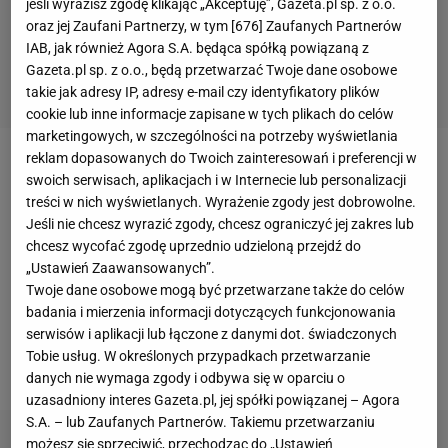
jeśli wyrazisz zgodę klikając „Akceptuję”, Gazeta.pl sp. z o.o.
oraz jej Zaufani Partnerzy, w tym [
676
] Zaufanych Partnerów
IAB, jak również Agora S.A. będąca spółką powiązaną z
Gazeta.pl sp. z o.o., będą przetwarzać Twoje dane osobowe
takie jak adresy IP, adresy e-mail czy identyfikatory plików
cookie lub inne informacje zapisane w tych plikach do celów
marketingowych, w szczególności na potrzeby wyświetlania
reklam dopasowanych do Twoich zainteresowań i preferencji w
Jakub Kosecki występował w Raszynie od sierpnia
swoich serwisach, aplikacjach i w Internecie lub personalizacji
2024 roku. Jego transfer do klubu z piątej
ligi
treści w nich wyświetlanych. Wyrażenie zgody jest dobrowolne.
Jeśli nie chcesz wyrazić zgody, chcesz ograniczyć jej zakres lub
ogłaszany był jako wielki hit i prawdziwa bomba. - To
chcesz wycofać zgodę uprzednio udzieloną przejdź do
wielkie wzmocnienie dla naszego zespołu, a
„Ustawień Zaawansowanych”.
obecność tak doświadczonego piłkarza z pewnością
Twoje dane osobowe mogą być przetwarzane także do celów
badania i mierzenia informacji dotyczących funkcjonowania
podniesie poziom gry i będzie inspiracją dla
serwisów i aplikacji lub łączone z danymi dot. świadczonych
młodszych zawodników - cieszył się Jacek
Tobie usług. W określonych przypadkach przetwarzanie
Romańczuk, dyrektor sportowy KS Raszyn.
danych nie wymaga zgody i odbywa się w oparciu o
uzasadniony interes Gazeta.pl, jej spółki powiązanej – Agora
S.A. – lub Zaufanych Partnerów. Takiemu przetwarzaniu
możesz się sprzeciwić, przechodząc do „Ustawień