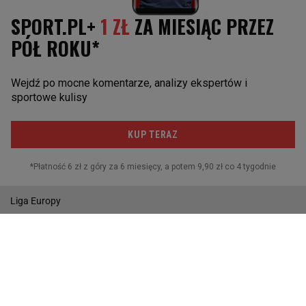
Juventus Turyn
Paris St. Germain
POZOSTAŁE
Reprezentacja
I liga
Puchar Polski
MŚ w Piłce Nożnej
Liga Europy
Wyniki
Gazeta.pl
Wiadomości
Sport.pl
Biznes
Gazeta Wyborcza