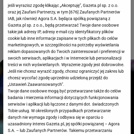
da się jednak ukryć, że wywołuje mieszance
jeśli wyrazisz zgodę klikając „Akceptuję”, Gazeta.pl sp. z o.o.
uczucia wśród Polaków. A czy ty jesteś fanem tej
oraz jej Zaufani Partnerzy, w tym [
676
] Zaufanych Partnerów
IAB, jak również Agora S.A. będąca spółką powiązaną z
dyscypliny i bez problemu rozwiążesz bezbłędnie
Gazeta.pl sp. z o.o., będą przetwarzać Twoje dane osobowe
ten quiz sportowy?
takie jak adresy IP, adresy e-mail czy identyfikatory plików
cookie lub inne informacje zapisane w tych plikach do celów
marketingowych, w szczególności na potrzeby wyświetlania
reklam dopasowanych do Twoich zainteresowań i preferencji w
swoich serwisach, aplikacjach i w Internecie lub personalizacji
treści w nich wyświetlanych. Wyrażenie zgody jest dobrowolne.
Jeśli nie chcesz wyrazić zgody, chcesz ograniczyć jej zakres lub
chcesz wycofać zgodę uprzednio udzieloną przejdź do
„Ustawień Zaawansowanych”.
Twoje dane osobowe mogą być przetwarzane także do celów
badania i mierzenia informacji dotyczących funkcjonowania
serwisów i aplikacji lub łączone z danymi dot. świadczonych
Tobie usług. W określonych przypadkach przetwarzanie
danych nie wymaga zgody i odbywa się w oparciu o
uzasadniony interes Gazeta.pl, jej spółki powiązanej – Agora
S.A. – lub Zaufanych Partnerów. Takiemu przetwarzaniu