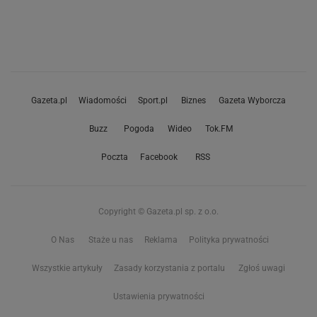
Gazeta.pl
Wiadomości
Sport.pl
Biznes
Gazeta Wyborcza
Buzz
Pogoda
Wideo
Tok.FM
Poczta
Facebook
RSS
Copyright © Gazeta.pl sp. z o.o.
O Nas
Staże u nas
Reklama
Polityka prywatności
Wszystkie artykuły
Zasady korzystania z portalu
Zgłoś uwagi
Ustawienia prywatności