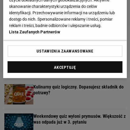
skanowanie charakterystyki urządzenia do celów
identyfikacji. Przechowywanie informacji na urządzeniu lub
dostęp do nich. Spersonalizowane reklamy i treści, pomiar
reklam i treści, badnie odbiorców i ulepszanie usług.
Quiz. Te filmy zna każdy, ale czy wystarczy jeden
Lista Zaufanych Partnerów
kadr, by podać tytuł?
USTAWIENIA ZAAWANSOWANE
Quiz. Rozszyfruj skróty z czasów PRL. Tylko
znawca zdobędzie 12/12!
AKCEPTUJĘ
Kulinarny quiz logiczny. Dopasujesz składnik do
potrawy?
Weekendowy quiz wyłoni prymusów. Większość z
was odpada już w 3. pytaniu