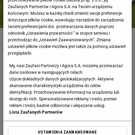
przechowywanie plików cookie Gazeta.pl sp. z o.o., jej
Zaufanych Partnerów i Agora S.A. na Twoim urządzeniu
końcowym. Możesz w każdej chwili zmienić swoje preferencje
dotyczące plików cookie, wywołując narzędzie do zarządzania
twoimi preferencjami dot. przetwarzania danych poprzez
Fot. Krzysztof Zatycki / Agencja Wyborcza.pl
odnośnik „Ustawienia prywatności ” w stopce serwisu i
przechodząc do „Ustawień Zaawansowanych”. Zmiana
ustawień plików cookie możliwa jest także za pomocą ustawień
Nigeria
Reprezentacja Polski
Piłka Nożna
przeglądarki.
RELACJA NA ŻYWO
Najnowsze
Zakończona
My, nasi Zaufani Partnerzy i Agora S.A. możemy przetwarzać
dane osobowe w następujących celach:
Użycie dokładnych danych geolokalizacyjnych. Aktywne
3 czerwca 22:56
skanowanie charakterystyki urządzenia do celów
identyfikacji. Przechowywanie informacji na urządzeniu lub
Nieprawdopodobny gol uratował
dostęp do nich. Spersonalizowane reklamy i treści, pomiar
Polaków! Była 95. minuta
reklam i treści, badnie odbiorców i ulepszanie usług.
Lista Zaufanych Partnerów
Czytaj także:
USTAWIENIA ZAAWANSOWANE