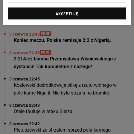
3 czerwca 22:50
Dziękujemy za śledzenie relacji tekstowej z tego
AKCEPTUJĘ
spotkania. Życzymy dobrej nocy.
3 czerwca 22:48
PILNE
Koniec meczu. Polska remisuje 2:2 z Nigerią.
3 czerwca 22:46
PILNE
2:2! Ależ bomba Przemysława Wiśniewskiego z
dystansu! Tak kompletnie z niczego!
3 czerwca 22:45
Kozłowski dośrodkowuje piłkę z rzutu wolnego w
pole karne Nigerii. Nie było strzału na bramkę.
3 czerwca 22:43
Otele fauluje w ataku Slisza.
3 czerwca 22:42
Pietuszewski ze strzałem sprzed pola karnego