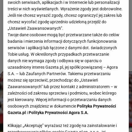
swoich serwisach, aplikacjach i w Internecie lub personalizacji
Oto zapis relacji tekstowej, która była dostępna do
treści w nich wyświetlanych. Wyrażenie zgody jest dobrowolne.
śledzenia na żywo z meczu Polska - Nigeria w
Jeśli nie chcesz wyrazić zgody, chcesz ograniczyć jej zakres lub
chcesz wycofać zgodę uprzednio udzieloną przejdź do
Sport.pl i w aplikacji mobilnej Sport.pl LIVE. Polska
„Ustawień Zaawansowanych”.
zremisowała 2:2 z Nigerią, a gola w ostatniej akcji
Twoje dane osobowe mogą być przetwarzane także do celów
badania i mierzenia informacji dotyczących funkcjonowania
tego spotkania strzelił Przemysław Wiśniewski.
serwisów i aplikacji lub łączone z danymi dot. świadczonych
Tobie usług. W określonych przypadkach przetwarzanie
danych nie wymaga zgody i odbywa się w oparciu o
uzasadniony interes Gazeta.pl, jej spółki powiązanej – Agora
S.A. – lub Zaufanych Partnerów. Takiemu przetwarzaniu
możesz się sprzeciwić, przechodząc do „Ustawień
Zaawansowanych” lub przez kontakt z administratorem – w
zależności od zakresu sprzeciwu i podmiotu, wobec którego
jest kierowany. Więcej informacji o przetwarzaniu danych
osobowych znajdziesz w dokumencie
Polityka Prywatności
Gazeta.pl
i
Polityka Prywatności Agora S.A.
Klikając „Akceptuję” wyrażasz też zgodę na zainstalowanie i