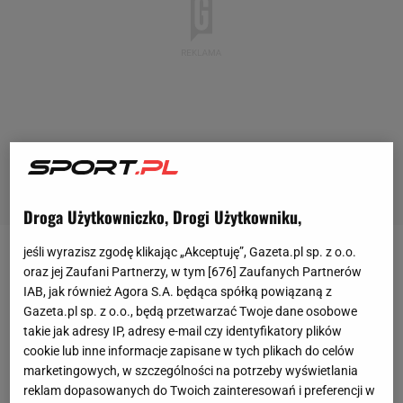
Droga Użytkowniczko, Drogi Użytkowniku,
Piłka nożna
Reprezentacja
Reprezentacja
Piłka nożna
Polska remisuje z
jeśli wyrazisz zgodę klikając „Akceptuję”, Gazeta.pl sp. z o.o.
oraz jej Zaufani Partnerzy, w tym [
676
] Zaufanych Partnerów
Polska remisuje z Nigerią. Wiśniewski z
IAB, jak również Agora S.A. będąca spółką powiązaną z
golem "rzutem na taśmę" [ZAPIS RELACJI]
Gazeta.pl sp. z o.o., będą przetwarzać Twoje dane osobowe
takie jak adresy IP, adresy e-mail czy identyfikatory plików
cookie lub inne informacje zapisane w tych plikach do celów
Aleksander Bernard
marketingowych, w szczególności na potrzeby wyświetlania
3 czerwca 2026, 20:33
reklam dopasowanych do Twoich zainteresowań i preferencji w