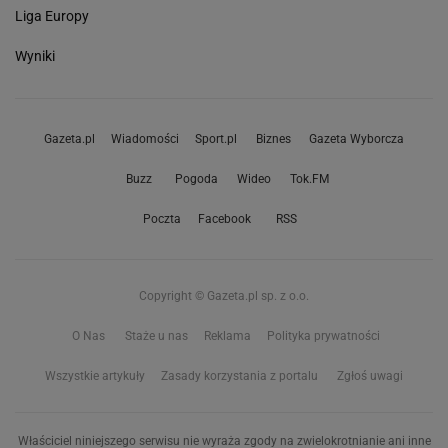
Liga Europy
Wyniki
Gazeta.pl
Wiadomości
Sport.pl
Biznes
Gazeta Wyborcza
Buzz
Pogoda
Wideo
Tok.FM
Poczta
Facebook
RSS
Copyright © Gazeta.pl sp. z o.o.
O Nas
Staże u nas
Reklama
Polityka prywatności
Wszystkie artykuły
Zasady korzystania z portalu
Zgłoś uwagi
Właściciel niniejszego serwisu nie wyraża zgody na zwielokrotnianie ani inne