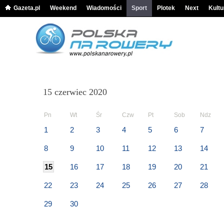
Gazeta.pl
Weekend
Wiadomości
Sport
Plotek
Next
Kultu
15 czerwiec 2020
Pn
Wt
Śr
Czw
Pt
Sob
Ndz
1
2
3
4
5
6
7
8
9
10
11
12
13
14
15
16
17
18
19
20
21
22
23
24
25
26
27
28
29
30