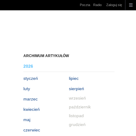
Poczta
Radio
Zaloguj się
ARCHIWUM ARTYKUŁÓW
2026
styczeń
lipiec
luty
sierpień
wrzesień
marzec
październik
kwiecień
listopad
maj
grudzień
czerwiec