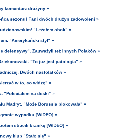
y komentarz drużyny »
ońca sezonu! Fani dwóch drużyn zadowoleni »
 Pudzianowskim! "Leżałem obok" »
nem. "Amerykański styl" »
e defensywy". Zauważyli też innych Polaków »
ziekanowski: "To już jest patologia" »
adniczej. Dwóch nastolatków »
ierzyć w to, co widzę" »
. "Poleciałem na deski" »
alu Madryt. "Może Borussia blokowała" »
nagranie wypadku [WIDEO] »
potem stracili bramkę [WIDEO] »
 nowy klub "Stało się" »