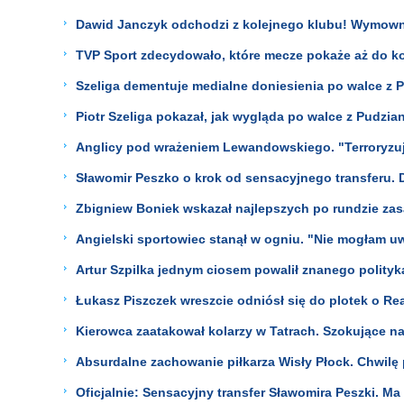
Dawid Janczyk odchodzi z kolejnego klubu! Wymown
TVP Sport zdecydowało, które mecze pokaże aż do k
Szeliga dementuje medialne doniesienia po walce z
Piotr Szeliga pokazał, jak wygląda po walce z Pudzia
Anglicy pod wrażeniem Lewandowskiego. "Terroryzuj
Sławomir Peszko o krok od sensacyjnego transferu. D
Zbigniew Boniek wskazał najlepszych po rundzie zas
Angielski sportowiec stanął w ogniu. "Nie mogłam uw
Artur Szpilka jednym ciosem powalił znanego polityka
Łukasz Piszczek wreszcie odniósł się do plotek o Re
Kierowca zaatakował kolarzy w Tatrach. Szokujące 
Absurdalne zachowanie piłkarza Wisły Płock. Chwilę 
Oficjalnie: Sensacyjny transfer Sławomira Peszki. Ma