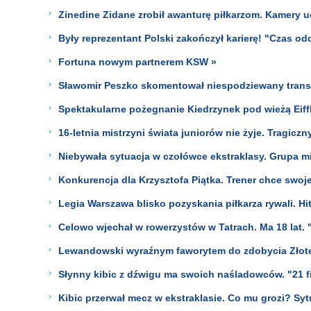
Zinedine Zidane zrobił awanturę piłkarzom. Kamery u
Były reprezentant Polski zakończył karierę! "Czas od
Fortuna nowym partnerem KSW »
Sławomir Peszko skomentował niespodziewany transf
Spektakularne pożegnanie Kiedrzynek pod wieżą Eiff
16-letnia mistrzyni świata juniorów nie żyje. Tragiczn
Niebywała sytuacja w czołówce ekstraklasy. Grupa m
Konkurencja dla Krzysztofa Piątka. Trener chce swoje
Legia Warszawa blisko pozyskania piłkarza rywali. Hit
Celowo wjechał w rowerzystów w Tatrach. Ma 18 lat. "
Lewandowski wyraźnym faworytem do zdobycia Złotej 
Słynny kibic z dźwigu ma swoich naśladowców. "21 f
Kibic przerwał mecz w ekstraklasie. Co mu grozi? Syt