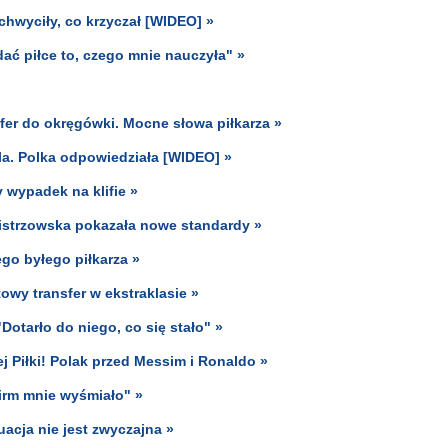
chwyciły, co krzyczał [WIDEO] »
dać piłce to, czego mnie nauczyła" »
er do okręgówki. Mocne słowa piłkarza »
la. Polka odpowiedziała [WIDEO] »
y wypadek na klifie »
istrzowska pokazała nowe standardy »
go byłego piłkarza »
owy transfer w ekstraklasie »
Dotarło do niego, co się stało" »
Piłki! Polak przed Messim i Ronaldo »
irm mnie wyśmiało" »
uacja nie jest zwyczajna »