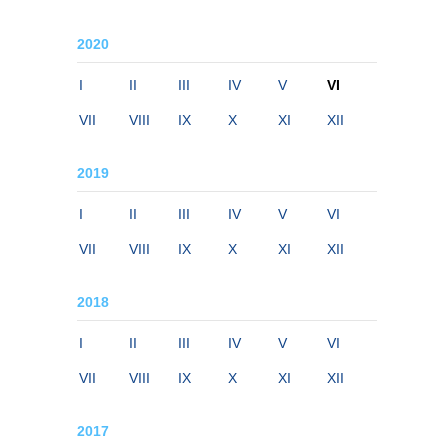
2020
I
II
III
IV
V
VI
VII
VIII
IX
X
XI
XII
2019
I
II
III
IV
V
VI
VII
VIII
IX
X
XI
XII
2018
I
II
III
IV
V
VI
VII
VIII
IX
X
XI
XII
2017