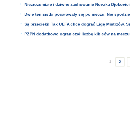
Niezrozumiałe i dziwne zachowanie Novaka Djokovicia
Dwie tenisistki pocałowały się po meczu. Nie spodzie
Są przecieki! Tak UEFA chce dograć Ligę Mistrzów. S
PZPN dodatkowo ograniczył liczbę kibiców na meczu 
1
2