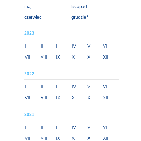
maj
listopad
czerwiec
grudzień
2023
I
II
III
IV
V
VI
VII
VIII
IX
X
XI
XII
2022
I
II
III
IV
V
VI
VII
VIII
IX
X
XI
XII
2021
I
II
III
IV
V
VI
VII
VIII
IX
X
XI
XII