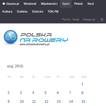
Gazeta.pl
Weekend
Wiadomości
Sport
Plotek
Next
Kultura
Kobieta
Dziecko
TOK FM
Poczta
Radio
Zaloguj się
maj 2016
Pn
Wt
Śr
Czw
Pt
Sob
Ndz
1
2
3
4
5
6
7
8
9
10
11
12
13
14
15