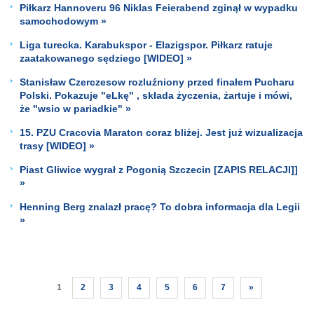
Piłkarz Hannoveru 96 Niklas Feierabend zginął w wypadku
samochodowym »
Liga turecka. Karabukspor - Elazigspor. Piłkarz ratuje
zaatakowanego sędziego [WIDEO] »
Stanisław Czerczesow rozluźniony przed finałem Pucharu
Polski. Pokazuje "eLkę" , składa życzenia, żartuje i mówi,
że "wsio w pariadkie" »
15. PZU Cracovia Maraton coraz bliżej. Jest już wizualizacja
trasy [WIDEO] »
Piast Gliwice wygrał z Pogonią Szczecin [ZAPIS RELACJI]]
»
Henning Berg znalazł pracę? To dobra informacja dla Legii
»
1
2
3
4
5
6
7
»