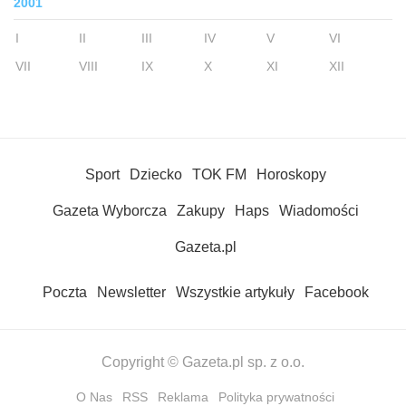
2001
I
II
III
IV
V
VI
VII
VIII
IX
X
XI
XII
Sport
Dziecko
TOK FM
Horoskopy
Gazeta Wyborcza
Zakupy
Haps
Wiadomości
Gazeta.pl
Poczta
Newsletter
Wszystkie artykuły
Facebook
Copyright © Gazeta.pl sp. z o.o.
O Nas
RSS
Reklama
Polityka prywatności