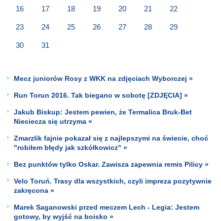
16
17
18
19
20
21
22
23
24
25
26
27
28
29
30
31
Mecz juniorów Rosy z WKK na zdjęciach Wyborczej »
Run Torun 2016. Tak biegano w sobotę [ZDJĘCIA] »
Jakub Biskup: Jestem pewien, że Termalica Bruk-Bet
Nieciecza się utrzyma »
Zmarzlik fajnie pokazał się z najlepszymi na świecie, choć
"robiłem błędy jak szkółkowicz" »
Bez punktów tylko Oskar. Zawisza zapewnia remis Pilicy »
Velo Toruń. Trasy dla wszystkich, czyli impreza pozytywnie
zakręcona »
Marek Saganowski przed meczem Lech - Legia: Jestem
gotowy, by wyjść na boisko »