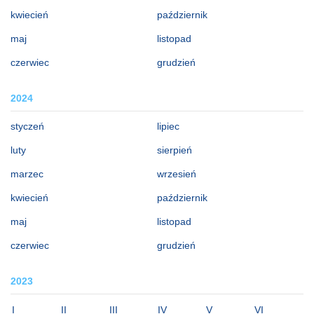
kwiecień
październik
maj
listopad
czerwiec
grudzień
2024
styczeń
lipiec
luty
sierpień
marzec
wrzesień
kwiecień
październik
maj
listopad
czerwiec
grudzień
2023
I
II
III
IV
V
VI