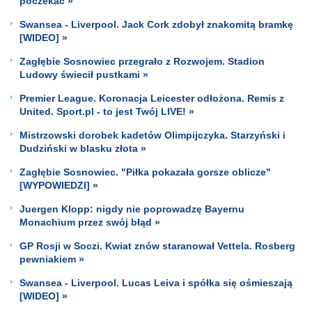
poczekać »
Swansea - Liverpool. Jack Cork zdobył znakomitą bramkę
[WIDEO] »
Zagłębie Sosnowiec przegrało z Rozwojem. Stadion
Ludowy świecił pustkami »
Premier League. Koronacja Leicester odłożona. Remis z
United. Sport.pl - to jest Twój LIVE! »
Mistrzowski dorobek kadetów Olimpijczyka. Starzyński i
Dudziński w blasku złota »
Zagłębie Sosnowiec. "Piłka pokazała gorsze oblicze"
[WYPOWIEDZI] »
Juergen Klopp: nigdy nie poprowadzę Bayernu
Monachium przez swój błąd »
GP Rosji w Soczi. Kwiat znów staranował Vettela. Rosberg
pewniakiem »
Swansea - Liverpool. Lucas Leiva i spółka się ośmieszają
[WIDEO] »