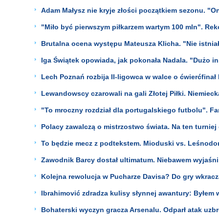
Adam Małysz nie kryje złości początkiem sezonu. "On
"Miło być pierwszym piłkarzem wartym 100 mln". Reko
Brutalna ocena występu Mateusza Klicha. "Nie istnia
Iga Świątek opowiada, jak pokonała Nadala. "Dużo ins
Lech Poznań rozbija II-ligowca w walce o ćwierćfinał
Lewandowscy czarowali na gali Złotej Piłki. Niemie
"To mroczny rozdział dla portugalskiego futbolu". Fa
Polacy zawalczą o mistrzostwo świata. Na ten turniej 
To będzie mecz z podtekstem. Mioduski vs. Leśnodor
Zawodnik Barcy dostał ultimatum. Niebawem wyjaśni 
Kolejna rewolucja w Pucharze Davisa? Do gry wkracz
Ibrahimović zdradza kulisy słynnej awantury: Byłem 
Bohaterski wyczyn gracza Arsenalu. Odparł atak uzbr