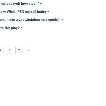
najlepszych inwestycji" »
s w Wiśle. PZN ogłosił kadrę »
wo, które wypowiadałam najczęściej" »
o fair play? »
5
6
7
»