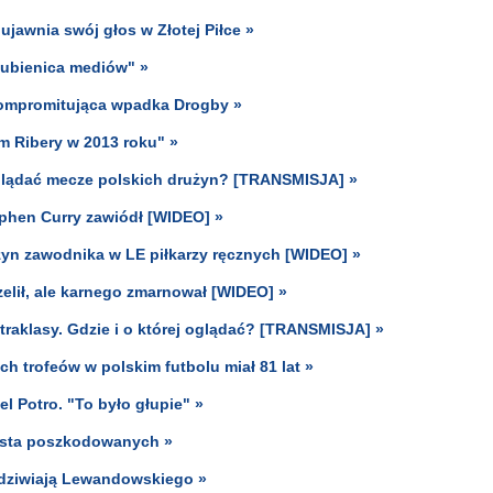
jawnia swój głos w Złotej Piłce »
Ulubienica mediów" »
ompromitująca wpadka Drogby »
ym Ribery w 2013 roku" »
 oglądać mecze polskich drużyn? [TRANSMISJA] »
ephen Curry zawiódł [WIDEO] »
zyn zawodnika w LE piłkarzy ręcznych [WIDEO] »
lił, ale karnego zmarnował [WIDEO] »
traklasy. Gdzie i o której oglądać? [TRANSMISJA] »
ich trofeów w polskim futbolu miał 81 lat »
l Potro. "To było głupie" »
lista poszkodowanych »
 podziwiają Lewandowskiego »