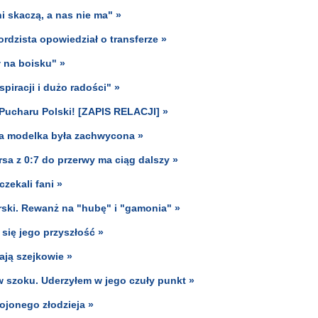
i skaczą, a nas nie ma" »
rdzista opowiedział o transferze »
ł na boisku" »
piracji i dużo radości" »
 Pucharu Polski! [ZAPIS RELACJI] »
cka modelka była zachwycona »
rsa z 0:7 do przerwy ma ciąg dalszy »
czekali fani »
ski. Rewanż na "hubę" i "gamonia" »
się jego przyszłość »
ają szejkowie »
w szoku. Uderzyłem w jego czuły punkt »
ojonego złodzieja »