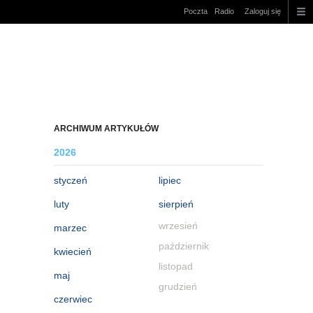
Poczta
Radio
Zaloguj się
ARCHIWUM ARTYKUŁÓW
2026
styczeń
lipiec
luty
sierpień
wrzesień
marzec
październik
kwiecień
listopad
maj
grudzień
czerwiec