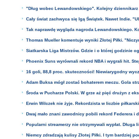
"Dług wobec Lewandowskiego". Kolejny dziennikarz u
Cały świat zachwyca się Igą Świątek. Nawet Indie. "
Tak naprawdę wygląda nagroda Lewandowskiego. K
Thomas Mueller komentuje wyniki Złotej Piłki. "Nicz
Siatkarska Liga Mistrzów. Gdzie i o której godzinie
Phoenix Suns wyrównali rekord NBA i wygrali hit. St
16 goli, 88,8 proc. skuteczności! Niewiarygodny wyc
Adam Buksa mógł zostać bohaterem meczu. Gola strze
Środa w Pucharze Polski. W grze aż pięć drużyn z eks
Erwin Wilczek nie żyje. Rekordzista w liczbie piłkarsk
Dwaj mało znani zawodnicy pobili rekord Federera i de
Popularni streamerzy nie otrzymywali wypłat. Długa 
Niemcy zdradzają kulisy Złotej Piłki. I tym bardziej