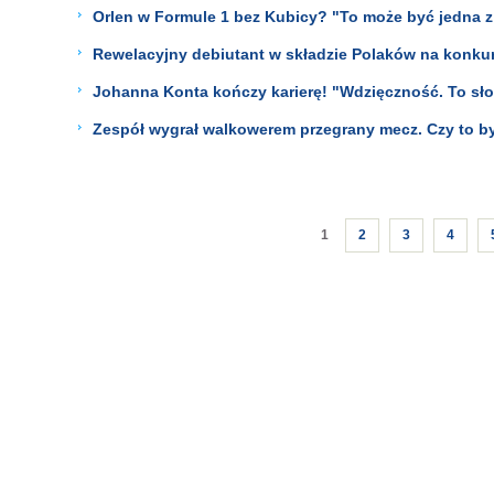
Orlen w Formule 1 bez Kubicy? "To może być jedna z 
Rewelacyjny debiutant w składzie Polaków na konkur
Johanna Konta kończy karierę! "Wdzięczność. To sło
Zespół wygrał walkowerem przegrany mecz. Czy to był
1
2
3
4