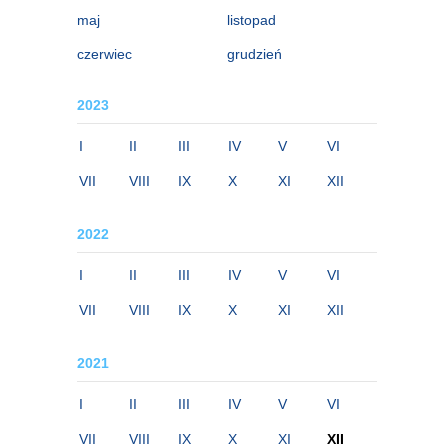
maj
listopad
czerwiec
grudzień
2023
I
II
III
IV
V
VI
VII
VIII
IX
X
XI
XII
2022
I
II
III
IV
V
VI
VII
VIII
IX
X
XI
XII
2021
I
II
III
IV
V
VI
VII
VIII
IX
X
XI
XII