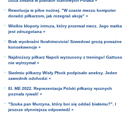
Duża zmiana w planach startowych Polaka »
Rewolucja w piłce nożnej. "W czasie meczu komputer
doradzi piłkarzom, jak rozegrać akcję" »
Wielkie kłopoty intruza, który przerwał mecz. Jego matka
jest zdruzgotana »
Brak wyobraźni Ibrahimovicia! Szwedowi grożą poważne
konsekwencje »
Najdroższy piłkarz Napoli wyrzucony z treningu! Gattuso
nie wytrzymał »
Siedmiu piłkarzy Wisły Płock podpisało aneksy. Jeden
zawodnik odchodzi »
El. ME 2022. Reprezentacja Polski piłkarzy ręcznych
poznała rywali! »
"Szuka pan Murzyna, który boi się oddać białemu?". I
jeszcze słynniejsza odpowiedź »