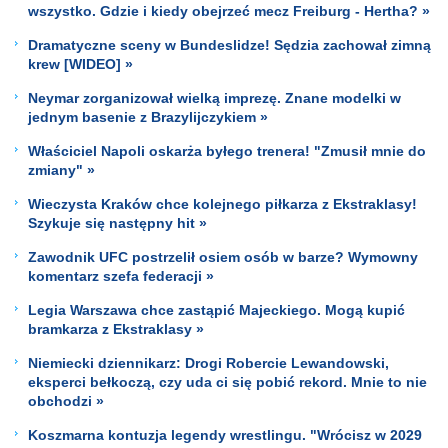
wszystko. Gdzie i kiedy obejrzeć mecz Freiburg - Hertha? »
Dramatyczne sceny w Bundeslidze! Sędzia zachował zimną
krew [WIDEO] »
Neymar zorganizował wielką imprezę. Znane modelki w
jednym basenie z Brazylijczykiem »
Właściciel Napoli oskarża byłego trenera! "Zmusił mnie do
zmiany" »
Wieczysta Kraków chce kolejnego piłkarza z Ekstraklasy!
Szykuje się następny hit »
Zawodnik UFC postrzelił osiem osób w barze? Wymowny
komentarz szefa federacji »
Legia Warszawa chce zastąpić Majeckiego. Mogą kupić
bramkarza z Ekstraklasy »
Niemiecki dziennikarz: Drogi Robercie Lewandowski,
eksperci bełkoczą, czy uda ci się pobić rekord. Mnie to nie
obchodzi »
Koszmarna kontuzja legendy wrestlingu. "Wrócisz w 2029