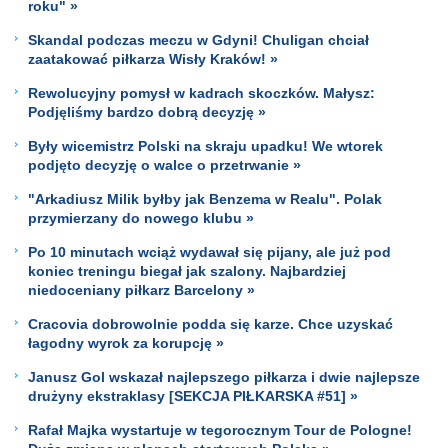
roku" »
Skandal podczas meczu w Gdyni! Chuligan chciał
zaatakować piłkarza Wisły Kraków! »
Rewolucyjny pomysł w kadrach skoczków. Małysz:
Podjęliśmy bardzo dobrą decyzję »
Były wicemistrz Polski na skraju upadku! We wtorek
podjęto decyzję o walce o przetrwanie »
"Arkadiusz Milik byłby jak Benzema w Realu". Polak
przymierzany do nowego klubu »
Po 10 minutach wciąż wydawał się pijany, ale już pod
koniec treningu biegał jak szalony. Najbardziej
niedoceniany piłkarz Barcelony »
Cracovia dobrowolnie podda się karze. Chce uzyskać
łagodny wyrok za korupcję »
Janusz Gol wskazał najlepszego piłkarza i dwie najlepsze
drużyny ekstraklasy [SEKCJA PIŁKARSKA #51] »
Rafał Majka wystartuje w tegorocznym Tour de Pologne!