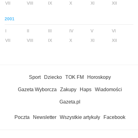
VII
VIII
IX
X
XI
XII
2001
I
II
III
IV
V
VI
VII
VIII
IX
X
XI
XII
Sport
Dziecko
TOK FM
Horoskopy
Gazeta Wyborcza
Zakupy
Haps
Wiadomości
Gazeta.pl
Poczta
Newsletter
Wszystkie artykuły
Facebook