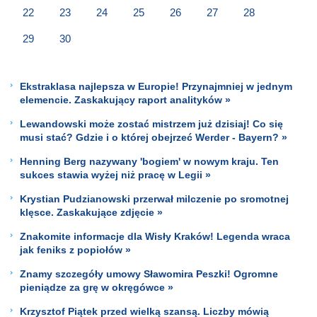
22
23
24
25
26
27
28
29
30
Ekstraklasa najlepsza w Europie! Przynajmniej w jednym
elemencie. Zaskakujący raport analityków »
Lewandowski może zostać mistrzem już dzisiaj! Co się
musi stać? Gdzie i o której obejrzeć Werder - Bayern? »
Henning Berg nazywany 'bogiem' w nowym kraju. Ten
sukces stawia wyżej niż pracę w Legii »
Krystian Pudzianowski przerwał milczenie po sromotnej
klęsce. Zaskakujące zdjęcie »
Znakomite informacje dla Wisły Kraków! Legenda wraca
jak feniks z popiołów »
Znamy szczegóły umowy Sławomira Peszki! Ogromne
pieniądze za grę w okręgówce »
Krzysztof Piątek przed wielką szansą. Liczby mówią