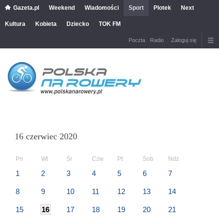
Gazeta.pl
Weekend
Wiadomości
Sport
Plotek
Next
Kultura
Kobieta
Dziecko
TOK FM
Poczta
Radio
Zaloguj się
16 czerwiec 2020
Pn
Wt
Śr
Czw
Pt
Sob
Ndz
1
2
3
4
5
6
7
8
9
10
11
12
13
14
15
16
17
18
19
20
21