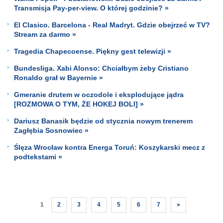
Transmisja Pay-per-view. O której godzinie? »
El Clasico. Barcelona - Real Madryt. Gdzie obejrzeć w TV?
Stream za darmo »
Tragedia Chapecoense. Piękny gest telewizji »
Bundesliga. Xabi Alonso: Chciałbym żeby Cristiano
Ronaldo grał w Bayernie »
Gmeranie drutem w oczodole i eksplodujące jądra
[ROZMOWA O TYM, ŻE HOKEJ BOLI] »
Dariusz Banasik będzie od stycznia nowym trenerem
Zagłębia Sosnowiec »
Ślęza Wrocław kontra Energa Toruń: Koszykarski mecz z
podtekstami »
1
2
3
4
5
6
7
»