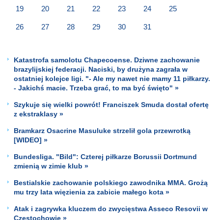
19
20
21
22
23
24
25
26
27
28
29
30
31
Katastrofa samolotu Chapecoense. Dziwne zachowanie
brazylijskiej federacji. Naciski, by drużyna zagrała w
ostatniej kolejce ligi. "- Ale my nawet nie mamy 11 piłkarzy.
- Jakichś macie. Trzeba grać, to ma być święto" »
Szykuje się wielki powrót! Franciszek Smuda dostał ofertę
z ekstraklasy »
Bramkarz Osacrine Masuluke strzelił gola przewrotką
[WIDEO] »
Bundesliga. "Bild": Czterej piłkarze Borussii Dortmund
zmienią w zimie klub »
Bestialskie zachowanie polskiego zawodnika MMA. Grożą
mu trzy lata więzienia za zabicie małego kota »
Atak i zagrywka kluczem do zwycięstwa Asseco Resovii w
Częstochowie »