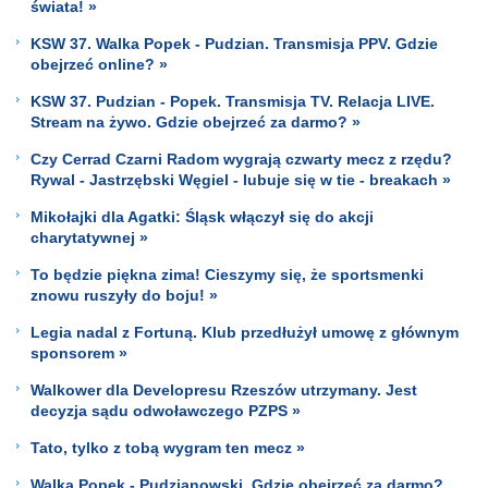
świata! »
KSW 37. Walka Popek - Pudzian. Transmisja PPV. Gdzie
obejrzeć online? »
KSW 37. Pudzian - Popek. Transmisja TV. Relacja LIVE.
Stream na żywo. Gdzie obejrzeć za darmo? »
Czy Cerrad Czarni Radom wygrają czwarty mecz z rzędu?
Rywal - Jastrzębski Węgiel - lubuje się w tie - breakach »
Mikołajki dla Agatki: Śląsk włączył się do akcji
charytatywnej »
To będzie piękna zima! Cieszymy się, że sportsmenki
znowu ruszyły do boju! »
Legia nadal z Fortuną. Klub przedłużył umowę z głównym
sponsorem »
Walkower dla Developresu Rzeszów utrzymany. Jest
decyzja sądu odwoławczego PZPS »
Tato, tylko z tobą wygram ten mecz »
Walka Popek - Pudzianowski. Gdzie obejrzeć za darmo?