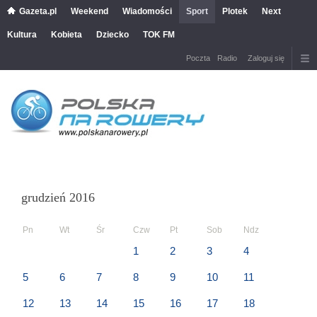
Gazeta.pl
Weekend
Wiadomości
Sport
Plotek
Next
Kultura
Kobieta
Dziecko
TOK FM
Poczta
Radio
Zaloguj się
grudzień 2016
Pn
Wt
Śr
Czw
Pt
Sob
Ndz
1
2
3
4
5
6
7
8
9
10
11
12
13
14
15
16
17
18