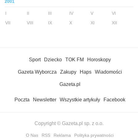
2001
I
II
III
IV
V
VI
VII
VIII
IX
X
XI
XII
Sport
Dziecko
TOK FM
Horoskopy
Gazeta Wyborcza
Zakupy
Haps
Wiadomości
Gazeta.pl
Poczta
Newsletter
Wszystkie artykuły
Facebook
Copyright © Gazeta.pl sp. z o.o.
O Nas
RSS
Reklama
Polityka prywatności