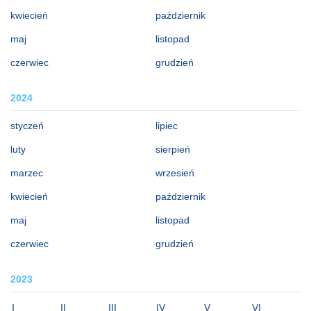
kwiecień
październik
maj
listopad
czerwiec
grudzień
2024
styczeń
lipiec
luty
sierpień
marzec
wrzesień
kwiecień
październik
maj
listopad
czerwiec
grudzień
2023
I
II
III
IV
V
VI