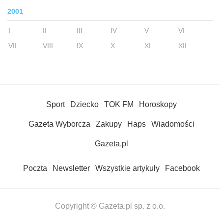
2001
I
II
III
IV
V
VI
VII
VIII
IX
X
XI
XII
Sport
Dziecko
TOK FM
Horoskopy
Gazeta Wyborcza
Zakupy
Haps
Wiadomości
Gazeta.pl
Poczta
Newsletter
Wszystkie artykuły
Facebook
Copyright © Gazeta.pl sp. z o.o.