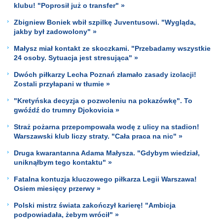
klubu! "Poprosił już o transfer" »
Zbigniew Boniek wbił szpilkę Juventusowi. "Wygląda,
jakby był zadowolony" »
Małysz miał kontakt ze skoczkami. "Przebadamy wszystkie
24 osoby. Sytuacja jest stresująca" »
Dwóch piłkarzy Lecha Poznań złamało zasady izolacji!
Zostali przyłapani w tłumie »
"Kretyńska decyzja o pozwoleniu na pokazówkę". To
gwóźdź do trumny Djokovicia »
Straż pożarna przepompowała wodę z ulicy na stadion!
Warszawski klub liczy straty. "Cała praca na nic" »
Druga kwarantanna Adama Małysza. "Gdybym wiedział,
uniknąłbym tego kontaktu" »
Fatalna kontuzja kluczowego piłkarza Legii Warszawa!
Osiem miesięcy przerwy »
Polski mistrz świata zakończył karierę! "Ambicja
podpowiadała, żebym wrócił" »