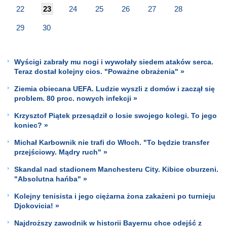
22
23
24
25
26
27
28
29
30
Wyścigi zabrały mu nogi i wywołały siedem ataków serca.
Teraz dostał kolejny cios. "Poważne obrażenia" »
Ziemia obiecana UEFA. Ludzie wyszli z domów i zaczął się
problem. 80 proc. nowych infekcji »
Krzysztof Piątek przesądził o losie swojego kolegi. To jego
koniec? »
Michał Karbownik nie trafi do Włoch. "To będzie transfer
przejściowy. Mądry ruch" »
Skandal nad stadionem Manchesteru City. Kibice oburzeni.
"Absolutna hańba" »
Kolejny tenisista i jego ciężarna żona zakażeni po turnieju
Djokovicia! »
Najdroższy zawodnik w historii Bayernu chce odejść z