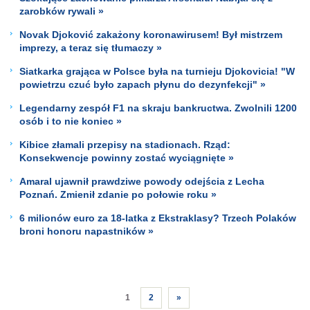
zarobków rywali »
Novak Djoković zakażony koronawirusem! Był mistrzem
imprezy, a teraz się tłumaczy »
Siatkarka grająca w Polsce była na turnieju Djokovicia! "W
powietrzu czuć było zapach płynu do dezynfekcji" »
Legendarny zespół F1 na skraju bankructwa. Zwolnili 1200
osób i to nie koniec »
Kibice złamali przepisy na stadionach. Rząd:
Konsekwencje powinny zostać wyciągnięte »
Amaral ujawnił prawdziwe powody odejścia z Lecha
Poznań. Zmienił zdanie po połowie roku »
6 milionów euro za 18-latka z Ekstraklasy? Trzech Polaków
broni honoru napastników »
1
2
»