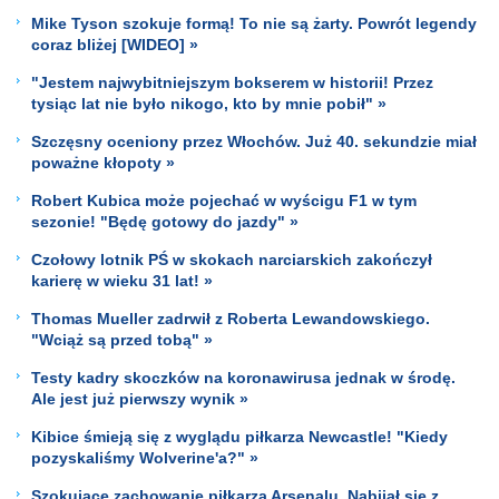
Mike Tyson szokuje formą! To nie są żarty. Powrót legendy
coraz bliżej [WIDEO] »
"Jestem najwybitniejszym bokserem w historii! Przez
tysiąc lat nie było nikogo, kto by mnie pobił" »
Szczęsny oceniony przez Włochów. Już 40. sekundzie miał
poważne kłopoty »
Robert Kubica może pojechać w wyścigu F1 w tym
sezonie! "Będę gotowy do jazdy" »
Czołowy lotnik PŚ w skokach narciarskich zakończył
karierę w wieku 31 lat! »
Thomas Mueller zadrwił z Roberta Lewandowskiego.
"Wciąż są przed tobą" »
Testy kadry skoczków na koronawirusa jednak w środę.
Ale jest już pierwszy wynik »
Kibice śmieją się z wyglądu piłkarza Newcastle! "Kiedy
pozyskaliśmy Wolverine'a?" »
Szokujące zachowanie piłkarza Arsenalu. Nabijał się z