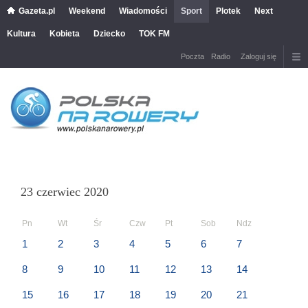
Gazeta.pl
Weekend
Wiadomości
Sport
Plotek
Next
Kultura
Kobieta
Dziecko
TOK FM
Poczta
Radio
Zaloguj się
23 czerwiec 2020
Pn
Wt
Śr
Czw
Pt
Sob
Ndz
1
2
3
4
5
6
7
8
9
10
11
12
13
14
15
16
17
18
19
20
21