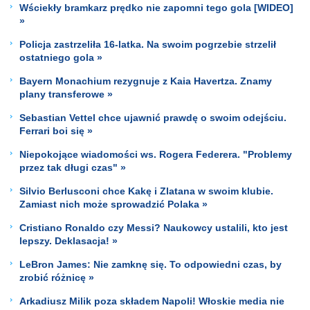
Wściekły bramkarz prędko nie zapomni tego gola [WIDEO]
»
Policja zastrzeliła 16-latka. Na swoim pogrzebie strzelił
ostatniego gola »
Bayern Monachium rezygnuje z Kaia Havertza. Znamy
plany transferowe »
Sebastian Vettel chce ujawnić prawdę o swoim odejściu.
Ferrari boi się »
Niepokojące wiadomości ws. Rogera Federera. "Problemy
przez tak długi czas" »
Silvio Berlusconi chce Kakę i Zlatana w swoim klubie.
Zamiast nich może sprowadzić Polaka »
Cristiano Ronaldo czy Messi? Naukowcy ustalili, kto jest
lepszy. Deklasacja! »
LeBron James: Nie zamknę się. To odpowiedni czas, by
zrobić różnicę »
Arkadiusz Milik poza składem Napoli! Włoskie media nie