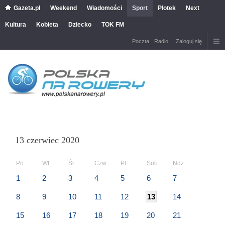
Gazeta.pl
Weekend
Wiadomości
Sport
Plotek
Next
Kultura
Kobieta
Dziecko
TOK FM
Poczta
Radio
Zaloguj się
13 czerwiec 2020
Pn
Wt
Śr
Czw
Pt
Sob
Ndz
1
2
3
4
5
6
7
8
9
10
11
12
13
14
15
16
17
18
19
20
21