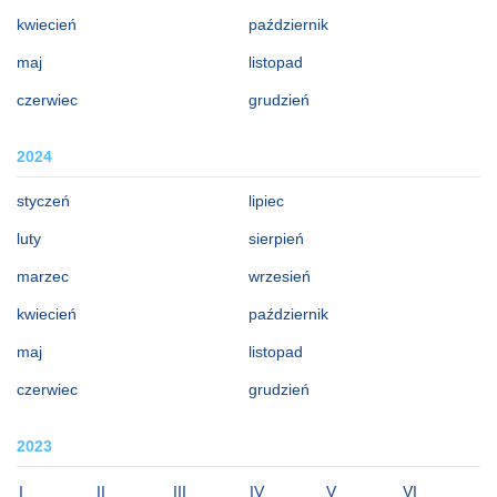
kwiecień
październik
maj
listopad
czerwiec
grudzień
2024
styczeń
lipiec
luty
sierpień
marzec
wrzesień
kwiecień
październik
maj
listopad
czerwiec
grudzień
2023
I
II
III
IV
V
VI