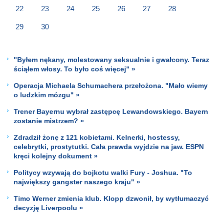
22
23
24
25
26
27
28
29
30
"Byłem nękany, molestowany seksualnie i gwałcony. Teraz
ściąłem włosy. To było coś więcej" »
Operacja Michaela Schumachera przełożona. "Mało wiemy
o ludzkim mózgu" »
Trener Bayernu wybrał zastępcę Lewandowskiego. Bayern
zostanie mistrzem? »
Zdradził żonę z 121 kobietami. Kelnerki, hostessy,
celebrytki, prostytutki. Cała prawda wyjdzie na jaw. ESPN
kręci kolejny dokument »
Politycy wzywają do bojkotu walki Fury - Joshua. "To
największy gangster naszego kraju" »
Timo Werner zmienia klub. Klopp dzwonił, by wytłumaczyć
decyzję Liverpoolu »