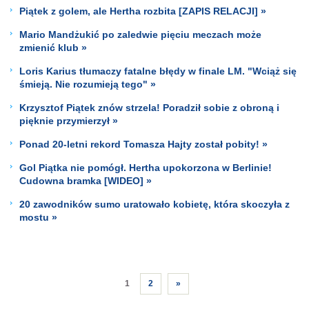
Piątek z golem, ale Hertha rozbita [ZAPIS RELACJI] »
Mario Mandżukić po zaledwie pięciu meczach może
zmienić klub »
Loris Karius tłumaczy fatalne błędy w finale LM. "Wciąż się
śmieją. Nie rozumieją tego" »
Krzysztof Piątek znów strzela! Poradził sobie z obroną i
pięknie przymierzył »
Ponad 20-letni rekord Tomasza Hajty został pobity! »
Gol Piątka nie pomógł. Hertha upokorzona w Berlinie!
Cudowna bramka [WIDEO] »
20 zawodników sumo uratowało kobietę, która skoczyła z
mostu »
1
2
»