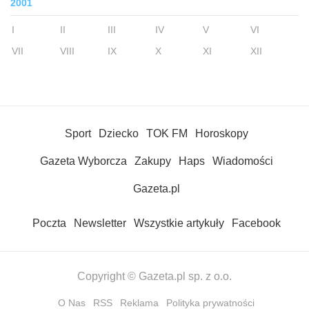
2001
I
II
III
IV
V
VI
VII
VIII
IX
X
XI
XII
Sport
Dziecko
TOK FM
Horoskopy
Gazeta Wyborcza
Zakupy
Haps
Wiadomości
Gazeta.pl
Poczta
Newsletter
Wszystkie artykuły
Facebook
Copyright © Gazeta.pl sp. z o.o.
O Nas
RSS
Reklama
Polityka prywatności