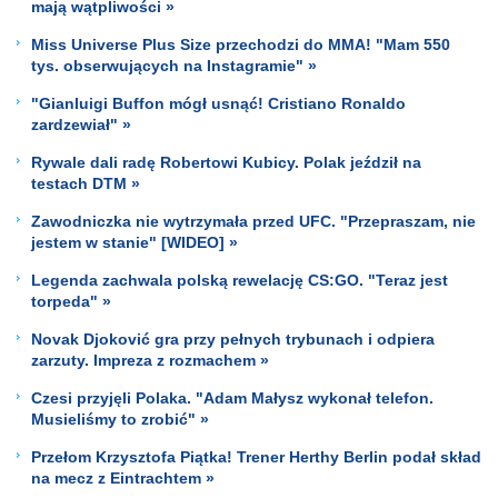
mają wątpliwości »
Miss Universe Plus Size przechodzi do MMA! "Mam 550
tys. obserwujących na Instagramie" »
"Gianluigi Buffon mógł usnąć! Cristiano Ronaldo
zardzewiał" »
Rywale dali radę Robertowi Kubicy. Polak jeździł na
testach DTM »
Zawodniczka nie wytrzymała przed UFC. "Przepraszam, nie
jestem w stanie" [WIDEO] »
Legenda zachwala polską rewelację CS:GO. "Teraz jest
torpeda" »
Novak Djoković gra przy pełnych trybunach i odpiera
zarzuty. Impreza z rozmachem »
Czesi przyjęli Polaka. "Adam Małysz wykonał telefon.
Musieliśmy to zrobić" »
Przełom Krzysztofa Piątka! Trener Herthy Berlin podał skład
na mecz z Eintrachtem »