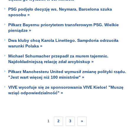
PSG podjęło decyzję ws. Neymara. Barcelona szuka
sposobu »
Piłkarz Bayernu priorytetem transferowym PSG. Wielkie
pieniądze »
Dwa kluby chcą Karola Linettego. Sampdoria odrzuciła
warunki Polaka »
Michael Schumacher przepadł za murem tajemnic.
Najdokładniejszą relację zdał arcybiskup »
Piłkarz Manchesteru United wymusił zmianę polityki rządu.
"Jest wart więcej niż 100 ministrów" »
VIVE wycofuje się ze sponsorowania VIVE Kielce! "Muszę
wziąć odpowiedzialność" »
1
2
3
»