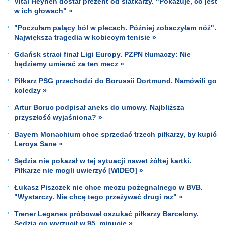
Vital Heynen dostał prezent od siatkarzy. "Pokazuje, co jest
w ich głowach" »
"Poczułam palący ból w plecach. Później zobaczyłam nóż".
Największa tragedia w kobiecym tenisie »
Gdańsk straci finał Ligi Europy. PZPN tłumaczy: Nie
będziemy umierać za ten mecz »
Piłkarz PSG przechodzi do Borussii Dortmund. Namówili go
koledzy »
Artur Boruc podpisał aneks do umowy. Najbliższa
przyszłość wyjaśniona? »
Bayern Monachium chce sprzedać trzech piłkarzy, by kupić
Leroya Sane »
Sędzia nie pokazał w tej sytuacji nawet żółtej kartki.
Piłkarze nie mogli uwierzyć [WIDEO] »
Łukasz Piszczek nie chce meczu pożegnalnego w BVB.
"Wystarczy. Nie chcę tego przeżywać drugi raz" »
Trener Leganes próbował oszukać piłkarzy Barcelony.
Sędzia go wyrzucił w 95. minucie »