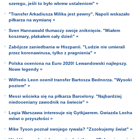
szeregu, jeśli to było wbrew ustaleniom" »
"Transfer Arkadiusza Milika jest pewny". Napoli wskazało
piłkarza na wymianę »
Sven Hannawald tłumaczy swoje zniknięcie. "Miałem
koszmary, płakałem cały dzień" »
Zabójcze zaniedbania w Hiszpanii. "Ludzie nie umierali
przez koronawirusa, tylko z pragnienia" »
Polska oceniona na Euro 2020! Lewandowski najlepszy.
Nowe legendy »
Wilfredo Leon ocenił transfer Bartosza Bednorza. "Wysoki
poziom" »
Messi wścieka się na piłkarza Barcelony. "Najbardziej
niedoceniany zawodnik na świecie" »
Legia Warszawa interesuje się Gytkjaerem. Gwiazda Lecha
mówi o przyszłości »
Mike Tyson poznał swojego rywala? "Zszokujemy świat" »