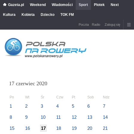
Gazeta.pl
Weekend
Wiadomości
Sport
Plotek
Next
Kultura
Kobieta
Dziecko
TOK FM
Poczta
Radio
Zaloguj się
17 czerwiec 2020
Pn
Wt
Śr
Czw
Pt
Sob
Ndz
1
2
3
4
5
6
7
8
9
10
11
12
13
14
15
16
17
18
19
20
21