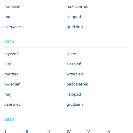
kwiecień
październik
maj
listopad
czerwiec
grudzień
2024
styczeń
lipiec
luty
sierpień
marzec
wrzesień
kwiecień
październik
maj
listopad
czerwiec
grudzień
2023
I
II
III
IV
V
VI