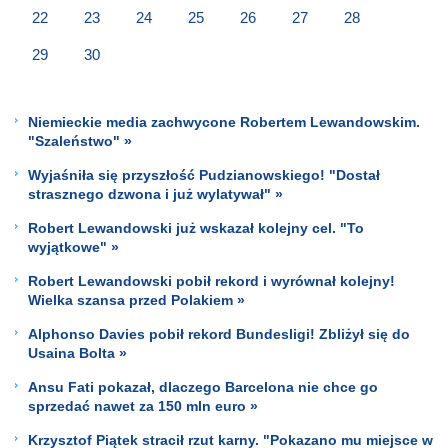
22
23
24
25
26
27
28
29
30
Niemieckie media zachwycone Robertem Lewandowskim.
"Szaleństwo" »
Wyjaśniła się przyszłość Pudzianowskiego! "Dostał
strasznego dzwona i już wylatywał" »
Robert Lewandowski już wskazał kolejny cel. "To
wyjątkowe" »
Robert Lewandowski pobił rekord i wyrównał kolejny!
Wielka szansa przed Polakiem »
Alphonso Davies pobił rekord Bundesligi! Zbliżył się do
Usaina Bolta »
Ansu Fati pokazał, dlaczego Barcelona nie chce go
sprzedać nawet za 150 mln euro »
Krzysztof Piątek stracił rzut karny. "Pokazano mu miejsce w