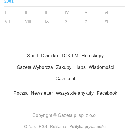
2001
I
II
III
IV
V
VI
VII
VIII
IX
X
XI
XII
Sport
Dziecko
TOK FM
Horoskopy
Gazeta Wyborcza
Zakupy
Haps
Wiadomości
Gazeta.pl
Poczta
Newsletter
Wszystkie artykuły
Facebook
Copyright © Gazeta.pl sp. z o.o.
O Nas
RSS
Reklama
Polityka prywatności