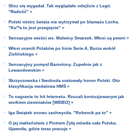
Slisz się wygadał. Tak wyglądało odejście z Legii.
"Radość" »
Polski mistrz świata nie wytrzymał po blamażu Lecha.
"Ku**a to jest przegięcie" »
Sensacyjne wieści ws. Malwiny Smarzek. Włosi są pewni »
Włosi ocenili Polaków po hicie Serie A. Burza wokół
Zielińskiego »
Sensacyjny pomysł Barcelony. Zupełnie jak z
Lewandowskim »
Skrzyszowska i Swoboda uratowały honor Polski. Oto
klasyfikacja medalowa HMŚ »
To nagranie to hit Internetu. Rzucali kontuzjowanym jak
workiem ziemniaków [WIDEO] »
Iga Świątek znowu zachwyciła. "Robercik pa to" »
O jej małżeństwie z Piotrem Żyłą mówiła cała Polska.
Ujawniła, gdzie teraz pracuje »