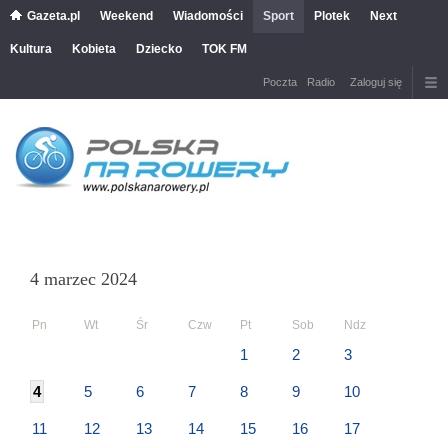
Gazeta.pl
Weekend
Wiadomości
Sport
Plotek
Next
Kultura
Kobieta
Dziecko
TOK FM
Poczta
Radio
Zaloguj się
4 marzec 2024
Pn
Wt
Śr
Czw
Pt
Sob
Ndz
1
2
3
4
5
6
7
8
9
10
11
12
13
14
15
16
17