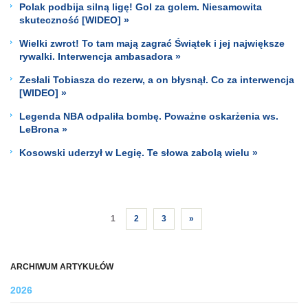
Polak podbija silną ligę! Gol za golem. Niesamowita
skuteczność [WIDEO] »
Wielki zwrot! To tam mają zagrać Świątek i jej największe
rywalki. Interwencja ambasadora »
Zesłali Tobiasza do rezerw, a on błysnął. Co za interwencja
[WIDEO] »
Legenda NBA odpaliła bombę. Poważne oskarżenia ws.
LeBrona »
Kosowski uderzył w Legię. Te słowa zabolą wielu »
1
2
3
»
ARCHIWUM ARTYKUŁÓW
2026