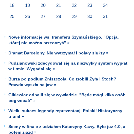
18
19
20
21
22
23
24
25
26
27
28
29
30
31
Nowe informacje ws. transferu Szymańskiego. "Opcja,
której nie można przeoczyć" »
Dramat Barcelony. Nie wytrzymał i polały się łzy »
Pudzianowski zdecydował się na niezwykły system wypłat
w firmie. Wygadał się »
Burza po podium Zniszczoła. Co zrobili Żyła i Stoch?
Prawda wyszła na jaw »
Gikiewicz odpalił się w wywiadzie. "Będę mógł kilka osób
pogrzebać" »
Wielki sukces legendy reprezentacji Polski! Historyczny
triumf »
Sceny w finale z udziałem Katarzyny Kawy. Było już 4:0, a
potem zjazd »