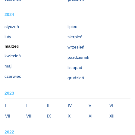
2024
styczeń
lipiec
luty
sierpień
marzec
wrzesień
kwiecień
październik
maj
listopad
czerwiec
grudzień
2023
I
II
III
IV
V
VI
VII
VIII
IX
X
XI
XII
2022