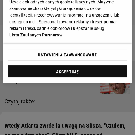
Użycie dokładnych danych geolokalizacyjnych. Aktywne
skanowanie charakterystyki urządzenia do celów
identyfikacji. Przechowywanie informacji na urządzeniu lub
dostęp do nich. Spersonalizowane reklamy i treści, pomiar
reklam i treści, badnie odbiorców i ulepszanie usług.
Lista Zaufanych Partnerów
Zobacz wideo
Reprezentant Polski zmienił klub i ma
problem
USTAWIENIA ZAAWANSOWANE
AKCEPTUJĘ
Poruszenie po wpisie Bońka. "Zawsze dwa
kroki przed wszystkimi"
Czytaj także:
Wtedy Atlanta zwróciła uwagę na Slisza. "Czułem,