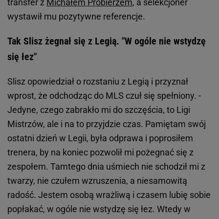
transfer z
Michałem Probierzem
, a selekcjoner
wystawił mu pozytywne referencje.
Tak Slisz żegnał się z Legią. "W ogóle nie wstydzę
się łez"
Slisz opowiedział o rozstaniu z Legią i przyznał
wprost, że odchodząc do MLS czuł się spełniony. -
Jedyne, czego zabrakło mi do szczęścia, to Ligi
Mistrzów, ale i na to przyjdzie czas. Pamiętam swój
ostatni dzień w Legii, była odprawa i poprosiłem
trenera, by na koniec pozwolił mi pożegnać się z
zespołem. Tamtego dnia uśmiech nie schodził mi z
twarzy, nie czułem wzruszenia, a niesamowitą
radość. Jestem osobą wrażliwą i czasem lubię sobie
popłakać, w ogóle nie wstydzę się łez. Wtedy w