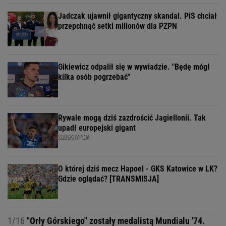
Jadczak ujawnił gigantyczny skandal. PiS chciał
przepchnąć setki milionów dla PZPN
Gikiewicz odpalił się w wywiadzie. "Będę mógł
kilka osób pogrzebać"
Rywale mogą dziś zazdrościć Jagiellonii. Tak
upadł europejski gigant
SUBSKRYPCJA
O której dziś mecz Hapoel - GKS Katowice w LK?
Gdzie oglądać? [TRANSMISJA]
1/16
"Orły Górskiego" zostały medalistą Mundialu '74.