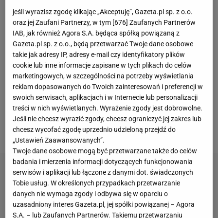
czerwonych zdecydował się na kontynuowanie
jeśli wyrazisz zgodę klikając „Akceptuję”, Gazeta.pl sp. z o.o.
kariery w Stanach Zjednoczonych. Atlanta United
oraz jej Zaufani Partnerzy, w tym [
676
] Zaufanych Partnerów
zapłaciła za niego 3,2 mln euro. Slisz ma już za sobą
IAB, jak również Agora S.A. będąca spółką powiązaną z
Gazeta.pl sp. z o.o., będą przetwarzać Twoje dane osobowe
debiut w
MLS
w starciu z Columbus Crew (0:1).
takie jak adresy IP, adresy e-mail czy identyfikatory plików
- MLS się rozwija, wydaje mi się, że to dobry
cookie lub inne informacje zapisane w tych plikach do celów
moment, aby zobaczyć, jak wygląda inna liga. Chcę
marketingowych, w szczególności na potrzeby wyświetlania
reklam dopasowanych do Twoich zainteresowań i preferencji w
zdobyć nowe trofea. Z Legią wygrałem każde
swoich serwisach, aplikacjach i w Internecie lub personalizacji
możliwe w Polsce, potrzebowałem nowych wyzwań,
treści w nich wyświetlanych. Wyrażenie zgody jest dobrowolne.
co MLS mi zapewni - opowiedział Slisz w rozmowie
Jeśli nie chcesz wyrazić zgody, chcesz ograniczyć jej zakres lub
chcesz wycofać zgodę uprzednio udzieloną przejdź do
z portalem "Łączy nas piłka".
„Ustawień Zaawansowanych”.
Twoje dane osobowe mogą być przetwarzane także do celów
badania i mierzenia informacji dotyczących funkcjonowania
serwisów i aplikacji lub łączone z danymi dot. świadczonych
Tobie usług. W określonych przypadkach przetwarzanie
danych nie wymaga zgody i odbywa się w oparciu o
uzasadniony interes Gazeta.pl, jej spółki powiązanej – Agora
S.A. – lub Zaufanych Partnerów. Takiemu przetwarzaniu