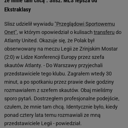
że mnie tam chcą". Slisz: MLS lepsza od
Ekstraklasy
Slisz udzielił wywiadu
"Przeglądowi Sportowemu
Onet"
, w którym opowiedział o kulisach
transferu
do
Atlanty United. Okazuje się, że Polak był
obserwowany na meczu Legii ze Zrinjskim Mostar
(2:0) w Lidze Konferencji Europy przez szefa
skautów Atlanty. - Do Warszawy przyjechali
przedstawiciele tego klubu. Zagrałem wtedy 30
minut, a po spotkaniu przez prawie dwie godziny
rozmawiałem z szefem skautów. Obaj mieliśmy
sporo pytań. Dostrzegłem profesjonalne podejście,
czułem, że mnie tam chcą. Identycznie było, kiedy
ponad cztery lata temu rozmawiali ze mną
przedstawiciele Legii - powiedział.