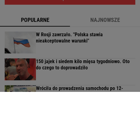
POPULARNE
NAJNOWSZE
W Rosji zawrzało. "Polska stawia
nieakceptowalne warunki"
150 jajek i siedem kilo mięsa tygodniowo. Oto
do czego to doprowadziło
Wróciła do prowadzenia samochodu po 12-
letniej przerwie. Mówi, co pomogło jej
przełamać strach
MATERIAŁ PROMOCYJNY
Człowiek, który podkręcił prędkość światła. Czy
Pogacar łamie prawa biologii?
SUBSKRYPCJA