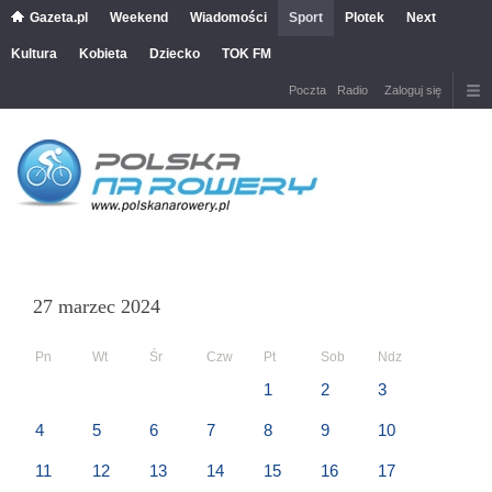
Gazeta.pl
Weekend
Wiadomości
Sport
Plotek
Next
Kultura
Kobieta
Dziecko
TOK FM
Poczta
Radio
Zaloguj się
27 marzec 2024
Pn
Wt
Śr
Czw
Pt
Sob
Ndz
1
2
3
4
5
6
7
8
9
10
11
12
13
14
15
16
17