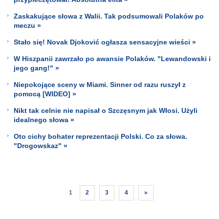
Zaskakujące słowa z Walii. Tak podsumowali Polaków po
meczu »
Stało się! Novak Djoković ogłasza sensacyjne wieści »
W Hiszpanii zawrzało po awansie Polaków. "Lewandowski i
jego gang!" »
Niepokojące sceny w Miami. Sinner od razu ruszył z
pomocą [WIDEO] »
Nikt tak celnie nie napisał o Szczęsnym jak Włosi. Użyli
idealnego słowa »
Oto cichy bohater reprezentacji Polski. Co za słowa.
"Drogowskaz" »
1
2
3
4
»