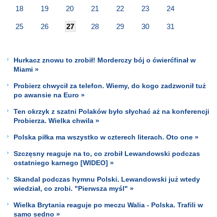
18
19
20
21
22
23
24
25
26
27
28
29
30
31
Hurkacz znowu to zrobił! Morderczy bój o ćwierćfinał w
Miami »
Probierz chwycił za telefon. Wiemy, do kogo zadzwonił tuż
po awansie na Euro »
Ten okrzyk z szatni Polaków było słychać aż na konferencji
Probierza. Wielka chwila »
Polska piłka ma wszystko w czterech literach. Oto one »
Szczęsny reaguje na to, co zrobił Lewandowski podczas
ostatniego karnego [WIDEO] »
Skandal podczas hymnu Polski. Lewandowski już wtedy
wiedział, co zrobi. "Pierwsza myśl" »
Wielka Brytania reaguje po meczu Walia - Polska. Trafili w
samo sedno »