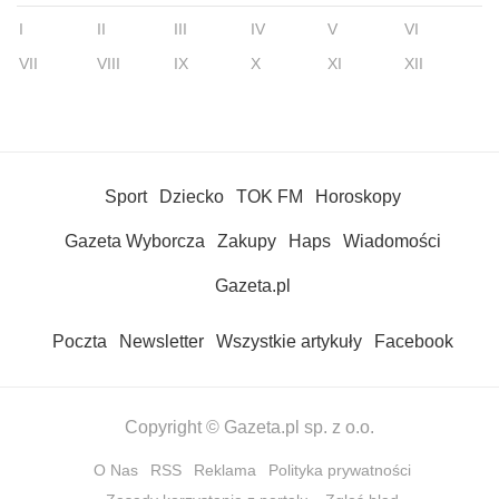
I
II
III
IV
V
VI
VII
VIII
IX
X
XI
XII
Sport
Dziecko
TOK FM
Horoskopy
Gazeta Wyborcza
Zakupy
Haps
Wiadomości
Gazeta.pl
Poczta
Newsletter
Wszystkie artykuły
Facebook
Copyright © Gazeta.pl sp. z o.o.
O Nas
RSS
Reklama
Polityka prywatności