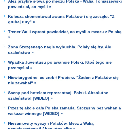
Ależ przykre słowa po meczu Polska - Walia. Tomaszewski
powiedział, co myśli »
Kulesza skomentował awans Polaków i się zaczęło. "Z
grubej rury" »
Trener Walii wprost powiedział, co myśli o meczu z Polską
»
Żona Szczęsnego nagle wybuchła. Polały się łzy. Ale
szaleństwo »
Wpadka Juventusu po awansie Polski. Ktoś tego nie
przemyślał »
Niewiarygodne, co zrobił Probierz. "Żaden z Polaków się
nie zawahał" »
Sceny pod hotelem reprezentacji Polski. Absolutne
szaleństwo! [WIDEO] »
Przez tę akcję cała Polska zamarła. Szczęsny bez wahania
wskazał winnego [WIDEO] »
Niesamowity wyczyn Polaków. Mecz z Walią
przypieczętował! Absolutna elita »