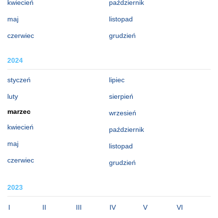
kwiecień
październik
maj
listopad
czerwiec
grudzień
2024
styczeń
lipiec
luty
sierpień
marzec
wrzesień
kwiecień
październik
maj
listopad
czerwiec
grudzień
2023
I
II
III
IV
V
VI