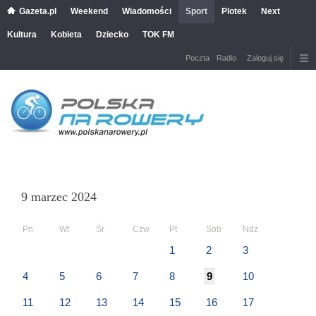
Gazeta.pl
Weekend
Wiadomości
Sport
Plotek
Next
Kultura
Kobieta
Dziecko
TOK FM
Poczta
Radio
Zaloguj się
9 marzec 2024
Pn
Wt
Śr
Czw
Pt
Sob
Ndz
1
2
3
4
5
6
7
8
9
10
11
12
13
14
15
16
17