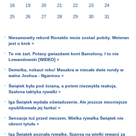
18
19
20
21
22
23
24
25
26
27
28
29
30
31
Niesamowity rekord Ronaldo może zostać pobity. Weteran
jest o krok »
To nie żart. Polacy gwiazdami kont Barcelony. I to nie
Lewandowski [WIDEO] »
Demolka, nokaut roku! Masakra w niecałe dwie rundy w
walce Joshua - Ngannou »
Świątek była pod ścianą, a potem niezwykła reakcja.
Szalona taktyka rywalki »
Iga Świątek wydała oświadczenie. Ale jeszcze mocniejsze
opublikowała jej fanka! »
Sensacja tuż przed meczem. Wielka rywalka Świątek nie
obroni tytułu »
Iga Świątek poznała rywalkę. Szansa na wielki rewanż za