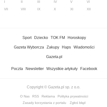
I
II
III
IV
V
VI
VII
VIII
IX
X
XI
XII
Sport
Dziecko
TOK FM
Horoskopy
Gazeta Wyborcza
Zakupy
Haps
Wiadomości
Gazeta.pl
Poczta
Newsletter
Wszystkie artykuły
Facebook
Copyright © Gazeta.pl sp. z o.o.
O Nas
RSS
Reklama
Polityka prywatności
Zasady korzystania z portalu
Zgłoś błąd