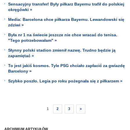
Sensacyjny transfer! Były piłkarz Bayernu trafił do polskiej
okręgówki »
Media: Barcelona chce piłkarza Bayernu. Lewandowski się
zdziwi »
Była nr 1 na świecie jeszcze nie chce wracać do tenisa.
"Tego potrzebowałam" »
Słynny polski stadion zmienił nazwę. Trudno będzie ją
zapamiętać »
To jest jakiś kosmos. Tyle PSG chciało zapłacić za gwiazdę
Barcelony »
Szybko poszło. Legia po roku pożegnała się z piłkarzem »
1
2
3
»
ARCHIWUM ARTYKUŁÓW