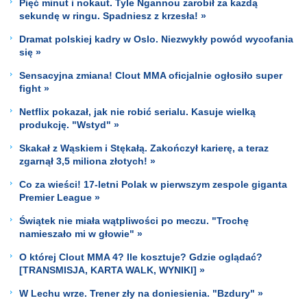
Pięć minut i nokaut. Tyle Ngannou zarobił za każdą
sekundę w ringu. Spadniesz z krzesła! »
Dramat polskiej kadry w Oslo. Niezwykły powód wycofania
się »
Sensacyjna zmiana! Clout MMA oficjalnie ogłosiło super
fight »
Netflix pokazał, jak nie robić serialu. Kasuje wielką
produkcję. "Wstyd" »
Skakał z Wąskiem i Stękałą. Zakończył karierę, a teraz
zgarnął 3,5 miliona złotych! »
Co za wieści! 17-letni Polak w pierwszym zespole giganta
Premier League »
Świątek nie miała wątpliwości po meczu. "Trochę
namieszało mi w głowie" »
O której Clout MMA 4? Ile kosztuje? Gdzie oglądać?
[TRANSMISJA, KARTA WALK, WYNIKI] »
W Lechu wrze. Trener zły na doniesienia. "Bzdury" »