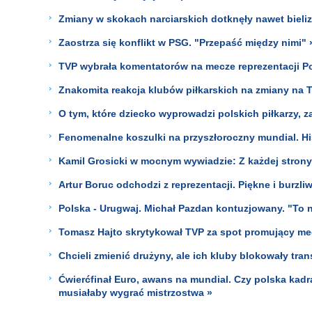
Zmiany w skokach narciarskich dotknęły nawet bieli
Zaostrza się konflikt w PSG. "Przepaść między nimi" 
TVP wybrała komentatorów na mecze reprezentacji Po
Znakomita reakcja klubów piłkarskich na zmiany na T
O tym, które dziecko wyprowadzi polskich piłkarzy, z
Fenomenalne koszulki na przyszłoroczny mundial. Hisz
Kamil Grosicki w mocnym wywiadzie: Z każdej strony d
Artur Boruc odchodzi z reprezentacji. Piękne i burzliw
Polska - Urugwaj. Michał Pazdan kontuzjowany. "To ni
Tomasz Hajto skrytykował TVP za spot promujący mec
Chcieli zmienić drużyny, ale ich kluby blokowały tra
Ćwierćfinał Euro, awans na mundial. Czy polska kadr
musiałaby wygrać mistrzostwa »