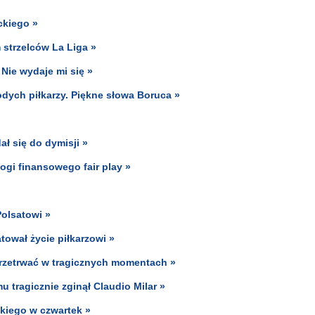
ckiego »
m strzelców La Liga »
Nie wydaje mi się »
dych piłkarzy. Piękne słowa Boruca »
ł się do dymisji »
ogi finansowego fair play »
Polsatowi »
ował życie piłkarzowi »
przetrwać w tragicznych momentach »
u tragicznie zginął Claudio Milar »
kiego w czwartek »