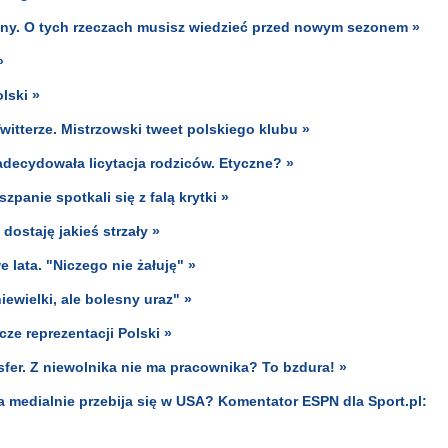
zny. O tych rzeczach musisz wiedzieć przed nowym sezonem »
»
lski »
witterze. Mistrzowski tweet polskiego klubu »
adecydowała licytacja rodziców. Etyczne? »
panie spotkali się z falą krytki »
ostaję jakieś strzały »
e lata. "Niczego nie żałuję" »
ewielki, ale bolesny uraz" »
ze reprezentacji Polski »
nsfer. Z niewolnika nie ma pracownika? To bzdura! »
a medialnie przebija się w USA? Komentator ESPN dla Sport.pl: