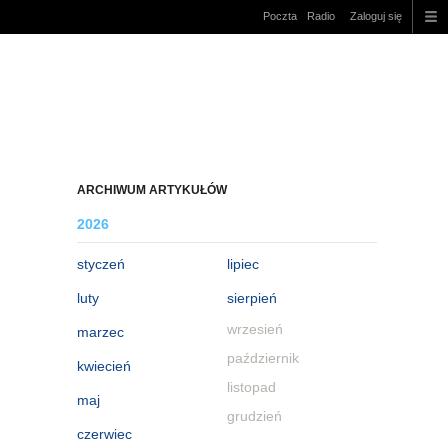
Poczta
Radio
Zaloguj się
ARCHIWUM ARTYKUŁÓW
2026
styczeń
lipiec
luty
sierpień
wrzesień
marzec
październik
kwiecień
listopad
maj
grudzień
czerwiec