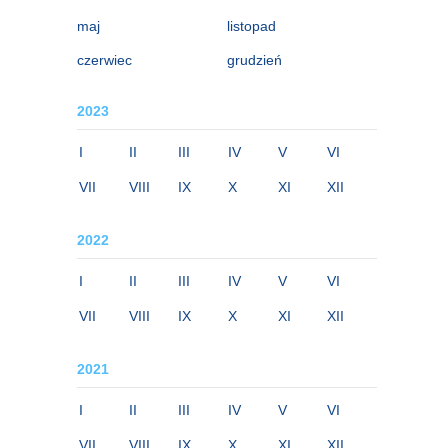
maj
listopad
czerwiec
grudzień
2023
I
II
III
IV
V
VI
VII
VIII
IX
X
XI
XII
2022
I
II
III
IV
V
VI
VII
VIII
IX
X
XI
XII
2021
I
II
III
IV
V
VI
VII
VIII
IX
X
XI
XII