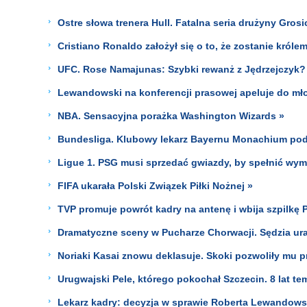
Ostre słowa trenera Hull. Fatalna seria drużyny Grosi
Cristiano Ronaldo założył się o to, że zostanie króle
UFC. Rose Namajunas: Szybki rewanż z Jędrzejczyk? 
Lewandowski na konferencji prasowej apeluje do mło
NBA. Sensacyjna porażka Washington Wizards »
Bundesliga. Klubowy lekarz Bayernu Monachium poda
Ligue 1. PSG musi sprzedać gwiazdy, by spełnić wym
FIFA ukarała Polski Związek Piłki Nożnej »
TVP promuje powrót kadry na antenę i wbija szpilkę 
Dramatyczne sceny w Pucharze Chorwacji. Sędzia urat
Noriaki Kasai znowu deklasuje. Skoki pozwoliły mu 
Urugwajski Pele, którego pokochał Szczecin. 8 lat tem
Lekarz kadry: decyzja w sprawie Roberta Lewandows