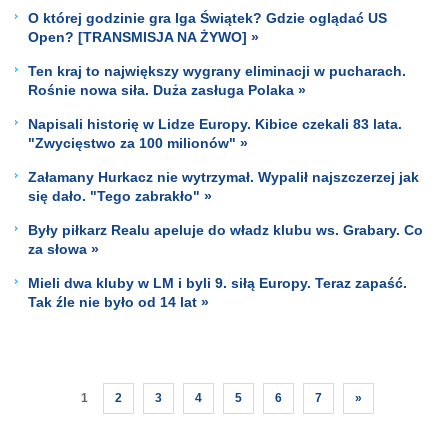
O której godzinie gra Iga Świątek? Gdzie oglądać US
Open? [TRANSMISJA NA ŻYWO] »
Ten kraj to największy wygrany eliminacji w pucharach.
Rośnie nowa siła. Duża zasługa Polaka »
Napisali historię w Lidze Europy. Kibice czekali 83 lata.
"Zwycięstwo za 100 milionów" »
Załamany Hurkacz nie wytrzymał. Wypalił najszczerzej jak
się dało. "Tego zabrakło" »
Były piłkarz Realu apeluje do władz klubu ws. Grabary. Co
za słowa »
Mieli dwa kluby w LM i byli 9. siłą Europy. Teraz zapaść.
Tak źle nie było od 14 lat »
1
2
3
4
5
6
7
»