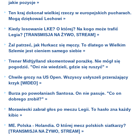
jakie pozycje »
Ten kraj dokonał wielkiej rzeczy w europejskich pucharach.
Mogą dziękować Lechowi »
Kiedy losowanie LKE? O której? Na kogo może trafić
Legia? [TRANSMISJA NA ŻYWO, STREAM] »
Żal patrzeć, jak Hurkacz się męczy. To dlatego w Wielkim
Szlemie jest cieniem samego siebie »
Trener Midtjylland skomentował porażkę. Nie mógł się
pogodzić. "Oni nie wiedzieli, gdzie się ruszyć" »
Chwile grozy na US Open. Wszyscy usłyszeli przerażający
krzyk [WIDEO] »
Burza po powołaniach Santosa. On nie pasuje. "Co on
dobrego zrobił?" »
Morawiecki zabrał głos po meczu Legii. To hasło zna każdy
kibic »
ME. Polska - Holandia. O której mecz polskich siatkarzy?
[TRANSMISJA NA ŻYWO, STREAM] »