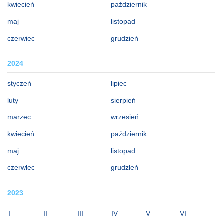
kwiecień
październik
maj
listopad
czerwiec
grudzień
2024
styczeń
lipiec
luty
sierpień
marzec
wrzesień
kwiecień
październik
maj
listopad
czerwiec
grudzień
2023
I
II
III
IV
V
VI