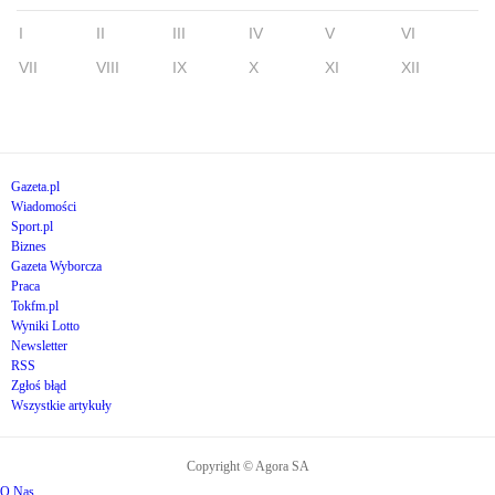
I
II
III
IV
V
VI
VII
VIII
IX
X
XI
XII
Gazeta.pl
Wiadomości
Sport.pl
Biznes
Gazeta Wyborcza
Praca
Tokfm.pl
Wyniki Lotto
Newsletter
RSS
Zgłoś błąd
Wszystkie artykuły
Copyright © Agora SA
O Nas