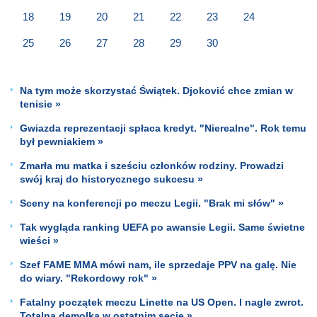
18
19
20
21
22
23
24
25
26
27
28
29
30
Na tym może skorzystać Świątek. Djoković chce zmian w
tenisie »
Gwiazda reprezentacji spłaca kredyt. "Nierealne". Rok temu
był pewniakiem »
Zmarła mu matka i sześciu członków rodziny. Prowadzi
swój kraj do historycznego sukcesu »
Sceny na konferencji po meczu Legii. "Brak mi słów" »
Tak wygląda ranking UEFA po awansie Legii. Same świetne
wieści »
Szef FAME MMA mówi nam, ile sprzedaje PPV na galę. Nie
do wiary. "Rekordowy rok" »
Fatalny początek meczu Linette na US Open. I nagle zwrot.
Totalna demolka w ostatnim secie »