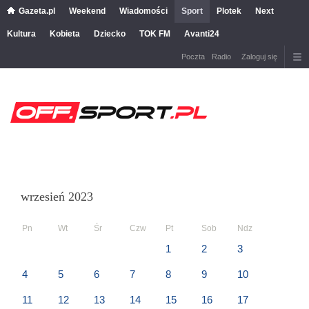
Gazeta.pl
Weekend
Wiadomości
Sport
Plotek
Next
Kultura
Kobieta
Dziecko
TOK FM
Avanti24
Poczta
Radio
Zaloguj się
wrzesień 2023
Pn
Wt
Śr
Czw
Pt
Sob
Ndz
1
2
3
4
5
6
7
8
9
10
11
12
13
14
15
16
17