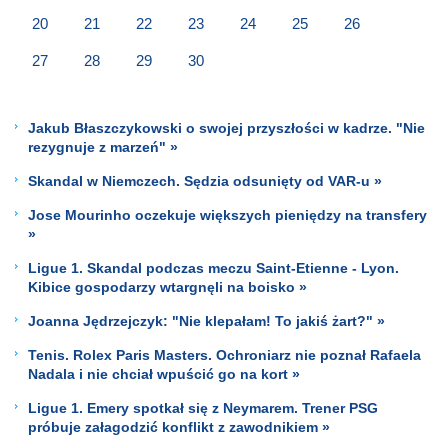
20
21
22
23
24
25
26
27
28
29
30
Jakub Błaszczykowski o swojej przyszłości w kadrze. "Nie
rezygnuje z marzeń" »
Skandal w Niemczech. Sędzia odsunięty od VAR-u »
Jose Mourinho oczekuje większych pieniędzy na transfery
»
Ligue 1. Skandal podczas meczu Saint-Etienne - Lyon.
Kibice gospodarzy wtargnęli na boisko »
Joanna Jędrzejczyk: "Nie klepałam! To jakiś żart?" »
Tenis. Rolex Paris Masters. Ochroniarz nie poznał Rafaela
Nadala i nie chciał wpuścić go na kort »
Ligue 1. Emery spotkał się z Neymarem. Trener PSG
próbuje załagodzić konflikt z zawodnikiem »