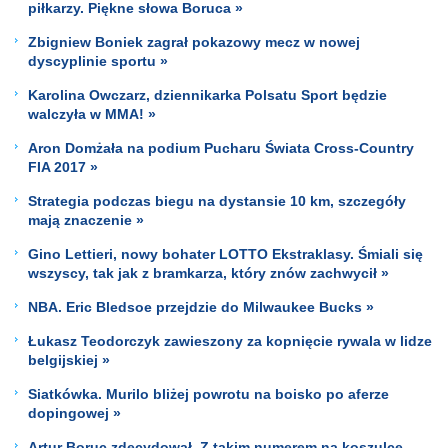
piłkarzy. Piękne słowa Boruca »
Zbigniew Boniek zagrał pokazowy mecz w nowej
dyscyplinie sportu »
Karolina Owczarz, dziennikarka Polsatu Sport będzie
walczyła w MMA! »
Aron Domżała na podium Pucharu Świata Cross-Country
FIA 2017 »
Strategia podczas biegu na dystansie 10 km, szczegóły
mają znaczenie »
Gino Lettieri, nowy bohater LOTTO Ekstraklasy. Śmiali się
wszyscy, tak jak z bramkarza, który znów zachwycił »
NBA. Eric Bledsoe przejdzie do Milwaukee Bucks »
Łukasz Teodorczyk zawieszony za kopnięcie rywala w lidze
belgijskiej »
Siatkówka. Murilo bliżej powrotu na boisko po aferze
dopingowej »
Artur Boruc zdecydował. Z takim numerem na koszulce