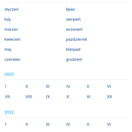
styczeń
lipiec
luty
sierpień
marzec
wrzesień
kwiecień
październik
maj
listopad
czerwiec
grudzień
2023
I
II
III
IV
V
VI
VII
VIII
IX
X
XI
XII
2022
I
II
III
IV
V
VI