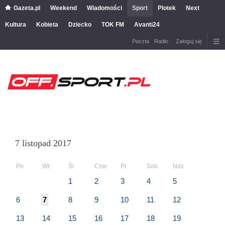
Gazeta.pl
Weekend
Wiadomości
Sport
Plotek
Next
Kultura
Kobieta
Dziecko
TOK FM
Avanti24
Poczta
Radio
Zaloguj się
7 listopad 2017
Pn
Wt
Śr
Czw
Pt
Sob
Ndz
1
2
3
4
5
6
7
8
9
10
11
12
13
14
15
16
17
18
19