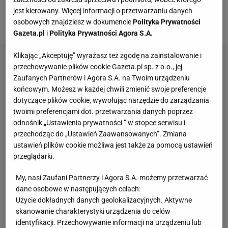
kilku lat miałem go dla bliskich zbyt mało - napisał
jest kierowany. Więcej informacji o przetwarzaniu danych
lekarz.
osobowych znajdziesz w dokumencie
Polityka Prywatności
Gazeta.pl
i
Polityka Prywatności Agora S.A.
Klikając „Akceptuję” wyrażasz też zgodę na zainstalowanie i
przechowywanie plików cookie Gazeta.pl sp. z o.o., jej
Zaufanych Partnerów i Agora S.A. na Twoim urządzeniu
końcowym. Możesz w każdej chwili zmienić swoje preferencje
dotyczące plików cookie, wywołując narzędzie do zarządzania
twoimi preferencjami dot. przetwarzania danych poprzez
odnośnik „Ustawienia prywatności ” w stopce serwisu i
przechodząc do „Ustawień Zaawansowanych”. Zmiana
ustawień plików cookie możliwa jest także za pomocą ustawień
przeglądarki.
My, nasi Zaufani Partnerzy i Agora S.A. możemy przetwarzać
dane osobowe w następujących celach:
Użycie dokładnych danych geolokalizacyjnych. Aktywne
skanowanie charakterystyki urządzenia do celów
identyfikacji. Przechowywanie informacji na urządzeniu lub