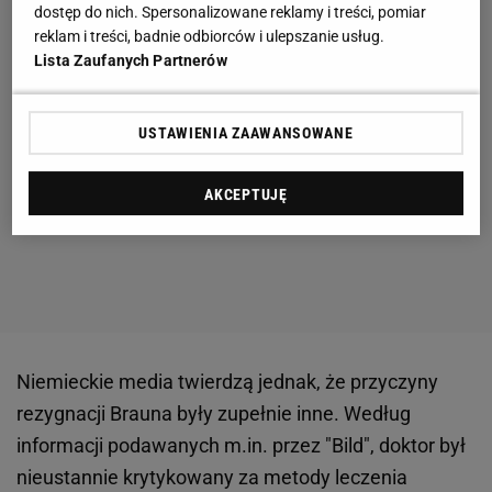
dostęp do nich. Spersonalizowane reklamy i treści, pomiar
reklam i treści, badnie odbiorców i ulepszanie usług.
Lista Zaufanych Partnerów
USTAWIENIA ZAAWANSOWANE
AKCEPTUJĘ
Niemieckie media twierdzą jednak, że przyczyny
rezygnacji Brauna były zupełnie inne. Według
informacji podawanych m.in. przez "Bild", doktor był
nieustannie krytykowany za metody leczenia