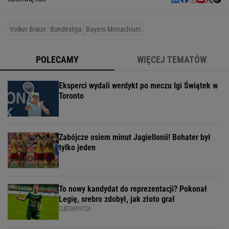
Volker Braun
Bundesliga
Bayern Monachium
POLECAMY
WIĘCEJ TEMATÓW
Eksperci wydali werdykt po meczu Igi Świątek w
Toronto
Zabójcze osiem minut Jagiellonii! Bohater był
tylko jeden
To nowy kandydat do reprezentacji? Pokonał
Legię, srebro zdobył, jak złoto grał
SUBSKRYPCJA