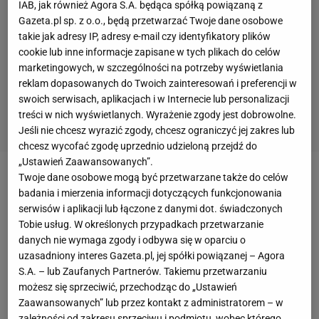
IAB, jak również Agora S.A. będąca spółką powiązaną z
Gazeta.pl sp. z o.o., będą przetwarzać Twoje dane osobowe
takie jak adresy IP, adresy e-mail czy identyfikatory plików
cookie lub inne informacje zapisane w tych plikach do celów
marketingowych, w szczególności na potrzeby wyświetlania
reklam dopasowanych do Twoich zainteresowań i preferencji w
swoich serwisach, aplikacjach i w Internecie lub personalizacji
treści w nich wyświetlanych. Wyrażenie zgody jest dobrowolne.
Jeśli nie chcesz wyrazić zgody, chcesz ograniczyć jej zakres lub
chcesz wycofać zgodę uprzednio udzieloną przejdź do
„Ustawień Zaawansowanych”.
Twoje dane osobowe mogą być przetwarzane także do celów
Szef sztabu medycznego
Bayernu
sam poprosił
badania i mierzenia informacji dotyczących funkcjonowania
władze klubu o rozwiązanie umowy. Braun wydał
serwisów i aplikacji lub łączone z danymi dot. świadczonych
oświadczenie, w którym podał oficjalne powody
Tobie usług. W określonych przypadkach przetwarzanie
danych nie wymaga zgody i odbywa się w oparciu o
takiej decyzji. - To był niesamowicie intensywny,
uzasadniony interes Gazeta.pl, jej spółki powiązanej – Agora
interesujący i piękny czas. W przyszłości chciałbym
S.A. – lub Zaufanych Partnerów. Takiemu przetwarzaniu
bardziej skupić się na prywatnej praktyce, a także
możesz się sprzeciwić, przechodząc do „Ustawień
Zaawansowanych” lub przez kontakt z administratorem – w
poświęcić więcej czasu rodzinie. W ciągu ostatnich
zależności od zakresu sprzeciwu i podmiotu, wobec którego