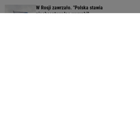
W Rosji zawrzało. "Polska stawia
nieakceptowalne warunki"
Chwalińska znów zagra w Toronto? Polka czeka
na decyzję
Do tej pory znane głównie z Europy Zachodniej.
Teraz takie miejsca powstają w Polsce
MATERIAŁ PROMOCYJNY
150 jajek i siedem kilo mięsa tygodniowo. Oto
do czego to doprowadziło
Człowiek, który podkręcił prędkość światła. Czy
Pogacar łamie prawa biologii?
SUBSKRYPCJA