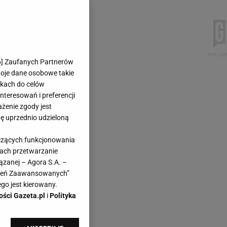
6
] Zaufanych Partnerów
woje dane osobowe takie
likach do celów
teresowań i preferencji
ażenie zgody jest
dę uprzednio udzieloną
yczących funkcjonowania
kach przetwarzanie
ązanej – Agora S.A. –
awień Zaawansowanych”
go jest kierowany.
ości Gazeta.pl
i
Polityka