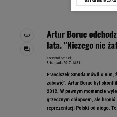
USTAWIENIA ZAA
Klikając „Akceptuję” wyra
Zaufanych Partnerów i A
dotyczące plików cookie,
odnośnik „Ustawienia pr
plików cookie możliwa je
Artur Boruc odchodzi
My, nasi Zaufani Partne
lata. "Niczego nie ża
Użycie dokładnych danych
Przechowywanie informacji
badnie odbiorców i uleps
Krzysztof Smajek
8 listopada 2017, 18:31
Franciszek Smuda mówił o nim, że
zabawić". Artur Boruc był skonfl
2012. W pewnym momencie wyleci
grzecznym chłopcem, ale bronić 
reprezentacji Polski od niego. T