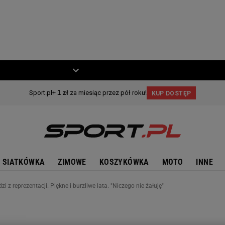
ZIECKO
MOTO
SIATKÓWKA
ZIMOWE
KOSZYKÓWKA
MOTO
INNE
i z reprezentacji. Piękne i burzliwe lata. "Niczego nie żałuję"