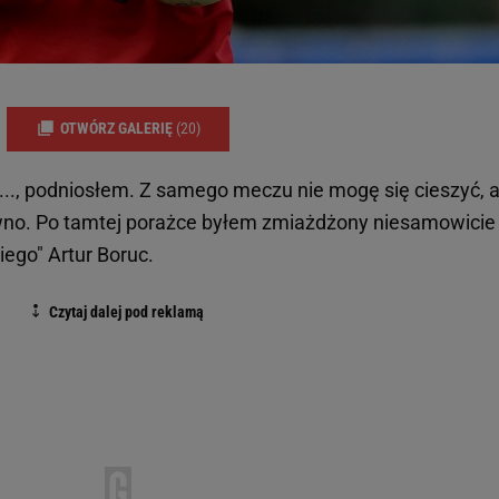
OTWÓRZ GALERIĘ
(20)
r..., podniosłem. Z samego meczu nie mogę się cieszyć, a
ewno. Po tamtej porażce byłem zmiażdżony niesamowicie 
go" Artur Boruc.