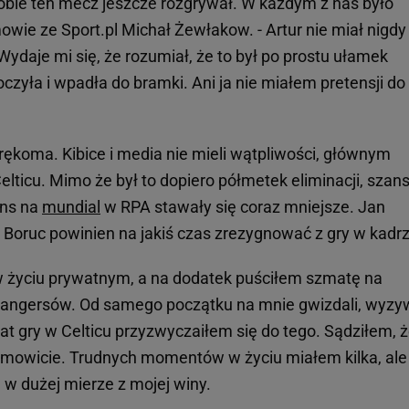
obie ten mecz jeszcze rozgrywał. W każdym z nas było
wie ze Sport.pl Michał Żewłakow. - Artur nie miał nigdy
. Wydaje mi się, że rozumiał, że to był po prostu ułamek
oczyła i wpadła do bramki. Ani ja nie miałem pretensji do
rękoma. Kibice i media nie mieli wątpliwości, głównym
lticu. Mimo że był to dopiero półmetek eliminacji, szan
ans na
mundial
w RPA stawały się coraz mniejsze. Jan
oruc powinien na jakiś czas zrezygnować z gry w kadrz
w życiu prywatnym, a na dodatek puściłem szmatę na
Rangersów. Od samego początku na mnie gwizdali, wyzyw
lat gry w Celticu przyzwyczaiłem się do tego. Sądziłem, 
mowicie. Trudnych momentów w życiu miałem kilka, ale
o, w dużej mierze z mojej winy.