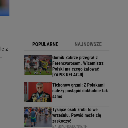
POPULARNE
NAJNOWSZE
le z
-
Górnik Zabrze przegrał z
Ferencvarosem. Wicemistrz
Polski ma czego żałować
[ZAPIS RELACJI]
Tichonow grzmi: Z Polakami
należy postąpić dokładnie tak
samo
Tysiące osób zrobi to we
wrześniu. Powód może cię
zaskoczyć
MATERIAŁ PROMOCYJNY, 18+