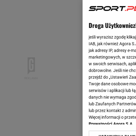
Droga Użytkownicz
jeśli wyrazisz zgodę klika
IAB, jak również Agora S
jak adresy IP, adresy e-m
marketingowych, w szcze
w swoich serwisach, aplik
dobrowolne. Jeśli nie ch
przejdź do „Ustawień Z
Twoje dane osobowe mogą
serwisów i aplikacji lub
danych nie wymaga zgody 
lub Zaufanych Partnerów
lub przez kontakt z admi
Więcej informacji o prz
Prywatności Agora S.A.