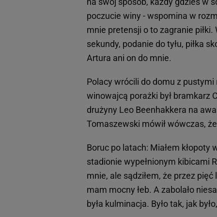
na swój sposób, każdy gdzieś w s
poczucie winy - wspomina w rozmo
mnie pretensji o to zagranie piłki
sekundy, podanie do tyłu, piłka sk
Artura ani on do mnie.
Polacy wrócili do domu z pustymi 
winowajcą porażki był bramkarz Ce
drużyny Leo Beenhakkera na aw
Tomaszewski mówił wówczas, że B
Boruc po latach: Miałem kłopoty 
stadionie wypełnionym kibicami 
mnie, ale sądziłem, że przez pięć 
mam mocny łeb. A zabolało niesa
była kulminacja. Było tak, jak był