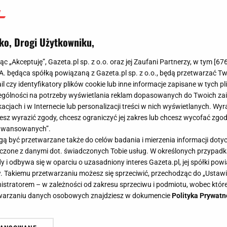
ko, Drogi Użytkowniku,
jąc „Akceptuję”, Gazeta.pl sp. z o.o. oraz jej Zaufani Partnerzy, w tym [
67
.A. będąca spółką powiązaną z Gazeta.pl sp. z o.o., będą przetwarzać T
ail czy identyfikatory plików cookie lub inne informacje zapisane w tych p
gólności na potrzeby wyświetlania reklam dopasowanych do Twoich zain
acjach i w Internecie lub personalizacji treści w nich wyświetlanych. Wyr
cesz wyrazić zgody, chcesz ograniczyć jej zakres lub chcesz wycofać zgo
aawansowanych”.
 być przetwarzane także do celów badania i mierzenia informacji dot
 łączone z danymi dot. świadczonych Tobie usług. W określonych przypad
i odbywa się w oparciu o uzasadniony interes Gazeta.pl, jej spółki powi
. Takiemu przetwarzaniu możesz się sprzeciwić, przechodząc do „Ust
nistratorem – w zależności od zakresu sprzeciwu i podmiotu, wobec które
etwarzaniu danych osobowych znajdziesz w dokumencie
Polityka Prywatn