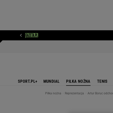
WIADOMOŚCI
NEXT
SPORT
PLOTEK
D
SPORT.PL+
MUNDIAL
PIŁKA NOŻNA
TENIS
Piłka nożna
Reprezentacja
Artur Boruc odchodz