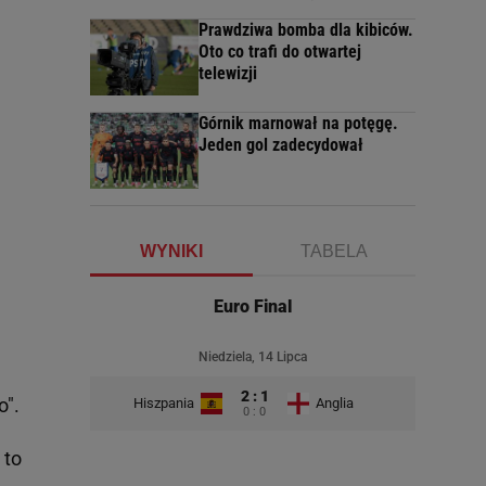
Prawdziwa bomba dla kibiców.
Oto co trafi do otwartej
telewizji
Górnik marnował na potęgę.
Jeden gol zadecydował
WYNIKI
TABELA
Euro Final
Niedziela, 14 Lipca
2 : 1
o".
Hiszpania
Anglia
0 : 0
 to