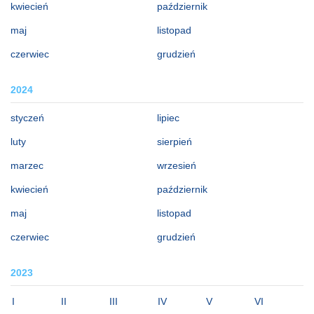
kwiecień
październik
maj
listopad
czerwiec
grudzień
2024
styczeń
lipiec
luty
sierpień
marzec
wrzesień
kwiecień
październik
maj
listopad
czerwiec
grudzień
2023
I
II
III
IV
V
VI