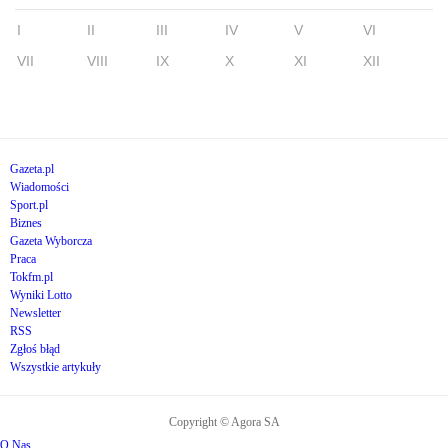
I
II
III
IV
V
VI
VII
VIII
IX
X
XI
XII
Gazeta.pl
Wiadomości
Sport.pl
Biznes
Gazeta Wyborcza
Praca
Tokfm.pl
Wyniki Lotto
Newsletter
RSS
Zgłoś błąd
Wszystkie artykuły
Copyright © Agora SA
O Nas