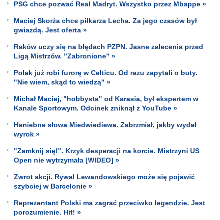
PSG chce pozwać Real Madryt. Wszystko przez Mbappe »
Maciej Skorża chce piłkarza Lecha. Za jego czasów był
gwiazdą. Jest oferta »
Raków uczy się na błędach PZPN. Jasne zalecenia przed
Ligą Mistrzów. "Zabronione" »
Polak już robi furorę w Celticu. Od razu zapytali o buty.
"Nie wiem, skąd to wiedzą" »
Michał Maciej, "hobbysta" od Karasia, był ekspertem w
Kanale Sportowym. Odcinek zniknął z YouTube »
Haniebne słowa Miedwiediewa. Zabrzmiał, jakby wydał
wyrok »
"Zamknij się!". Krzyk desperacji na korcie. Mistrzyni US
Open nie wytrzymała [WIDEO] »
Zwrot akcji. Rywal Lewandowskiego może się pojawić
szybciej w Barcelonie »
Reprezentant Polski ma zagrać przeciwko legendzie. Jest
porozumienie. Hit! »