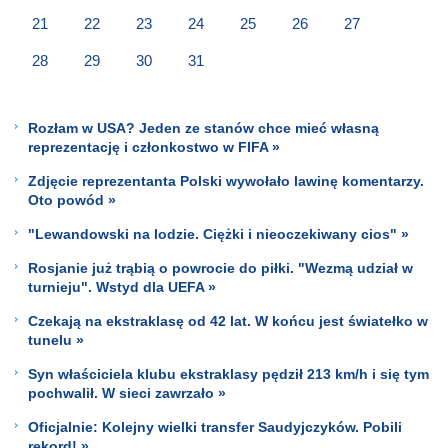
21
22
23
24
25
26
27
28
29
30
31
Rozłam w USA? Jeden ze stanów chce mieć własną
reprezentację i członkostwo w FIFA »
Zdjęcie reprezentanta Polski wywołało lawinę komentarzy.
Oto powód »
"Lewandowski na lodzie. Ciężki i nieoczekiwany cios" »
Rosjanie już trąbią o powrocie do piłki. "Wezmą udział w
turnieju". Wstyd dla UEFA »
Czekają na ekstraklasę od 42 lat. W końcu jest światełko w
tunelu »
Syn właściciela klubu ekstraklasy pędził 213 km/h i się tym
pochwalił. W sieci zawrzało »
Oficjalnie: Kolejny wielki transfer Saudyjczyków. Pobili
rekord! »