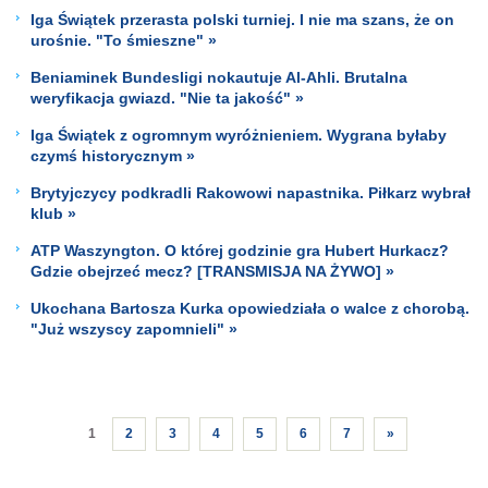
Iga Świątek przerasta polski turniej. I nie ma szans, że on
urośnie. "To śmieszne" »
Beniaminek Bundesligi nokautuje Al-Ahli. Brutalna
weryfikacja gwiazd. "Nie ta jakość" »
Iga Świątek z ogromnym wyróżnieniem. Wygrana byłaby
czymś historycznym »
Brytyjczycy podkradli Rakowowi napastnika. Piłkarz wybrał
klub »
ATP Waszyngton. O której godzinie gra Hubert Hurkacz?
Gdzie obejrzeć mecz? [TRANSMISJA NA ŻYWO] »
Ukochana Bartosza Kurka opowiedziała o walce z chorobą.
"Już wszyscy zapomnieli" »
1
2
3
4
5
6
7
»