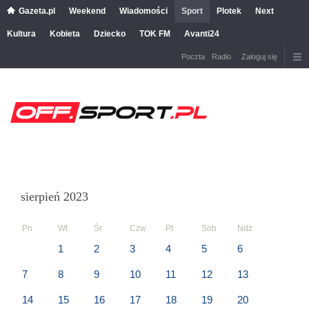
Gazeta.pl
Weekend
Wiadomości
Sport
Plotek
Next
Kultura
Kobieta
Dziecko
TOK FM
Avanti24
Poczta
Radio
Zaloguj się
sierpień 2023
Pn
Wt
Śr
Czw
Pt
Sob
Ndz
1
2
3
4
5
6
7
8
9
10
11
12
13
14
15
16
17
18
19
20