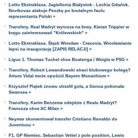
Lotto Ekstraklasa. Jagiellonia Białystok - Lechia Gdańsk.
Novikovas atakuje Peszkę po brutalnym faulu
reprezentanta Polski »
Transfery. Real Madryt wyrusza na łowy. Kieran Trippier w
kręgu zainteresowań "Królewskich" »
Lotto Ekstraklasa. Śląsk Wrocław - Cracovia. Wrocławianie
lepsi na inaugurację [ZAPIS RELACJi] »
Ligue 1. Thomas Tuchel chce Boatenga i Weigla w PSG »
Transfery. Robert Lewandowski straci klubowego kolegę?
Arturo Vidal może opuścić Bayern Monachium »
Krzysztof Piątek znowu strzelił gola, a Genoa pokonała
Swansea »
Transfery. Karim Benzema odejdzie z Realu Madryt?
Francuza chce AC Milan »
Neymar skomentował transfer Cristiano Ronaldo do
Juventusu »
F1. GP Niemiec. Sebastian Vettel z pole position, Lewis