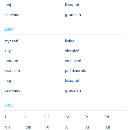
maj
listopad
czerwiec
grudzień
2024
styczeń
lipiec
luty
sierpień
marzec
wrzesień
kwiecień
październik
maj
listopad
czerwiec
grudzień
2023
I
II
III
IV
V
VI
VII
VIII
IX
X
XI
XII