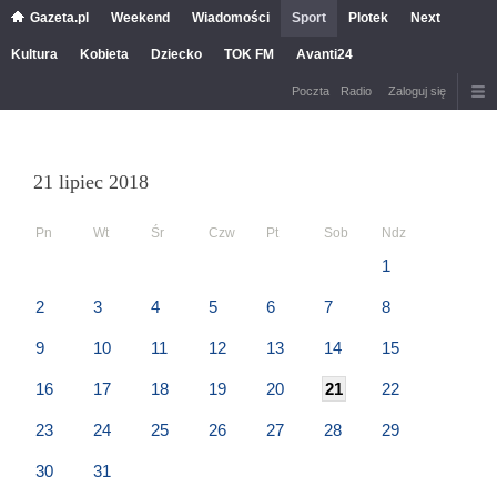
Gazeta.pl
Weekend
Wiadomości
Sport
Plotek
Next
Kultura
Kobieta
Dziecko
TOK FM
Avanti24
Poczta
Radio
Zaloguj się
21 lipiec 2018
Pn
Wt
Śr
Czw
Pt
Sob
Ndz
1
2
3
4
5
6
7
8
9
10
11
12
13
14
15
16
17
18
19
20
21
22
23
24
25
26
27
28
29
30
31