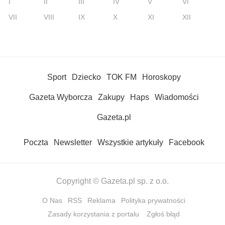
I
II
III
IV
V
VI
VII
VIII
IX
X
XI
XII
Sport
Dziecko
TOK FM
Horoskopy
Gazeta Wyborcza
Zakupy
Haps
Wiadomości
Gazeta.pl
Poczta
Newsletter
Wszystkie artykuły
Facebook
Copyright © Gazeta.pl sp. z o.o.
O Nas
RSS
Reklama
Polityka prywatności
Zasady korzystania z portalu
Zgłoś błąd