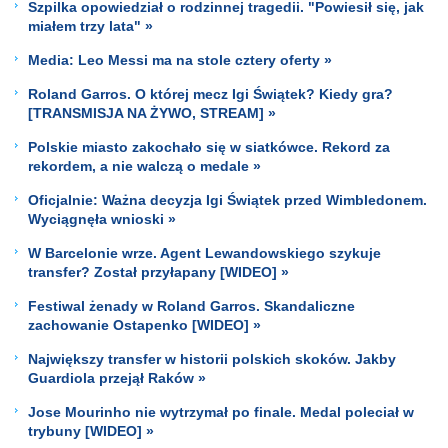
Szpilka opowiedział o rodzinnej tragedii. "Powiesił się, jak
miałem trzy lata" »
Media: Leo Messi ma na stole cztery oferty »
Roland Garros. O której mecz Igi Świątek? Kiedy gra?
[TRANSMISJA NA ŻYWO, STREAM] »
Polskie miasto zakochało się w siatkówce. Rekord za
rekordem, a nie walczą o medale »
Oficjalnie: Ważna decyzja Igi Świątek przed Wimbledonem.
Wyciągnęła wnioski »
W Barcelonie wrze. Agent Lewandowskiego szykuje
transfer? Został przyłapany [WIDEO] »
Festiwal żenady w Roland Garros. Skandaliczne
zachowanie Ostapenko [WIDEO] »
Największy transfer w historii polskich skoków. Jakby
Guardiola przejął Raków »
Jose Mourinho nie wytrzymał po finale. Medal poleciał w
trybuny [WIDEO] »