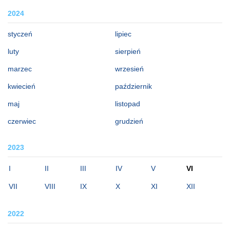
2024
styczeń
lipiec
luty
sierpień
marzec
wrzesień
kwiecień
październik
maj
listopad
czerwiec
grudzień
2023
I
II
III
IV
V
VI
VII
VIII
IX
X
XI
XII
2022