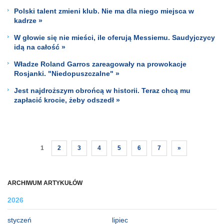
Polski talent zmieni klub. Nie ma dla niego miejsca w
kadrze »
W głowie się nie mieści, ile oferują Messiemu. Saudyjczycy
idą na całość »
Władze Roland Garros zareagowały na prowokacje
Rosjanki. "Niedopuszczalne" »
Jest najdroższym obrońcą w historii. Teraz chcą mu
zapłacić krocie, żeby odszedł »
1
2
3
4
5
6
7
»
ARCHIWUM ARTYKUŁÓW
2026
styczeń
lipiec