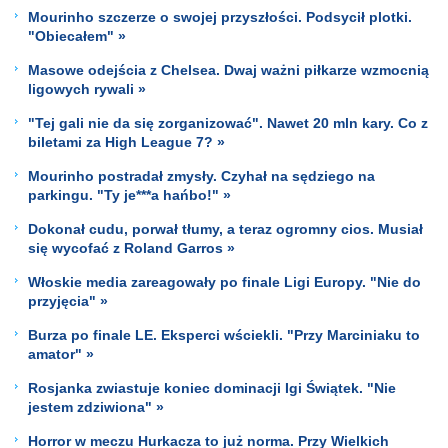
Mourinho szczerze o swojej przyszłości. Podsycił plotki.
"Obiecałem" »
Masowe odejścia z Chelsea. Dwaj ważni piłkarze wzmocnią
ligowych rywali »
"Tej gali nie da się zorganizować". Nawet 20 mln kary. Co z
biletami za High League 7? »
Mourinho postradał zmysły. Czyhał na sędziego na
parkingu. "Ty je***a hańbo!" »
Dokonał cudu, porwał tłumy, a teraz ogromny cios. Musiał
się wycofać z Roland Garros »
Włoskie media zareagowały po finale Ligi Europy. "Nie do
przyjęcia" »
Burza po finale LE. Eksperci wściekli. "Przy Marciniaku to
amator" »
Rosjanka zwiastuje koniec dominacji Igi Świątek. "Nie
jestem zdziwiona" »
Horror w meczu Hurkacza to już norma. Przy Wielkich