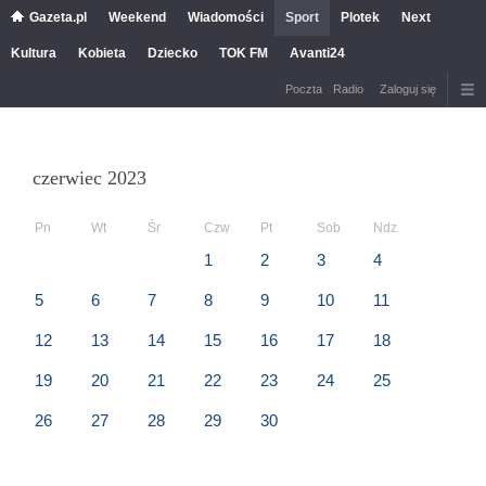
Gazeta.pl
Weekend
Wiadomości
Sport
Plotek
Next
Kultura
Kobieta
Dziecko
TOK FM
Avanti24
Poczta
Radio
Zaloguj się
czerwiec 2023
Pn
Wt
Śr
Czw
Pt
Sob
Ndz
1
2
3
4
5
6
7
8
9
10
11
12
13
14
15
16
17
18
19
20
21
22
23
24
25
26
27
28
29
30