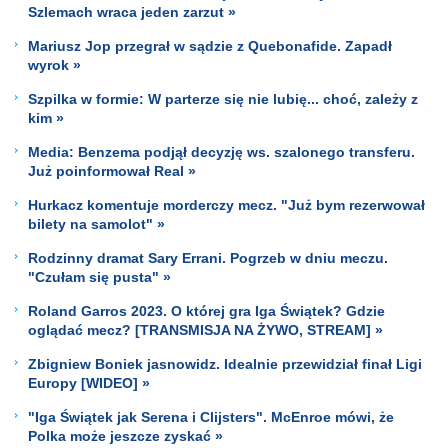
Szlemach wraca jeden zarzut »
Mariusz Jop przegrał w sądzie z Quebonafide. Zapadł
wyrok »
Szpilka w formie: W parterze się nie lubię... choć, zależy z
kim »
Media: Benzema podjął decyzję ws. szalonego transferu.
Już poinformował Real »
Hurkacz komentuje morderczy mecz. "Już bym rezerwował
bilety na samolot" »
Rodzinny dramat Sary Errani. Pogrzeb w dniu meczu.
"Czułam się pusta" »
Roland Garros 2023. O której gra Iga Świątek? Gdzie
oglądać mecz? [TRANSMISJA NA ŻYWO, STREAM] »
Zbigniew Boniek jasnowidz. Idealnie przewidział finał Ligi
Europy [WIDEO] »
"Iga Świątek jak Serena i Clijsters". McEnroe mówi, że
Polka może jeszcze zyskać »