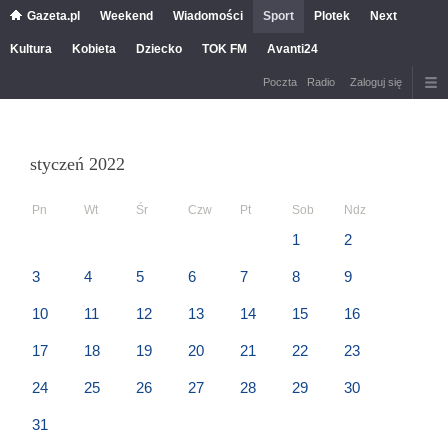
Gazeta.pl
Weekend
Wiadomości
Sport
Plotek
Next
Kultura
Kobieta
Dziecko
TOK FM
Avanti24
Poczta
Radio
Zaloguj się
styczeń 2022
Pn
Wt
Śr
Czw
Pt
Sob
Ndz
1
2
3
4
5
6
7
8
9
10
11
12
13
14
15
16
17
18
19
20
21
22
23
24
25
26
27
28
29
30
31