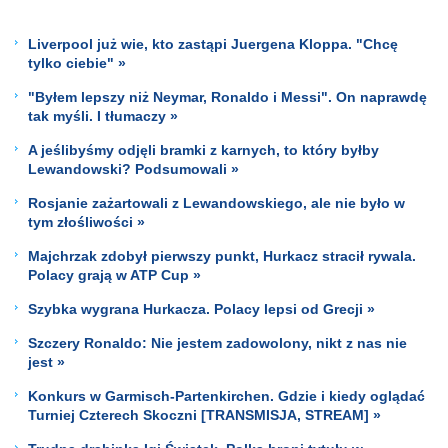
Liverpool już wie, kto zastąpi Juergena Kloppa. "Chcę
tylko ciebie" »
"Byłem lepszy niż Neymar, Ronaldo i Messi". On naprawdę
tak myśli. I tłumaczy »
A jeślibyśmy odjęli bramki z karnych, to który byłby
Lewandowski? Podsumowali »
Rosjanie zażartowali z Lewandowskiego, ale nie było w
tym złośliwości »
Majchrzak zdobył pierwszy punkt, Hurkacz stracił rywala.
Polacy grają w ATP Cup »
Szybka wygrana Hurkacza. Polacy lepsi od Grecji »
Szczery Ronaldo: Nie jestem zadowolony, nikt z nas nie
jest »
Konkurs w Garmisch-Partenkirchen. Gdzie i kiedy oglądać
Turniej Czterech Skoczni [TRANSMISJA, STREAM] »