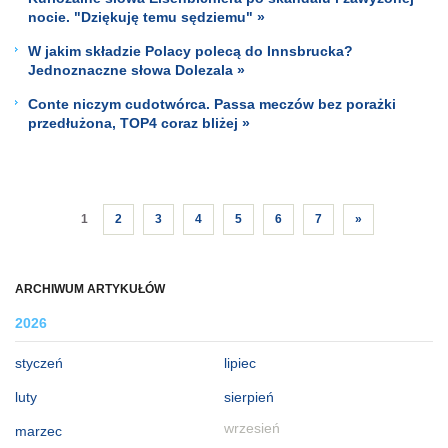
nocie. "Dziękuję temu sędziemu" »
W jakim składzie Polacy polecą do Innsbrucka?
Jednoznaczne słowa Dolezala »
Conte niczym cudotwórca. Passa meczów bez porażki
przedłużona, TOP4 coraz bliżej »
1
2
3
4
5
6
7
»
ARCHIWUM ARTYKUŁÓW
2026
styczeń
lipiec
luty
sierpień
wrzesień
marzec