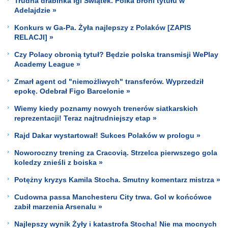
Trudna drabinka Igi Świątek. Polka broni tytułu w
Adelajdzie »
Konkurs w Ga-Pa. Żyła najlepszy z Polaków [ZAPIS
RELACJI] »
Czy Polacy obronią tytuł? Będzie polska transmisji WePlay
Academy League »
Zmarł agent od "niemożliwych" transferów. Wyprzedził
epokę. Odebrał Figo Barcelonie »
Wiemy kiedy poznamy nowych trenerów siatkarskich
reprezentacji! Teraz najtrudniejszy etap »
Rajd Dakar wystartował! Sukces Polaków w prologu »
Noworoczny trening za Cracovią. Strzelca pierwszego gola
koledzy znieśli z boiska »
Potężny kryzys Kamila Stocha. Smutny komentarz mistrza »
Cudowna passa Manchesteru City trwa. Gol w końcówce
zabił marzenia Arsenalu »
Najlepszy wynik Żyły i katastrofa Stocha! Nie ma mocnych