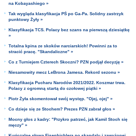
na Kobayashiego »
Tak wygląda klasyfikacja PŚ po Ga-Pa. Solidny zastrzyk
punktowy Żyły »
Klasyfikacja TCS. Polacy bez szans na pierwszą dziesiątkę
»
Totalna kpina ze skoków narciarskich! Powinni za to
stracić pracę. "Skandaliczne" »
Co z Turniejem Czterech Skoczni? PZN podjął decyzję »
Niesamowity mecz LeBrona Jamesa. Rekord sezonu »
Klasyfikacja Pucharu Narodów 2021/2022. Koszmar trwa.
Polacy z ogromną startą do czołowej piątki »
Piotr Żyła skomentował swój występ. "Ojej, ojej" »
Co dzieje się ze Stochem? Prezes PZN zabrał głos »
Mocny głos z kadry: "Przykro patrzeć, jak Kamil Stoch się
męczy" »
Kuriozalne słowa Eisenbichlera po skandalu i zawyżonej