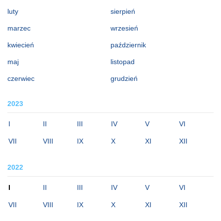
luty
sierpień
marzec
wrzesień
kwiecień
październik
maj
listopad
czerwiec
grudzień
2023
I
II
III
IV
V
VI
VII
VIII
IX
X
XI
XII
2022
I
II
III
IV
V
VI
VII
VIII
IX
X
XI
XII