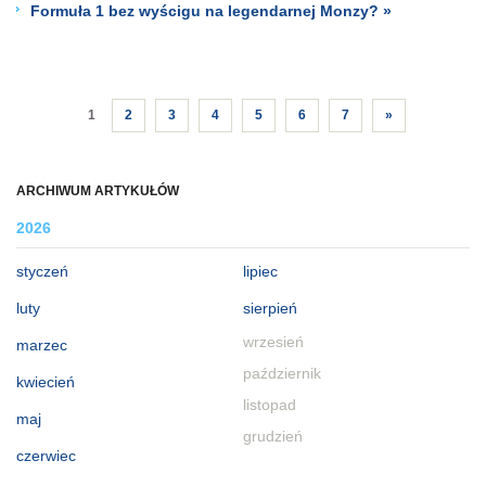
Formuła 1 bez wyścigu na legendarnej Monzy? »
1
2
3
4
5
6
7
»
ARCHIWUM ARTYKUŁÓW
2026
styczeń
lipiec
luty
sierpień
wrzesień
marzec
październik
kwiecień
listopad
maj
grudzień
czerwiec