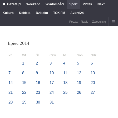
Gazeta.pl
Weekend
Wiadomości
Sport
Plotek
Next
Kultura
Kobieta
Dziecko
TOK FM
Avanti24
Poczta
Radio
Zaloguj się
lipiec 2014
Pn
Wt
Śr
Czw
Pt
Sob
Ndz
1
2
3
4
5
6
7
8
9
10
11
12
13
14
15
16
17
18
19
20
21
22
23
24
25
26
27
28
29
30
31