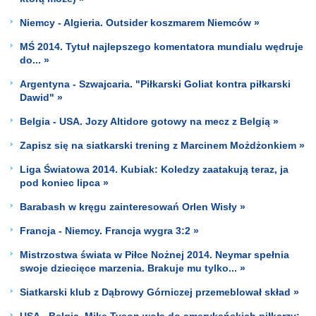
Niemcy - Algieria. Outsider koszmarem Niemców »
MŚ 2014. Tytuł najlepszego komentatora mundialu wędruje
do... »
Argentyna - Szwajcaria. "Piłkarski Goliat kontra piłkarski
Dawid" »
Belgia - USA. Jozy Altidore gotowy na mecz z Belgią »
Zapisz się na siatkarski trening z Marcinem Możdżonkiem »
Liga Światowa 2014. Kubiak: Koledzy zaatakują teraz, ja
pod koniec lipca »
Barabash w kręgu zainteresowań Orlen Wisły »
Francja - Niemcy. Francja wygra 3:2 »
Mistrzostwa świata w Piłce Nożnej 2014. Neymar spełnia
swoje dziecięce marzenia. Brakuje mu tylko... »
Siatkarski klub z Dąbrowy Górniczej przemeblował skład »
USA - Belgia. Mike Tyson woła do amerykańskich piłkarzy: