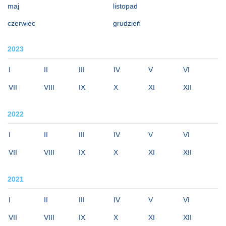
maj
listopad
czerwiec
grudzień
2023
I
II
III
IV
V
VI
VII
VIII
IX
X
XI
XII
2022
I
II
III
IV
V
VI
VII
VIII
IX
X
XI
XII
2021
I
II
III
IV
V
VI
VII
VIII
IX
X
XI
XII