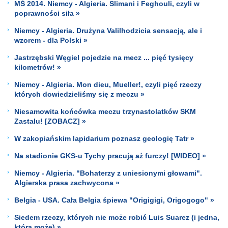
MŚ 2014. Niemcy - Algieria. Slimani i Feghouli, czyli w
poprawności siła »
Niemcy - Algieria. Drużyna Valilhodzicia sensacją, ale i
wzorem - dla Polski »
Jastrzębski Węgiel pojedzie na mecz ... pięć tysięcy
kilometrów! »
Niemcy - Algieria. Mon dieu, Mueller!, czyli pięć rzeczy
których dowiedzieliśmy się z meczu »
Niesamowita końcówka meczu trzynastolatków SKM
Zastalu! [ZOBACZ] »
W zakopiańskim lapidarium poznasz geologię Tatr »
Na stadionie GKS-u Tychy pracują aż furczy! [WIDEO] »
Niemcy - Algieria. "Bohaterzy z uniesionymi głowami".
Algierska prasa zachwycona »
Belgia - USA. Cała Belgia śpiewa "Origigigi, Origogogo" »
Siedem rzeczy, których nie może robić Luis Suarez (i jedna,
którą może) »