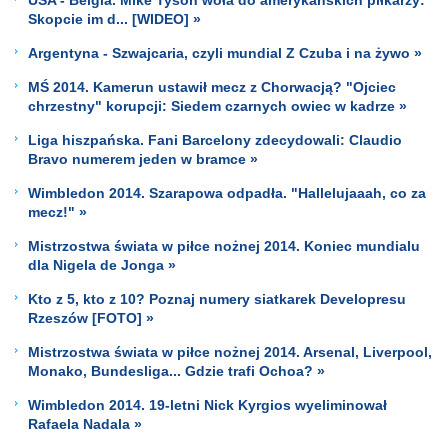
Skopcie im d... [WIDEO] »
Argentyna - Szwajcaria, czyli mundial Z Czuba i na żywo »
MŚ 2014. Kamerun ustawił mecz z Chorwacją? "Ojciec
chrzestny" korupcji: Siedem czarnych owiec w kadrze »
Liga hiszpańska. Fani Barcelony zdecydowali: Claudio
Bravo numerem jeden w bramce »
Wimbledon 2014. Szarapowa odpadła. "Hallelujaaah, co za
mecz!" »
Mistrzostwa świata w piłce nożnej 2014. Koniec mundialu
dla Nigela de Jonga »
Kto z 5, kto z 10? Poznaj numery siatkarek Developresu
Rzeszów [FOTO] »
Mistrzostwa świata w piłce nożnej 2014. Arsenal, Liverpool,
Monako, Bundesliga... Gdzie trafi Ochoa? »
Wimbledon 2014. 19-letni Nick Kyrgios wyeliminował
Rafaela Nadala »