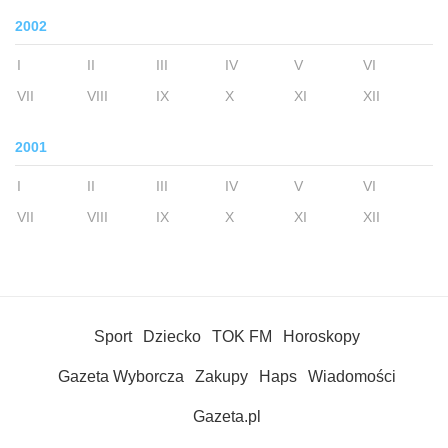
2002
I
II
III
IV
V
VI
VII
VIII
IX
X
XI
XII
2001
I
II
III
IV
V
VI
VII
VIII
IX
X
XI
XII
Sport
Dziecko
TOK FM
Horoskopy
Gazeta Wyborcza
Zakupy
Haps
Wiadomości
Gazeta.pl