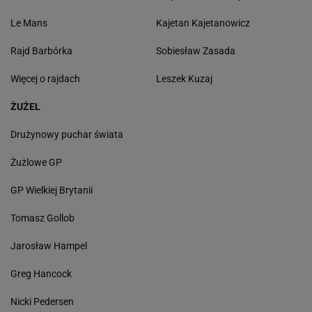
Le Mans
Kajetan Kajetanowicz
Rajd Barbórka
Sobiesław Zasada
Więcej o rajdach
Leszek Kuzaj
ŻUŻEL
Drużynowy puchar świata
Żużlowe GP
GP Wielkiej Brytanii
Tomasz Gollob
Jarosław Hampel
Greg Hancock
Nicki Pedersen