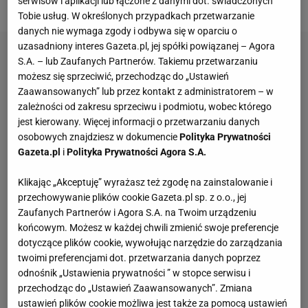
ale pojawią się również bardzo sceptyczne opinie.
serwisów i aplikacji lub łączone z danymi dot. świadczonych
Tobie usług. W określonych przypadkach przetwarzanie
danych nie wymaga zgody i odbywa się w oparciu o
uzasadniony interes Gazeta.pl, jej spółki powiązanej – Agora
S.A. – lub Zaufanych Partnerów. Takiemu przetwarzaniu
możesz się sprzeciwić, przechodząc do „Ustawień
Zaawansowanych” lub przez kontakt z administratorem – w
zależności od zakresu sprzeciwu i podmiotu, wobec którego
jest kierowany. Więcej informacji o przetwarzaniu danych
osobowych znajdziesz w dokumencie
Polityka Prywatności
Gazeta.pl
i
Polityka Prywatności Agora S.A.
Klikając „Akceptuję” wyrażasz też zgodę na zainstalowanie i
przechowywanie plików cookie Gazeta.pl sp. z o.o., jej
Zaufanych Partnerów i Agora S.A. na Twoim urządzeniu
końcowym. Możesz w każdej chwili zmienić swoje preferencje
dotyczące plików cookie, wywołując narzędzie do zarządzania
twoimi preferencjami dot. przetwarzania danych poprzez
odnośnik „Ustawienia prywatności ” w stopce serwisu i
przechodząc do „Ustawień Zaawansowanych”. Zmiana
ustawień plików cookie możliwa jest także za pomocą ustawień