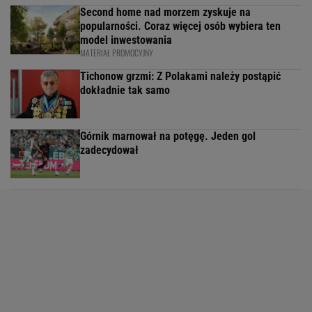
Second home nad morzem zyskuje na
popularności. Coraz więcej osób wybiera ten
model inwestowania
MATERIAŁ PROMOCYJNY
Tichonow grzmi: Z Polakami należy postąpić
dokładnie tak samo
Górnik marnował na potęgę. Jeden gol
zadecydował