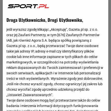
Droga Użytkowniczko, Drogi Użytkowniku,
jeśli wyrazisz zgodę klikając „Akceptuję”, Gazeta.pl sp. z o.o.
oraz jej Zaufani Partnerzy, w tym [
676
] Zaufanych Partnerów
IAB, jak również Agora S.A. będąca spółką powiązaną z
Gazeta.pl sp. z o.o., będą przetwarzać Twoje dane osobowe
takie jak adresy IP, adresy e-mail czy identyfikatory plików
cookie lub inne informacje zapisane w tych plikach do celów
marketingowych, w szczególności na potrzeby wyświetlania
reklam dopasowanych do Twoich zainteresowań i preferencji w
swoich serwisach, aplikacjach i w Internecie lub personalizacji
Zdaniem zagranicznych dziennikarzy
treści w nich wyświetlanych. Wyrażenie zgody jest dobrowolne.
przedstawiciele
Williamsa
przedstawili
Kubicy
Jeśli nie chcesz wyrazić zgody, chcesz ograniczyć jej zakres lub
wstępną ofertę umowy, która miałaby zacząć
chcesz wycofać zgodę uprzednio udzieloną przejdź do
„Ustawień Zaawansowanych”.
obowiązywać od przyszłego sezonu. Z całego
Twoje dane osobowe mogą być przetwarzane także do celów
świata płyną głosy podziwu dla
polskiego
kierowcy,
badania i mierzenia informacji dotyczących funkcjonowania