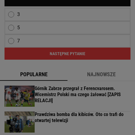
3
5
7
NASTĘPNE PYTANIE
POPULARNE
NAJNOWSZE
Górnik Zabrze przegrał z Ferencvarosem.
Wicemistrz Polski ma czego żałować [ZAPIS
RELACJI]
Prawdziwa bomba dla kibiców. Oto co trafi do
otwartej telewizji