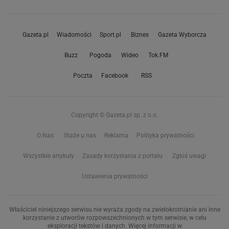
Gazeta.pl
Wiadomości
Sport.pl
Biznes
Gazeta Wyborcza
Buzz
Pogoda
Wideo
Tok.FM
Poczta
Facebook
RSS
Copyright © Gazeta.pl sp. z o.o.
O Nas
Staże u nas
Reklama
Polityka prywatności
Wszystkie artykuły
Zasady korzystania z portalu
Zgłoś uwagi
Ustawienia prywatności
Właściciel niniejszego serwisu nie wyraża zgody na zwielokrotnianie ani inne
korzystanie z utworów rozpowszechnionych w tym serwisie, w celu
eksploracji tekstów i danych. Więcej informacji w