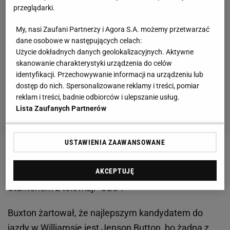
przeglądarki.
My, nasi Zaufani Partnerzy i Agora S.A. możemy przetwarzać
dane osobowe w następujących celach:
Użycie dokładnych danych geolokalizacyjnych. Aktywne
skanowanie charakterystyki urządzenia do celów
identyfikacji. Przechowywanie informacji na urządzeniu lub
dostęp do nich. Spersonalizowane reklamy i treści, pomiar
reklam i treści, badnie odbiorców i ulepszanie usług.
Lista Zaufanych Partnerów
USTAWIENIA ZAAWANSOWANE
Własnie do takiej wymiany zdań doszło na Twitterze
AKCEPTUJĘ
między Willem Buxtonem z "NBC Sports" i Colinem
Stantonem z telewizji "CBS".
Buxton żartował, że najlepszym kandydatem do
jazdy w Williamsie jest Jenson Button, bo żadna z