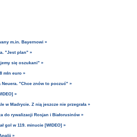
wany m.in. Bayernowi »
a. "Jest plan" »
jemy się oszukani" »
 8 mln euro »
a Neuera. "Chce znów to poczuć" »
WIDEO] »
e w Madrycie. Z nią jeszcze nie przegrała »
 do rywalizacji Rosjan i Białorusinów »
ał gol w 119. minucie [WIDEO] »
nglii »