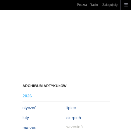
Poczta
Radio
Zaloguj się
ARCHIWUM ARTYKUŁÓW
2026
styczeń
lipiec
luty
sierpień
wrzesień
marzec