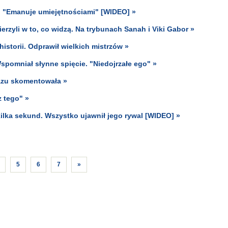
. "Emanuje umiejętnościami" [WIDEO] »
erzyli w to, co widzą. Na trybunach Sanah i Viki Gabor »
istorii. Odprawił wielkich mistrzów »
spomniał słynne spięcie. "Niedojrzałe ego" »
razu skomentowała »
z tego" »
ilka sekund. Wszystko ujawnił jego rywal [WIDEO] »
5
6
7
»