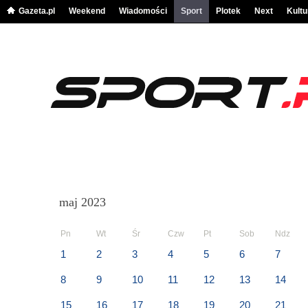
Gazeta.pl
Weekend
Wiadomości
Sport
Plotek
Next
Kultu
maj 2023
Pn
Wt
Śr
Czw
Pt
Sob
Ndz
1
2
3
4
5
6
7
8
9
10
11
12
13
14
15
16
17
18
19
20
21