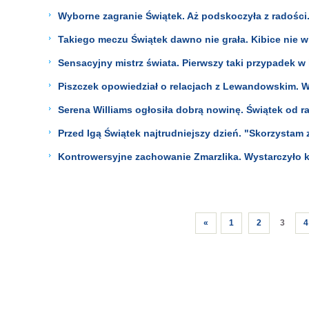
Wyborne zagranie Świątek. Aż podskoczyła z radości
Takiego meczu Świątek dawno nie grała. Kibice nie wi
Sensacyjny mistrz świata. Pierwszy taki przypadek w h
Piszczek opowiedział o relacjach z Lewandowskim. W
Serena Williams ogłosiła dobrą nowinę. Świątek od 
Przed Igą Świątek najtrudniejszy dzień. "Skorzystam 
Kontrowersyjne zachowanie Zmarzlika. Wystarczyło k
«
1
2
3
4