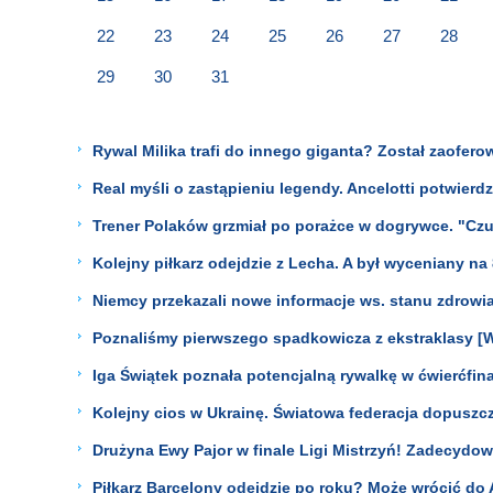
22
23
24
25
26
27
28
29
30
31
Rywal Milika trafi do innego giganta? Został zaofero
Real myśli o zastąpieniu legendy. Ancelotti potwierdz
Trener Polaków grzmiał po porażce w dogrywce. "Czu
Kolejny piłkarz odejdzie z Lecha. A był wyceniany na
Niemcy przekazali nowe informacje ws. stanu zdrowi
Poznaliśmy pierwszego spadkowicza z ekstraklasy [
Iga Świątek poznała potencjalną rywalkę w ćwierćfinal
Kolejny cios w Ukrainę. Światowa federacja dopuszcza
Drużyna Ewy Pajor w finale Ligi Mistrzyń! Zadecydow
Piłkarz Barcelony odejdzie po roku? Może wrócić do A