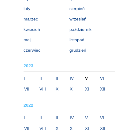
luty
sierpień
marzec
wrzesień
kwiecień
październik
maj
listopad
czerwiec
grudzień
2023
I
II
III
IV
V
VI
VII
VIII
IX
X
XI
XII
2022
I
II
III
IV
V
VI
VII
VIII
IX
X
XI
XII