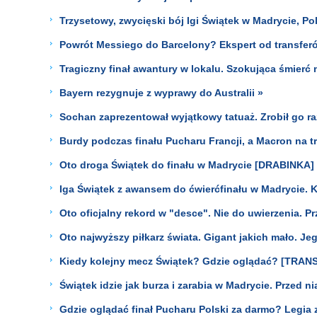
Trzysetowy, zwycięski bój Igi Świątek w Madrycie, Po
Powrót Messiego do Barcelony? Ekspert od transferó
Tragiczny finał awantury w lokalu. Szokująca śmierć 
Bayern rezygnuje z wyprawy do Australii »
Sochan zaprezentował wyjątkowy tatuaż. Zrobił go ra
Burdy podczas finału Pucharu Francji, a Macron na 
Oto droga Świątek do finału w Madrycie [DRABINKA]
Iga Świątek z awansem do ćwierćfinału w Madrycie. 
Oto oficjalny rekord w "desce". Nie do uwierzenia. P
Oto najwyższy piłkarz świata. Gigant jakich mało. Je
Kiedy kolejny mecz Świątek? Gdzie oglądać? [TRA
Świątek idzie jak burza i zarabia w Madrycie. Przed ni
Gdzie oglądać finał Pucharu Polski za darmo? Leg