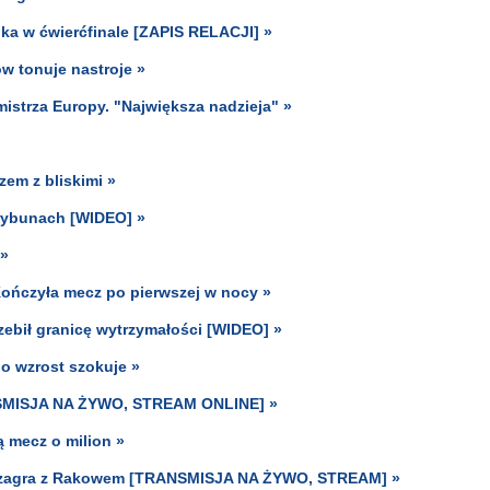
lka w ćwierćfinale [ZAPIS RELACJI] »
w tonuje nastroje »
mistrza Europy. "Największa nadzieja" »
zem z bliskimi »
trybunach [WIDEO] »
 »
Kończyła mecz po pierwszej w nocy »
rzebił granicę wytrzymałości [WIDEO] »
go wzrost szokuje »
NSMISJA NA ŻYWO, STREAM ONLINE] »
ą mecz o milion »
ia zagra z Rakowem [TRANSMISJA NA ŻYWO, STREAM] »