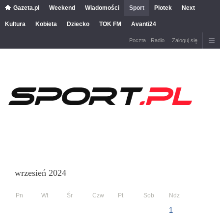
Gazeta.pl
Weekend
Wiadomości
Sport
Plotek
Next
Kultura
Kobieta
Dziecko
TOK FM
Avanti24
Poczta
Radio
Zaloguj się
wrzesień 2024
Pn
Wt
Śr
Czw
Pt
Sob
Ndz
1