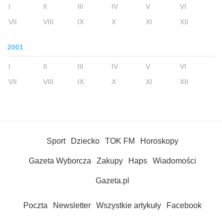
I
II
III
IV
V
VI
VII
VIII
IX
X
XI
XII
2001
I
II
III
IV
V
VI
VII
VIII
IX
X
XI
XII
Sport
Dziecko
TOK FM
Horoskopy
Gazeta Wyborcza
Zakupy
Haps
Wiadomości
Gazeta.pl
Poczta
Newsletter
Wszystkie artykuły
Facebook