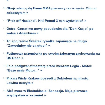
»
Obejrzałem galę Fame MMA pierwszy raz w życiu. Oto co
zobaczyłem »
"F*ck off Haaland". Hit! Ponad 3 mln wyświetleń »
Ostro. Gortat ma nowy pseudonim dla "Don Kasjo" po
walce z Adamkiem »
To spojrzenie Świątek rywalka zapamięta na długo.
"Zawodnicy nie są głupi" »
Putincewa przemówiła po swoim żałosnym zachowaniu na
US Open »
Feio podgrzał atmosferę przed meczem Legia - Motor.
"Beze mnie Motor..." »
Piłkarz Wisły Kraków poszedł z Dubielem na miasto.
Lawina ruszyła »
Ależ mecz w Ekstraklasie! Sensacja. Mają pierwsze
zwycięstwo w sezonie! »