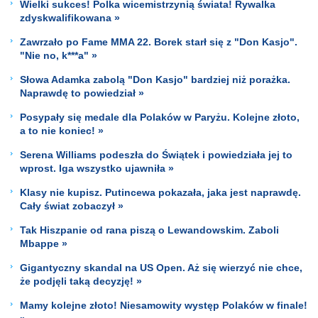
Wielki sukces! Polka wicemistrzynią świata! Rywalka
zdyskwalifikowana »
Zawrzało po Fame MMA 22. Borek starł się z "Don Kasjo".
"Nie no, k***a" »
Słowa Adamka zabolą "Don Kasjo" bardziej niż porażka.
Naprawdę to powiedział »
Posypały się medale dla Polaków w Paryżu. Kolejne złoto,
a to nie koniec! »
Serena Williams podeszła do Świątek i powiedziała jej to
wprost. Iga wszystko ujawniła »
Klasy nie kupisz. Putincewa pokazała, jaka jest naprawdę.
Cały świat zobaczył »
Tak Hiszpanie od rana piszą o Lewandowskim. Zaboli
Mbappe »
Gigantyczny skandal na US Open. Aż się wierzyć nie chce,
że podjęli taką decyzję! »
Mamy kolejne złoto! Niesamowity występ Polaków w finale!