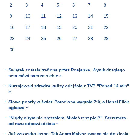
2
3
4
5
6
7
8
9
10
11
12
13
14
15
16
17
18
19
20
21
22
23
24
25
26
27
28
29
30
Świątek została trafiona przez Rosjankę. Wynik drugiego
seta mówi sam za siebie »
Kurzajewski zdradza kulisy odejścia z TVP. "Ponad 14 mln"
»
Słowa poszły w świat. Barcelona wygrała 7:0, a Hansi Flick
ogłasza »
"Nigdy o tym nie słyszałem. Miałaś test płci?". Szeremeta
od razu odpowiedziała »
Już wszystko jasne. Tak Adam Małysz zwraca się do zięcia