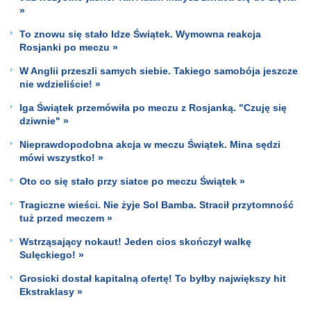
»
To znowu się stało Idze Świątek. Wymowna reakcja
Rosjanki po meczu »
W Anglii przeszli samych siebie. Takiego samobója jeszcze
nie wdzieliście! »
Iga Świątek przemówiła po meczu z Rosjanką. "Czuję się
dziwnie" »
Nieprawdopodobna akcja w meczu Świątek. Mina sędzi
mówi wszystko! »
Oto co się stało przy siatce po meczu Świątek »
Tragiczne wieści. Nie żyje Sol Bamba. Stracił przytomność
tuż przed meczem »
Wstrząsający nokaut! Jeden cios skończył walkę
Sulęckiego! »
Grosicki dostał kapitalną ofertę! To byłby największy hit
Ekstraklasy »