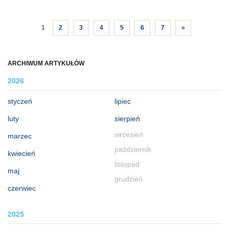
1
2
3
4
5
6
7
»
ARCHIWUM ARTYKUŁÓW
2026
styczeń
lipiec
luty
sierpień
wrzesień
marzec
październik
kwiecień
listopad
maj
grudzień
czerwiec
2025