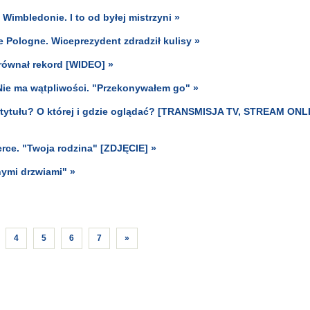
 Wimbledonie. I to od byłej mistrzyni »
e Pologne. Wiceprezydent zdradził kulisy »
yrównał rekord [WIDEO] »
e ma wątpliwości. "Przekonywałem go" »
ytułu? O której i gdzie oglądać? [TRANSMISJA TV, STREAM ONL
rce. "Twoja rodzina" [ZDJĘCIE] »
nymi drzwiami" »
4
5
6
7
»