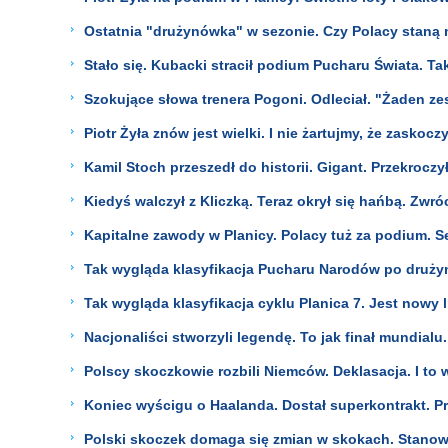
Ostatnia "drużynówka" w sezonie. Czy Polacy staną
Stało się. Kubacki stracił podium Pucharu Świata. T
Szokujące słowa trenera Pogoni. Odleciał. "Żaden zes
Piotr Żyła znów jest wielki. I nie żartujmy, że zaskoc
Kamil Stoch przeszedł do historii. Gigant. Przekroczy
Kiedyś walczył z Kliczką. Teraz okrył się hańbą. Zwróc
Kapitalne zawody w Planicy. Polacy tuż za podium. S
Tak wygląda klasyfikacja Pucharu Narodów po druży
Tak wygląda klasyfikacja cyklu Planica 7. Jest nowy 
Nacjonaliści stworzyli legendę. To jak finał mundialu
Polscy skoczkowie rozbili Niemców. Deklasacja. I to
Koniec wyścigu o Haalanda. Dostał superkontrakt. P
Polski skoczek domaga się zmian w skokach. Stanowc