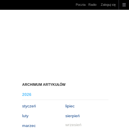
Poczta
Radio
Zaloguj się
ARCHIWUM ARTYKUŁÓW
2026
styczeń
lipiec
luty
sierpień
wrzesień
marzec