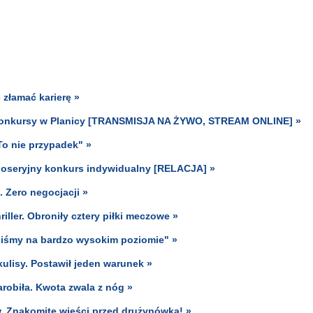
złamać karierę »
wa konkursy w Planicy [TRANSMISJA NA ŻYWO, STREAM ONLINE] »
To nie przypadek" »
dnoseryjny konkurs indywidualny [RELACJA] »
 Zero negocjacji »
iller. Obroniły cztery piłki meczowe »
aliśmy na bardzo wysokim poziomie" »
kulisy. Postawił jeden warunek »
arobiła. Kwota zwala z nóg »
w. Znakomite wieści przed drużynówką! »