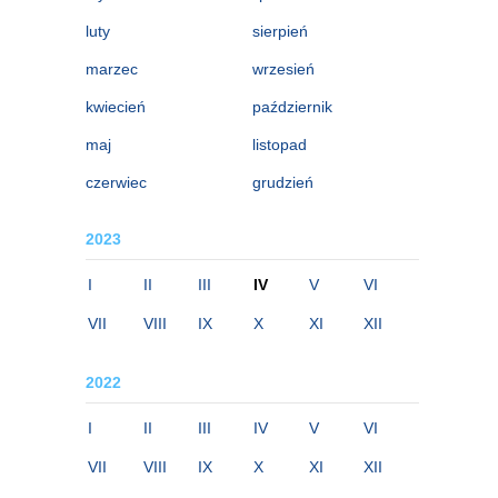
luty
sierpień
marzec
wrzesień
kwiecień
październik
maj
listopad
czerwiec
grudzień
2023
I
II
III
IV
V
VI
VII
VIII
IX
X
XI
XII
2022
I
II
III
IV
V
VI
VII
VIII
IX
X
XI
XII