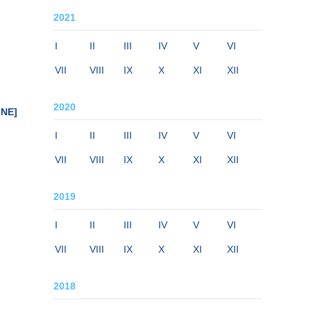
2021
I
II
III
IV
V
VI
VII
VIII
IX
X
XI
XII
2020
INE]
I
II
III
IV
V
VI
VII
VIII
IX
X
XI
XII
2019
I
II
III
IV
V
VI
VII
VIII
IX
X
XI
XII
2018