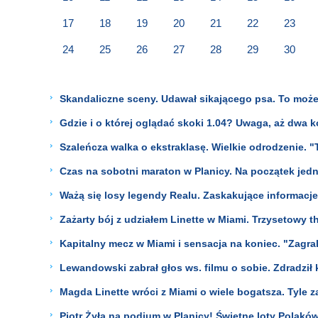
17
18
19
20
21
22
23
24
25
26
27
28
29
30
Skandaliczne sceny. Udawał sikającego psa. To może 
Gdzie i o której oglądać skoki 1.04? Uwaga, aż d
Szaleńcza walka o ekstraklasę. Wielkie odrodzenie. "
Czas na sobotni maraton w Planicy. Na początek je
Ważą się losy legendy Realu. Zaskakujące informacje.
Zażarty bój z udziałem Linette w Miami. Trzysetowy thr
Kapitalny mecz w Miami i sensacja na koniec. "Zagr
Lewandowski zabrał głos ws. filmu o sobie. Zdradził 
Magda Linette wróci z Miami o wiele bogatsza. Tyle z
Piotr Żyła na podium w Planicy! Świetne loty Polakó