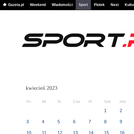
Gazeta.pl
Weekend
Wiadomości
Sport
Plotek
Next
Kultu
kwiecień 2023
Pn
Wt
Śr
Czw
Pt
Sob
Ndz
1
2
3
4
5
6
7
8
9
10
11
12
13
14
15
16