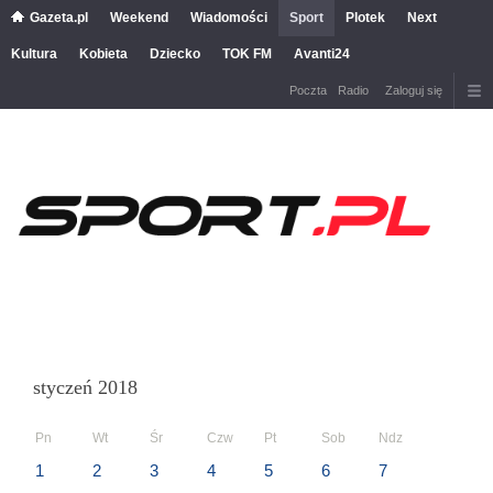
Gazeta.pl
Weekend
Wiadomości
Sport
Plotek
Next
Kultura
Kobieta
Dziecko
TOK FM
Avanti24
Poczta
Radio
Zaloguj się
styczeń 2018
Pn
Wt
Śr
Czw
Pt
Sob
Ndz
1
2
3
4
5
6
7