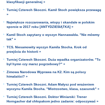
klasyfikacji generalnej »
Turniej Czterech Skoczni. Kamil Stoch powiększa przewagę
»
Największe rozczarowania, wtopy i skandale w polskim
sporcie w 2017 roku [ANTYDZIESIĄTKA] »
Kamil Stoch zapytany o wyczyn Hannawalda. "Nie mówmy
tak" »
TCS. Niesamowity wyczyn Kamila Stocha. Krok od
przejścia do historii »
Turniej Czterech Skoczni. Duża wpadka organizatorów. "To
był hymn czy marsz pogrzebowy?" »
Zimowa Narodowa Wyprawa na K2. Kim są polscy
himalaiści? »
Turniej Czterech Skoczni. Adam Małysz pod wrażeniem
wyczynu Kamila Stocha. "Mistrzostwo, klasa, szacunek" »
Turniej Czterech Skoczni. Doktor Winiarski: Trener
Horngacher dał chłopakom jedno zadanie: odpoczywać »