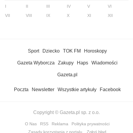
I
II
III
IV
V
VI
VII
VIII
IX
X
XI
XII
Sport
Dziecko
TOK FM
Horoskopy
Gazeta Wyborcza
Zakupy
Haps
Wiadomości
Gazeta.pl
Poczta
Newsletter
Wszystkie artykuły
Facebook
Copyright © Gazeta.pl sp. z o.o.
O Nas
RSS
Reklama
Polityka prywatności
Zasady korzystania z portalu
Zgłoś błąd