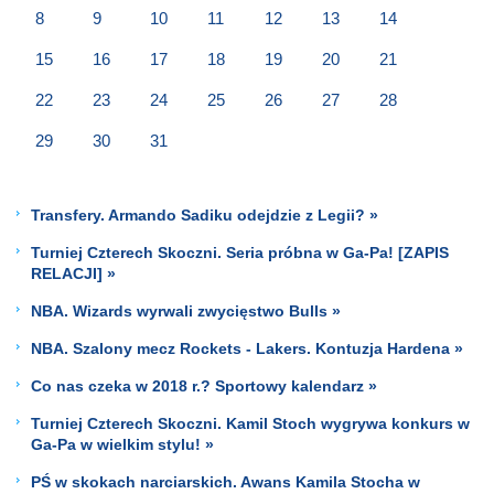
8
9
10
11
12
13
14
15
16
17
18
19
20
21
22
23
24
25
26
27
28
29
30
31
Transfery. Armando Sadiku odejdzie z Legii? »
Turniej Czterech Skoczni. Seria próbna w Ga-Pa! [ZAPIS
RELACJI] »
NBA. Wizards wyrwali zwycięstwo Bulls »
NBA. Szalony mecz Rockets - Lakers. Kontuzja Hardena »
Co nas czeka w 2018 r.? Sportowy kalendarz »
Turniej Czterech Skoczni. Kamil Stoch wygrywa konkurs w
Ga-Pa w wielkim stylu! »
PŚ w skokach narciarskich. Awans Kamila Stocha w