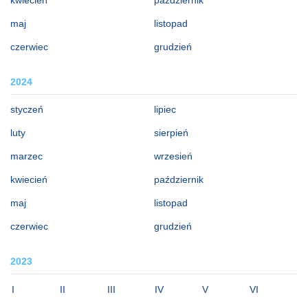
maj
listopad
czerwiec
grudzień
2024
styczeń
lipiec
luty
sierpień
marzec
wrzesień
kwiecień
październik
maj
listopad
czerwiec
grudzień
2023
I
II
III
IV
V
VI