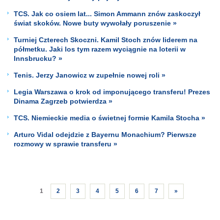
TCS. Jak co osiem lat... Simon Ammann znów zaskoczył
świat skoków. Nowe buty wywołały poruszenie »
Turniej Czterech Skoczni. Kamil Stoch znów liderem na
półmetku. Jaki los tym razem wyciągnie na loterii w
Innsbrucku? »
Tenis. Jerzy Janowicz w zupełnie nowej roli »
Legia Warszawa o krok od imponującego transferu! Prezes
Dinama Zagrzeb potwierdza »
TCS. Niemieckie media o świetnej formie Kamila Stocha »
Arturo Vidal odejdzie z Bayernu Monachium? Pierwsze
rozmowy w sprawie transferu »
1
2
3
4
5
6
7
»