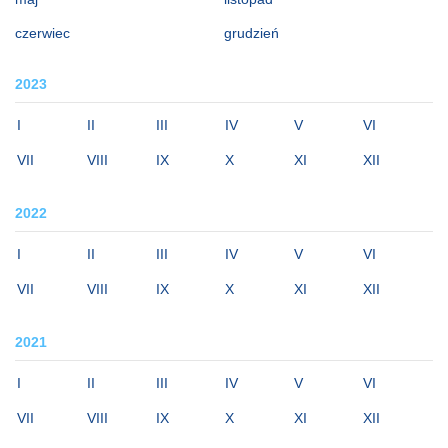
czerwiec
grudzień
2023
I
II
III
IV
V
VI
VII
VIII
IX
X
XI
XII
2022
I
II
III
IV
V
VI
VII
VIII
IX
X
XI
XII
2021
I
II
III
IV
V
VI
VII
VIII
IX
X
XI
XII