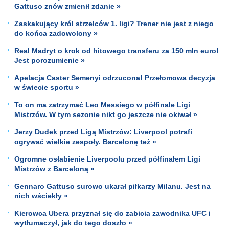
Gattuso znów zmienił zdanie »
Zaskakujący król strzelców 1. ligi? Trener nie jest z niego
do końca zadowolony »
Real Madryt o krok od hitowego transferu za 150 mln euro!
Jest porozumienie »
Apelacja Caster Semenyi odrzucona! Przełomowa decyzja
w świecie sportu »
To on ma zatrzymać Leo Messiego w półfinale Ligi
Mistrzów. W tym sezonie nikt go jeszcze nie okiwał »
Jerzy Dudek przed Ligą Mistrzów: Liverpool potrafi
ogrywać wielkie zespoły. Barcelonę też »
Ogromne osłabienie Liverpoolu przed półfinałem Ligi
Mistrzów z Barceloną »
Gennaro Gattuso surowo ukarał piłkarzy Milanu. Jest na
nich wściekły »
Kierowca Ubera przyznał się do zabicia zawodnika UFC i
wytłumaczył, jak do tego doszło »