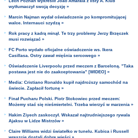
Lech Poznań wykreślił Joao Amarala z listy A. Klub
wytłumaczył swoją decyzję »
Marcin Najman wydał oświadczenie po kompromitującej
walce. Internauci szydzą »
Rok pracy z kadrą minął. Te trzy problemy Jerzy Brzęczek
musi rozwiązać »
FC Porto wydało oficjalne oświadczenie ws. Ikera
Casillasa. Ostry zawał mięśnia sercowego »
Oświadczenie Liverpoolu przed meczem z Barceloną. "Taka
postawa jest nie do zaakceptowania" [WIDEO] »
Media: Cristiano Ronaldo kupił najdroższy samochód na
świecie. Zapłacił fortunę »
Finał Pucharu Polski. Piotr Stokowiec przed meczem:
Możemy stać się nieśmiertelni. Trzeba wierzyć w marzenia »
Hakim Ziyech zaskoczył. Wskazał najtrudniejszego rywala
Ajaksu w Lidze Mistrzów »
Claire Williams widzi światełko w tunelu. Kubica i Russell
wreszcie dostali dobre wieści »