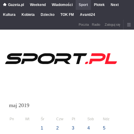
Gazeta.pl
Weekend
Wiadomości
Sport
Plotek
Next
Kultura
Kobieta
Dziecko
TOK FM
Avanti24
Poczta
Radio
Zaloguj się
maj 2019
Pn
Wt
Śr
Czw
Pt
Sob
Ndz
1
2
3
4
5