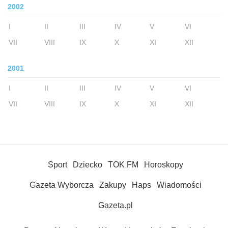
2002
I
II
III
IV
V
VI
VII
VIII
IX
X
XI
XII
2001
I
II
III
IV
V
VI
VII
VIII
IX
X
XI
XII
Sport
Dziecko
TOK FM
Horoskopy
Gazeta Wyborcza
Zakupy
Haps
Wiadomości
Gazeta.pl