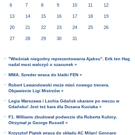
6
7
8
9
10
11
12
13
14
15
16
17
18
19
20
21
22
23
24
25
26
27
28
29
30
31
"Wieśniak niegodny reprezentowania Ajaksu". Erik ten Hag
nadal musi walczyć o szacunek »
MMA. Szreder wraca do klatki FEN »
Robert Lewandowski może mieć nowego trenera.
Objawienie Ligi Mistrzów »
Legia Warszawa i Lechia Gdańsk ukarane po meczu w
Gdańsku! Jest też kara dla Dusana Kuciaka »
F1. Williams zbudował podwozie dla Roberta Kubicy.
Otrzymał je George Russell »
Krzysztof Piątek wraca do składu AC Milan! Gennaro