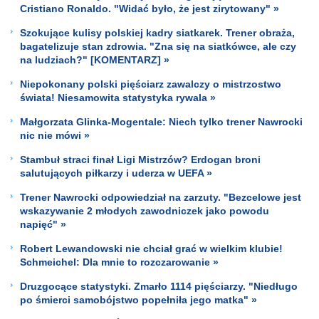
Cristiano Ronaldo. "Widać było, że jest zirytowany" »
Szokujące kulisy polskiej kadry siatkarek. Trener obraża,
bagatelizuje stan zdrowia. "Zna się na siatkówce, ale czy
na ludziach?" [KOMENTARZ] »
Niepokonany polski pięściarz zawalczy o mistrzostwo
świata! Niesamowita statystyka rywala »
Małgorzata Glinka-Mogentale: Niech tylko trener Nawrocki
nic nie mówi »
Stambuł straci finał Ligi Mistrzów? Erdogan broni
salutujących piłkarzy i uderza w UEFA »
Trener Nawrocki odpowiedział na zarzuty. "Bezcelowe jest
wskazywanie 2 młodych zawodniczek jako powodu
napięć" »
Robert Lewandowski nie chciał grać w wielkim klubie!
Schmeichel: Dla mnie to rozczarowanie »
Druzgocące statystyki. Zmarło 1114 pięściarzy. "Niedługo
po śmierci samobójstwo popełniła jego matka" »