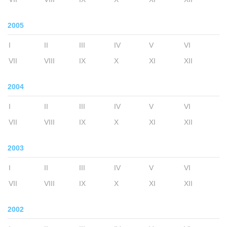
2005
I
II
III
IV
V
VI
VII
VIII
IX
X
XI
XII
2004
I
II
III
IV
V
VI
VII
VIII
IX
X
XI
XII
2003
I
II
III
IV
V
VI
VII
VIII
IX
X
XI
XII
2002