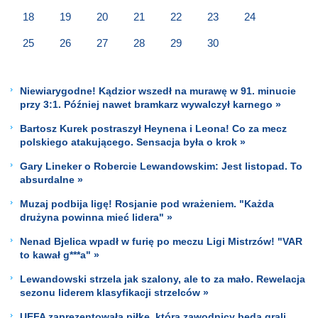
18
19
20
21
22
23
24
25
26
27
28
29
30
Niewiarygodne! Kądzior wszedł na murawę w 91. minucie
przy 3:1. Później nawet bramkarz wywalczył karnego »
Bartosz Kurek postraszył Heynena i Leona! Co za mecz
polskiego atakującego. Sensacja była o krok »
Gary Lineker o Robercie Lewandowskim: Jest listopad. To
absurdalne »
Muzaj podbija ligę! Rosjanie pod wrażeniem. "Każda
drużyna powinna mieć lidera" »
Nenad Bjelica wpadł w furię po meczu Ligi Mistrzów! "VAR
to kawał g***a" »
Lewandowski strzela jak szalony, ale to za mało. Rewelacja
sezonu liderem klasyfikacji strzelców »
UEFA zaprezentowała piłkę, którą zawodnicy będą grali