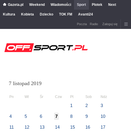
Gazeta.pl
Weekend
Wiadomości
Sport
Plotek
Next
Kultura
Kobieta
Dziecko
TOK FM
Avanti24
Poczta
Radio
Zaloguj się
7 listopad 2019
Pn
Wt
Śr
Czw
Pt
Sob
Ndz
1
2
3
4
5
6
7
8
9
10
11
12
13
14
15
16
17