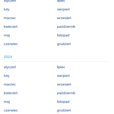
styczeń
lipiec
luty
sierpień
marzec
wrzesień
kwiecień
październik
maj
listopad
czerwiec
grudzień
2024
styczeń
lipiec
luty
sierpień
marzec
wrzesień
kwiecień
październik
maj
listopad
czerwiec
grudzień