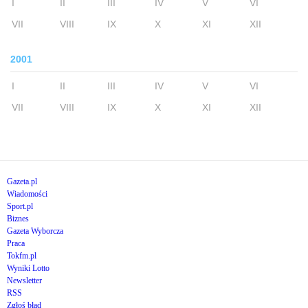
I
II
III
IV
V
VI
VII
VIII
IX
X
XI
XII
2001
I
II
III
IV
V
VI
VII
VIII
IX
X
XI
XII
Gazeta.pl
Wiadomości
Sport.pl
Biznes
Gazeta Wyborcza
Praca
Tokfm.pl
Wyniki Lotto
Newsletter
RSS
Zgłoś błąd